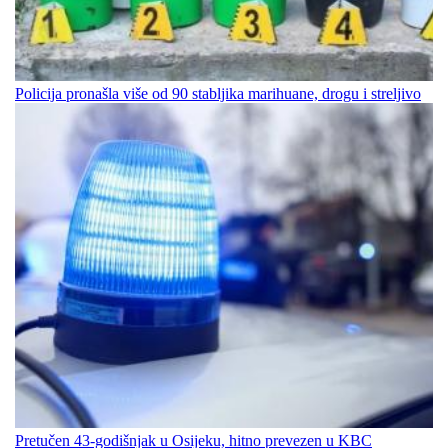
Policija pronašla više od 90 stabljika marihuane, drogu i streljivo
Pretučen 43-godišnjak u Osijeku, hitno prevezen u KBC