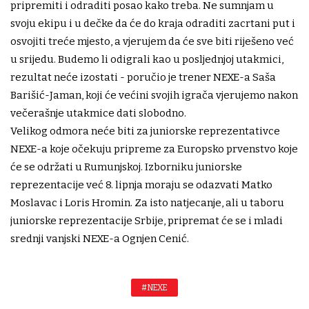
pripremiti i odraditi posao kako treba. Ne sumnjam u
svoju ekipu i u dečke da će do kraja odraditi zacrtani put i
osvojiti treće mjesto, a vjerujem da će sve biti riješeno već
u srijedu. Budemo li odigrali kao u posljednjoj utakmici,
rezultat neće izostati - poručio je trener NEXE-a Saša
Barišić-Jaman, koji će većini svojih igrača vjerujemo nakon
večerašnje utakmice dati slobodno.
Velikog odmora neće biti za juniorske reprezentativce
NEXE-a koje očekuju pripreme za Europsko prvenstvo koje
će se održati u Rumunjskoj. Izborniku juniorske
reprezentacije već 8. lipnja moraju se odazvati Matko
Moslavac i Loris Hromin. Za isto natjecanje, ali u taboru
juniorske reprezentacije Srbije, pripremat će se i mladi
srednji vanjski NEXE-a Ognjen Cenić.
#NEXE