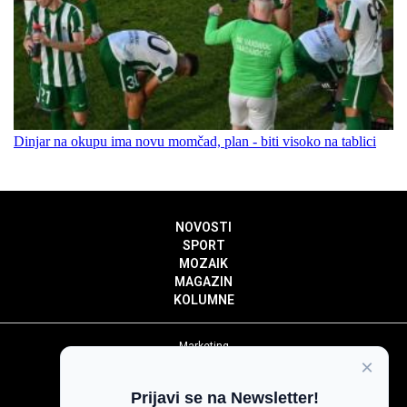
Dinjar na okupu ima novu momčad, plan - biti visoko na tablici
NOVOSTI
SPORT
MOZAIK
MAGAZIN
KOLUMNE
Marketing
×
Politika privatnosti
Politika kolačića
Prijavi se na Newsletter!
Impressum