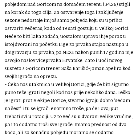
pobjedom nad Goricom na domaćem terenu (34:26) stigli
na korak do toga cilja. Za ostvarenje toga i zaključenje
sezone nedostaje im još samo pobjeda koju su u prilici
ostvariti večeras, kada od 19 sati gostuju u Velikoj Gorici.
Neće to biti laka zadaća, uostalom upravo ih je poraz u
istoj dvorani na početku Lige za prvaka stajao nastupa u
doigravanju za prvaka, pa NEXE nakon punih 17 godina nije
osvojio naslov viceprvaka Hrvatske. Zato i uoči novog
susreta s Goricom trener Saša Barišić-Jaman apelira kod
svojih igrača na oprezu.
- Čeka nas utakmica u Velikoj Gorici, gdje će biti sigurno
puno teže igrati negoli kod nas prije nekoliko dana. Teško
je igrati protiv ekipe Gorice, stvarno igraju dobro "sedam
na šest" i tu se igrači enormno troše, pa će i ovaj put
trebati svi u rotaciji. Uz to već su u dvorani velike vrućine,
pa i to dodatno troši sve igrače. Imamo prednost od dva
boda, ali za konačnu pobjedu moramo se dodatno