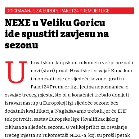
DOIGRAVANJE ZA EUROPU PAKET24 PREMIJER LIGE
NEXE u Veliku Goricu
ide spustiti zavjesu na
sezonu
U
hrvatskom klupskom rukometu već je poznat i
novi (stari) prvak Hrvatske i osvajač Kupa kao
i momčadi koje će sljedeće sezone igrati u
Paket24 Premijer ligi. Jedina nepoznanica je
osvajač trećeg mjesta, što bi u konačnici trebalo donijeti
izravan nastup u Europskoj ligi sljedeće sezone bez
dodatnih kvalifikacija. Naglašavamo trebali, jer će EHF
tek potvrditi sastav Europske lige i kvalifikacijskog
ciklusa za sljedeću sezonu. U velikoj prilici za osvajanje
trećeg mjesta su rukometaši NEXE-a, koji su prošli petak