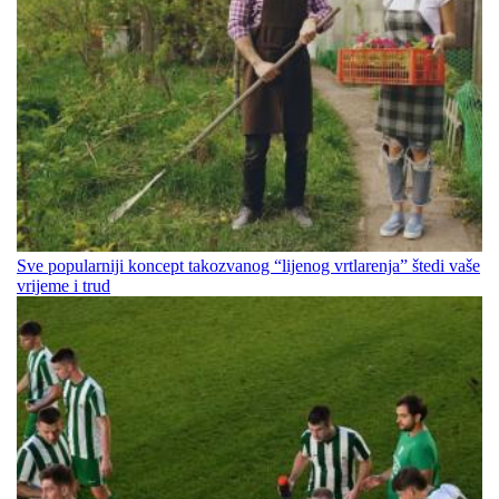
Sve popularniji koncept takozvanog “lijenog vrtlarenja” štedi vaše
vrijeme i trud