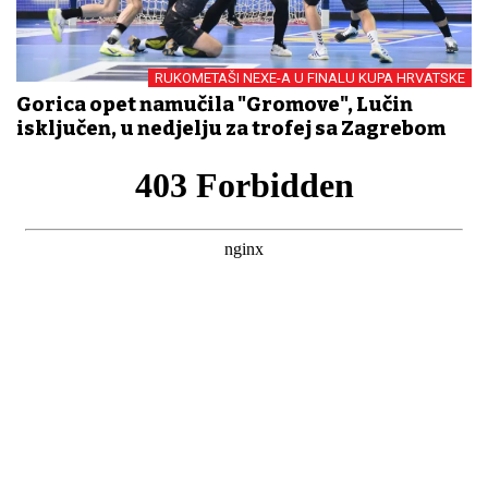
RUKOMETAŠI NEXE-A U FINALU KUPA HRVATSKE
Gorica opet namučila "Gromove", Lučin
isključen, u nedjelju za trofej sa Zagrebom