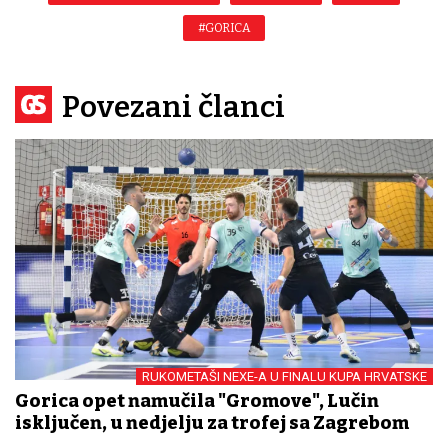
#GORICA
Povezani članci
RUKOMETAŠI NEXE-A U FINALU KUPA HRVATSKE
Gorica opet namučila "Gromove", Lučin
isključen, u nedjelju za trofej sa Zagrebom