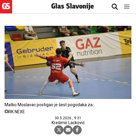
Matko Moslavac postigao je šest pogodaka za
NEXE u petak protiv Gorice
RK NEXE
30.5.2026., 9:31
Krešimir Lacković