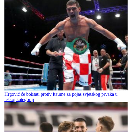
Hrgović će boksati protiv Itaume za pojas svjetskog prvaka u
teškoj kategoriji