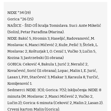
NEXE *34 (19)
Gorica *26 (15)
NAŠICE - ŠSD OŠ kralja Tomislava. Suci: Ante Mikelić
(Solin), Petar Parađina (Marina).
NEXE: Bakić 5, Hromin 3, Haseljić, Radovanović, M.
Moslavac 6, Manci Mičević 2, Kuže, Pešić 3, Štrlek, L.
Moslavac 2, Košturjak 1, O. Cenić 1, Vučko 3, Lučin 5,
Kozina 3, Jastrzebski (11 obrana)
GORICA: Ceković 4, Bakula 1, Jurić 2, Neralić 2,
Kovačević, Sorić (11 obrana), Lopac, Malin 1, E. Jurić,
Lasan 1, Pitt, Starčević 3, Mlakar 3, Karaula 8, Turčić,
Komljenović 1.
Sedmerci: NEXE: 3(3); Gorica: 7(5); Isključenja: NEXE: 8
minuta (M. Moslavac 2, Manci Mičević 2, Vučko 2,
Lučin 2); Gorica: 6 minuta (Ceković 2, Malin 2, Lasan 2).
Crveni karton: Malin (Gorica).