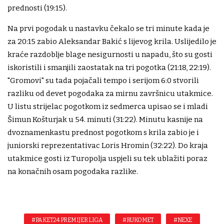
prednosti (19:15).
Na prvi pogodak u nastavku čekalo se tri minute kada je
za 20:15 zabio Aleksandar Bakić s lijevog krila. Uslijedilo je
kraće razdoblje blage nesigurnosti u napadu, što su gosti
iskoristili i smanjili zaostatak na tri pogotka (21:18, 22:19).
"Gromovi" su tada pojačali tempo i serijom 6:0 stvorili
razliku od devet pogodaka za mirnu završnicu utakmice.
U listu strijelac pogotkom iz sedmerca upisao se i mladi
Šimun Košturjak u 54. minuti (31:22). Minutu kasnije na
dvoznamenkastu prednost pogotkom s krila zabio je i
juniorski reprezentativac Loris Hromin (32:22). Do kraja
utakmice gosti iz Turopolja uspjeli su tek ublažiti poraz
na konačnih osam pogodaka razlike.
#PAKET24 PREMIJER LIGA
#RUKOMET
#NEXE