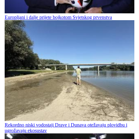
Europljani i dalje prijete bojkotom Svjetskog prvenstva
Rekordno niski vodostaji Drave i Dunava otežavaju plovidbu i
ugrožavaju ekosustav