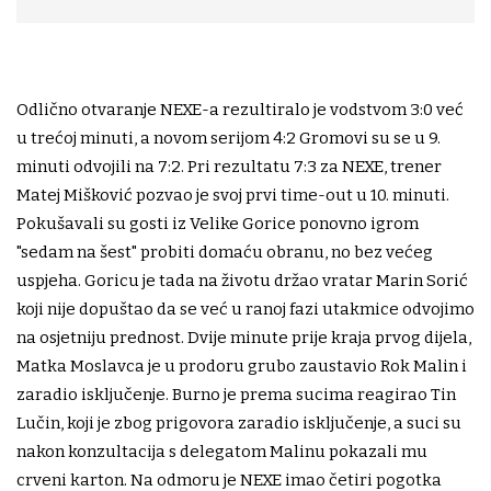
Odlično otvaranje NEXE-a rezultiralo je vodstvom 3:0 već
u trećoj minuti, a novom serijom 4:2 Gromovi su se u 9.
minuti odvojili na 7:2. Pri rezultatu 7:3 za NEXE, trener
Matej Mišković pozvao je svoj prvi time-out u 10. minuti.
Pokušavali su gosti iz Velike Gorice ponovno igrom
"sedam na šest" probiti domaću obranu, no bez većeg
uspjeha. Goricu je tada na životu držao vratar Marin Sorić
koji nije dopuštao da se već u ranoj fazi utakmice odvojimo
na osjetniju prednost. Dvije minute prije kraja prvog dijela,
Matka Moslavca je u prodoru grubo zaustavio Rok Malin i
zaradio isključenje. Burno je prema sucima reagirao Tin
Lučin, koji je zbog prigovora zaradio isključenje, a suci su
nakon konzultacija s delegatom Malinu pokazali mu
crveni karton. Na odmoru je NEXE imao četiri pogotka