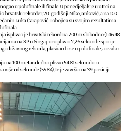
ogao u polufinale ili finale. U ponedjeljak je u utrci na
 hrvatski rekorder, 20-godišnji Niko Janković, a na 100
ečanin Luka Čarapović. I obojica su svojim rezultatima
lufinala.
ja isplivao je hrvatski rekord na 200 m slobodno (1:46.48
ikacijama na SP u Singapuru plivao 2,26 sekunde sporije
svog i državnog rekorda, plasirao bi se u polufinale, a ovako
ipnju na 100 metara leđno plivao 54.81 sekundu, u
za više od sekunde (55.84), te je završio na 39. poziciji.