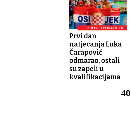
KRENUO PLIVAČKI DIO
NATJECANJA
Prvi dan
natjecanja Luka
Čarapović
odmarao, ostali
su zapeli u
kvalifikacijama