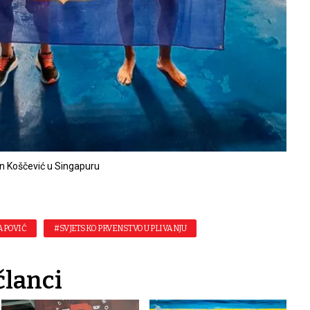
an Koščević u Singapuru
APOVIĆ
#SVJETSKO PRVENSTVO U PLIVANJU
članci