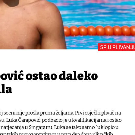
SP U PLIVANJ
ović ostao daleko
ala
j sceni nije prošla prema željama. Prvi osječki plivač na
, Luka Čarapović, podbacio je u kvalifikacijama i ostao
 natjecanja u Singapuru. Luka se tako samo "uklopio u
hrvatskih reprezentativaca u prva dva dana plivačkih