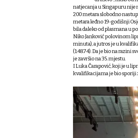
natjecanja u Singapuru nije m
200 metara slobodno nastupio
metara leđno 19-godišnji Osj
bila daleko od plasmana u po
Niko Janković polovinom lipn
minuta), a jutros je u kvalif
(1:48.74). Da je bio na razini 
je završio na 35. mjestu.
I Luka Čarapović, koji je u l
kvalifikacijama je bio sporiji 