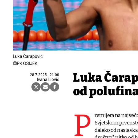
Luka Čarapović
PK OSIJEK
Luka Čarap
28.7.2025., 21:00
Ivana Liović
od polufin
P
remijera na najvećo
Svjetskom prvenstvu
daleko od nastavka
društvo", nitko od 