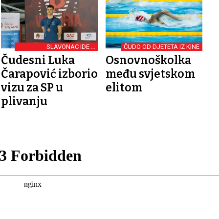
SLAVONAC IDE U
ČUDO OD DJETETA IZ KINE
SINGAPUR
Čudesni Luka
Osnovnoškolka
Čarapović izborio
među svjetskom
vizu za SP u
elitom
plivanju