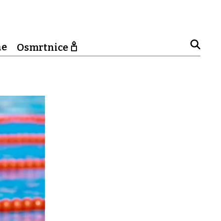
ne
Osmrtnice