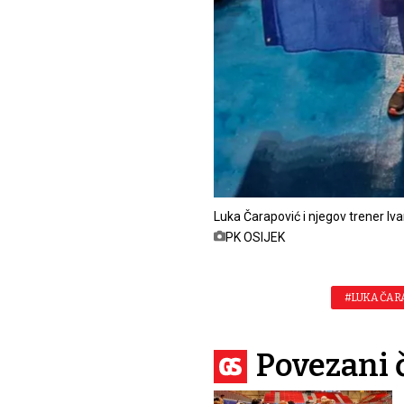
Luka Čarapović i njegov trener Iv
PK OSIJEK
#LUKA ČAR
Povezani 