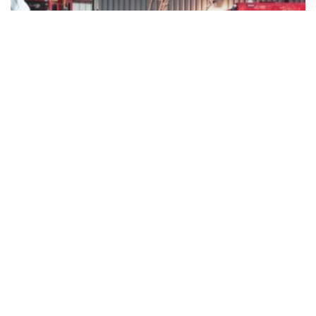
Dron s eksplozivom pronađen pokraj zrakoplova za Ukrajinu