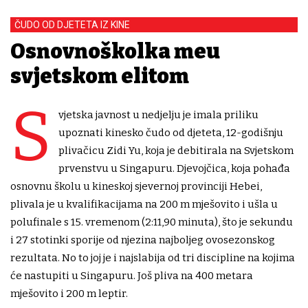
ČUDO OD DJETETA IZ KINE
Osnovnoškolka među
svjetskom elitom
S
vjetska javnost u nedjelju je imala priliku
upoznati kinesko čudo od djeteta, 12-godišnju
plivačicu Zidi Yu, koja je debitirala na Svjetskom
prvenstvu u Singapuru. Djevojčica, koja pohađa
osnovnu školu u kineskoj sjevernoj provinciji Hebei,
plivala je u kvalifikacijama na 200 m mješovito i ušla u
polufinale s 15. vremenom (2:11,90 minuta), što je sekundu
i 27 stotinki sporije od njezina najboljeg ovosezonskog
rezultata. No to joj je i najslabija od tri discipline na kojima
će nastupiti u Singapuru. Još pliva na 400 metara
mješovito i 200 m leptir.