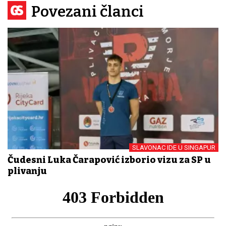
Povezani članci
SLAVONAC IDE U SINGAPUR
Čudesni Luka Čarapović izborio vizu za SP u
plivanju