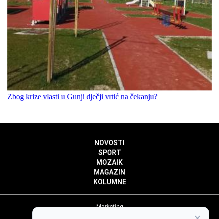
Zbog krize vlasti u Gunji dječji vrtić na čekanju?
NOVOSTI
SPORT
MOZAIK
MAGAZIN
KOLUMNE
Marketing
×
Politika privatnosti