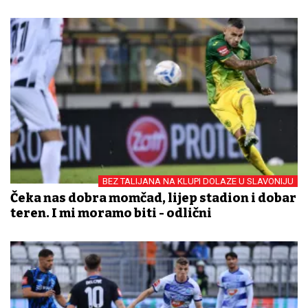
BEZ TALIJANA NA KLUPI DOLAZE U SLAVONIJU
Čeka nas dobra momčad, lijep stadion i dobar
teren. I mi moramo biti - odlični