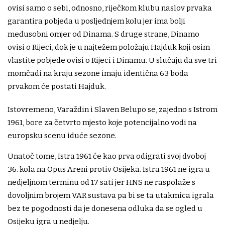
ovisi samo o sebi, odnosno, riječkom klubu naslov prvaka
garantira pobjeda u posljednjem kolu jer ima bolji
međusobni omjer od Dinama. S druge strane, Dinamo
ovisi o Rijeci, dok je u najtežem položaju Hajduk koji osim
vlastite pobjede ovisi o Rijeci i Dinamu. U slučaju da sve tri
momčadi na kraju sezone imaju identična 63 boda
prvakom će postati Hajduk.
Istovremeno, Varaždin i Slaven Belupo se, zajedno s Istrom
1961, bore za četvrto mjesto koje potencijalno vodi na
europsku scenu iduće sezone.
Unatoč tome, Istra 1961 će kao prva odigrati svoj dvoboj
36. kola na Opus Areni protiv Osijeka. Istra 1961 ne igra u
nedjeljnom terminu od 17 sati jer HNS ne raspolaže s
dovoljnim brojem VAR sustava pa bi se ta utakmica igrala
bez te pogodnosti da je donesena odluka da se ogled u
Osijeku igra u nedjelju.