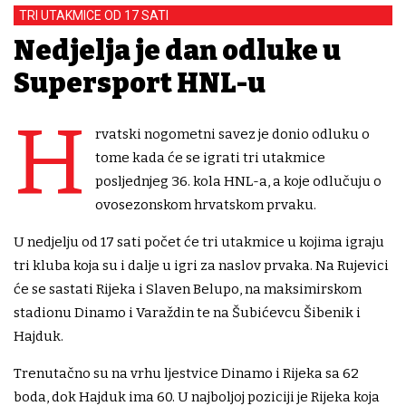
TRI UTAKMICE OD 17 SATI
Nedjelja je dan odluke u
Supersport HNL-u
H
rvatski nogometni savez je donio odluku o
tome kada će se igrati tri utakmice
posljednjeg 36. kola HNL-a, a koje odlučuju o
ovosezonskom hrvatskom prvaku.
U nedjelju od 17 sati počet će tri utakmice u kojima igraju
tri kluba koja su i dalje u igri za naslov prvaka. Na Rujevici
će se sastati Rijeka i Slaven Belupo, na maksimirskom
stadionu Dinamo i Varaždin te na Šubićevcu Šibenik i
Hajduk.
Trenutačno su na vrhu ljestvice Dinamo i Rijeka sa 62
boda, dok Hajduk ima 60. U najboljoj poziciji je Rijeka koja