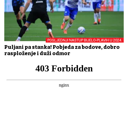
POSLJEDNJI NASTUP BIJELO-PLAVIH U 2024.
Puljani pa stanka! Pobjeda za bodove, dobro
rasploženje i duži odmor