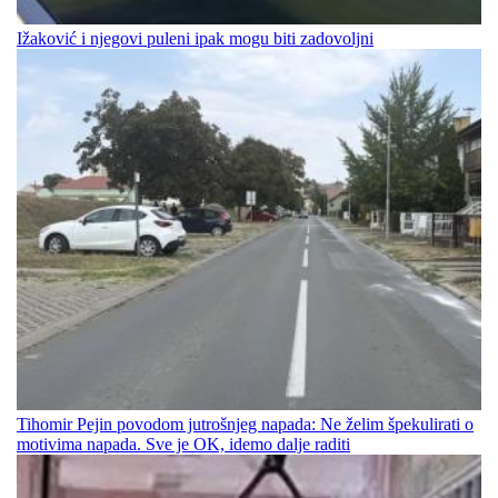
Ižaković i njegovi puleni ipak mogu biti zadovoljni
Tihomir Pejin povodom jutrošnjeg napada: Ne želim špekulirati o
motivima napada. Sve je OK, idemo dalje raditi