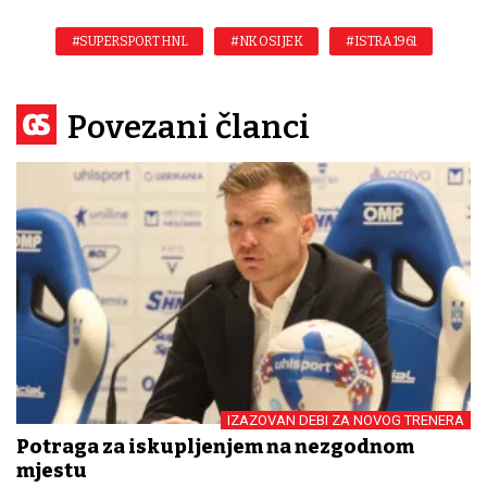
#SUPERSPORT HNL
#NK OSIJEK
#ISTRA 1961
Povezani članci
IZAZOVAN DEBI ZA NOVOG TRENERA
Potraga za iskupljenjem na nezgodnom
mjestu