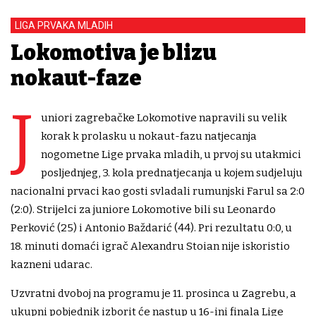
LIGA PRVAKA MLADIH
Lokomotiva je blizu
nokaut-faze
J
uniori zagrebačke Lokomotive napravili su velik
korak k prolasku u nokaut-fazu natjecanja
nogometne Lige prvaka mladih, u prvoj su utakmici
posljednjeg, 3. kola prednatjecanja u kojem sudjeluju
nacionalni prvaci kao gosti svladali rumunjski Farul sa 2:0
(2:0). Strijelci za juniore Lokomotive bili su Leonardo
Perković (25) i Antonio Baždarić (44). Pri rezultatu 0:0, u
18. minuti domaći igrač Alexandru Stoian nije iskoristio
kazneni udarac.
Uzvratni dvoboj na programu je 11. prosinca u Zagrebu, a
ukupni pobjednik izborit će nastup u 16-ini finala Lige