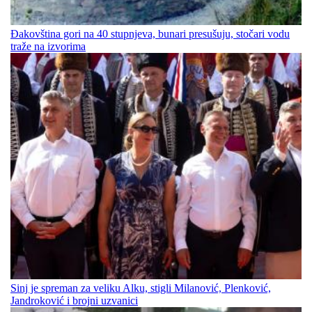
Đakovština gori na 40 stupnjeva, bunari presušuju, stočari vodu
traže na izvorima
Sinj je spreman za veliku Alku, stigli Milanović, Plenković,
Jandroković i brojni uzvanici