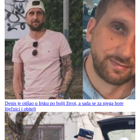
Denis je otišao u Irsku po bolji život, a sada se za njega bore
liječnici i obitelj