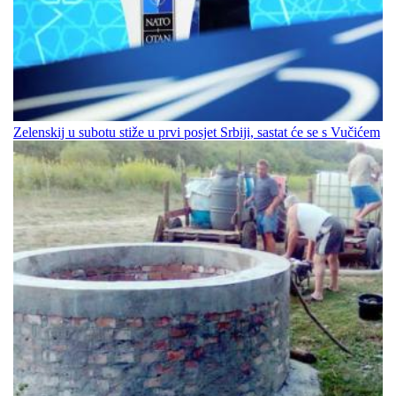
Zelenskij u subotu stiže u prvi posjet Srbiji, sastat će se s Vučićem