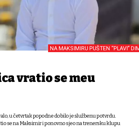
NA MAKSIMIRU PUŠTEN “PLAVI” DI
ca vratio se među
ivalo, u četvrtak popodne dobilo je službenu potvrdu.
tio se na Maksimir i ponovno sjeo na trenersku klupu