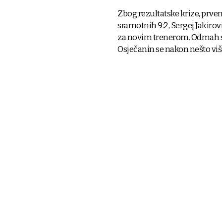
Zbog rezultatske krize, prven
sramotnih 9:2, Sergej Jakirov
za novim trenerom. Odmah se p
Osječanin se nakon nešto više