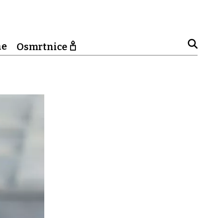
ne
Osmrtnice