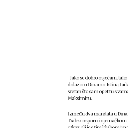
- Jako se dobro osjećam, tako 
dolazio u Dinamo. Istina, tad
sretan što sam opet tu s vam
Maksimiru.
Između dva mandata u Dinam
Trabzonsporu i njemačkom Un
otkaz, ali je s tim klubom im