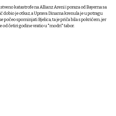
stveno katastrofe na Allianz Areni i poraza od Bayerna sa
ić dobio je otkaz, a Uprava Dinama krenula je u potragu
očeo spominjati Bjelica, ta je priča bila s pokrićem, jer
 od četiri godine vratio u "modri" tabor.