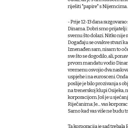
riješiti "papire" s Nijemcima.
- Prije 12-13 dana razgovarao
Dinama. Dobri smo prijatelji
svemu što dolazi. Nitko nije 
Događaju se ovakve stvari ka
Iznenađen sam, nisam to oče
sve što se dogodilo, ali, pona
prvom mandatu vodio Dinamo 
vremenu osvojio dva naslova
uspjehe i na eurosceni. Onda
poslije je bilo prozivanja s o
na trenerskoj klupi Osijeka, ni
korporacijom. Još je u sjećan
Riječanima: Je.... vas korpora
Samo kad vas više ne budu tr
Ta korporacija je sad trebala 