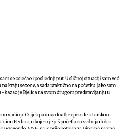
sam se osjećao i posljednji put. U sličnoj situaciji sam već
a na kraju sezone, a sada praktično na početku. Jako sam
a - kazao je Bjelica na svom drugom predstavljanju u
u vodio je Osijek pa imao kratke epizode u turskom
ion Berlinu, u kojem je još početkom svibnja dobio
ao ugovor do 2026., pa je prije potpisa za Dinamo morao