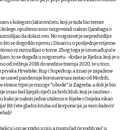
 sam s kolegom Jakirovićem, koji je tada bio trener
 i kolege, opušteno smo razgovarali nakon Qarabaga o
razmišljao da dolazi ovo. No nogomet je nepredvidljiv.
o što se dogodilo njemu i Dinamu u posljednje vrijeme.
kivao ni razmišljao o tome. Zbog toga je iznenađujuće
vljam, to se događa u nogometu - dodao je Bjelica, koji je u
od svibnja 2018. do sredine travnja 2020., te u tom
 prvaka Hrvatske, Kup i Superkup, a imao je zapažene
 se usred pandemije koronavirusa rastao od Modrih,
bje strane, trpio je mnoge "ubode" iz Zagreba, a dok je bio
je imao baš lijepih riječi za bivši klub, koji je nazivao -
ju kako je nakon jedne utakmice Rijeke i Osijeka vikao
cija! Bit ćete gladni kruha od korporacije, ja vam kažem!
ebali!
Bjelicu i on se vratio u nju, a momčad će voditi već u