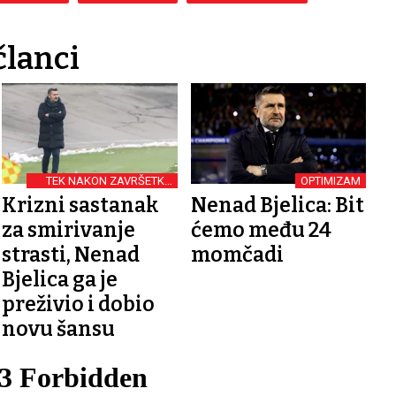
članci
TEK NAKON ZAVRŠETKA
OPTIMIZAM
JESENI DETALJNA
Krizni sastanak
Nenad Bjelica: Bit
ANALIZA
za smirivanje
ćemo među 24
strasti, Nenad
momčadi
Bjelica ga je
preživio i dobio
novu šansu