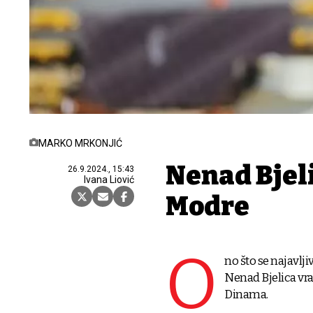
MARKO MRKONJIĆ
Nenad Bjeli
26.9.2024., 15:43
Ivana Liović
Modre
O
no što se najavlj
Nenad Bjelica vra
Dinama.