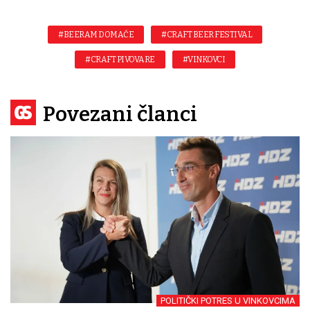
#BEERAM DOMAĆE
#CRAFT BEER FESTIVAL
#CRAFT PIVOVARE
#VINKOVCI
Povezani članci
POLITIČKI POTRES U VINKOVCIMA