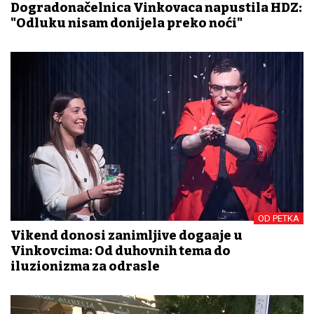
Dogradonačelnica Vinkovaca napustila HDZ:
"Odluku nisam donijela preko noći"
OD PETKA
Vikend donosi zanimljive događaje u
Vinkovcima: Od duhovnih tema do
iluzionizma za odrasle