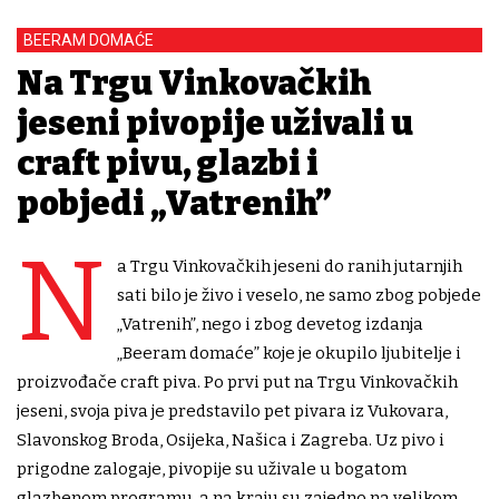
BEERAM DOMAĆE
Na Trgu Vinkovačkih
jeseni pivopije uživali u
craft pivu, glazbi i
pobjedi „Vatrenih”
N
a Trgu Vinkovačkih jeseni do ranih jutarnjih
sati bilo je živo i veselo, ne samo zbog pobjede
„Vatrenih”, nego i zbog devetog izdanja
„Beeram domaće” koje je okupilo ljubitelje i
proizvođače craft piva. Po prvi put na Trgu Vinkovačkih
jeseni, svoja piva je predstavilo pet pivara iz Vukovara,
Slavonskog Broda, Osijeka, Našica i Zagreba. Uz pivo i
prigodne zalogaje, pivopije su uživale u bogatom
glazbenom programu, a na kraju su zajedno na velikom