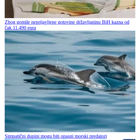
Zbog gomile neprijavljene gotovine državljaninu BiH kazna od
čak 11.490 eura
Simpatični dupini mogu biti opasni morski predatori