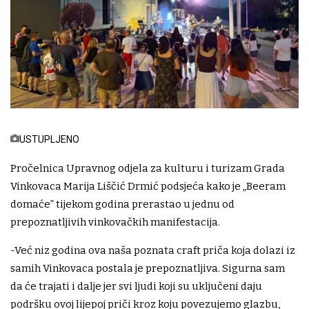
USTUPLJENO
Pročelnica Upravnog odjela za kulturu i turizam Grada
Vinkovaca Marija Liščić Drmić podsjeća kako je „Beeram
domaće” tijekom godina prerastao u jednu od
prepoznatljivih vinkovačkih manifestacija.
-Već niz godina ova naša poznata craft priča koja dolazi iz
samih Vinkovaca postala je prepoznatljiva. Sigurna sam
da će trajati i dalje jer svi ljudi koji su uključeni daju
podršku ovoj lijepoj priči kroz koju povezujemo glazbu,