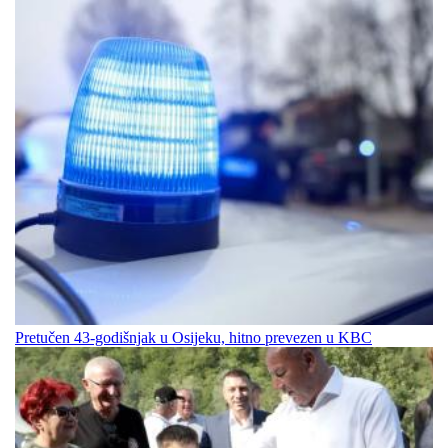
Pretučen 43-godišnjak u Osijeku, hitno prevezen u KBC