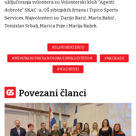
uključivanja volontera su Volonterski klub “Agenti
dobrote” SKAC-a, OŠ sibinjskih žrtava i Tipico Sports
Services. Najvolonteri su: Darijo Barić, Marin Babić,
Tomislav Srbalj, Marica Poje i Marija Ražek.
#SLAVONSKI BROD
#MEĐUNARODNI DAN OSOBA S INVALIDITETOM
#NAGRADE
#VOLONTERI
Povezani članci