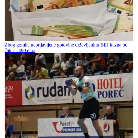
Zbog gomile neprijavljene gotovine državljaninu BiH kazna od
čak 11.490 eura