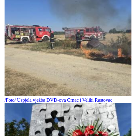
/Foto/ Uspjela vježba DVD-ova Crnac i Veliki Rastovac