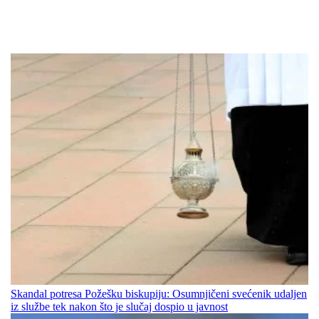
Skandal potresa Požešku biskupiju: Osumnjičeni svećenik udaljen
iz službe tek nakon što je slučaj dospio u javnost