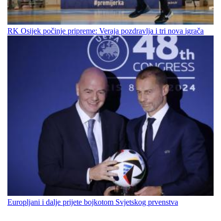
RK Osijek počinje pripreme: Veraja pozdravlja i tri nova igrača
Europljani i dalje prijete bojkotom Svjetskog prvenstva