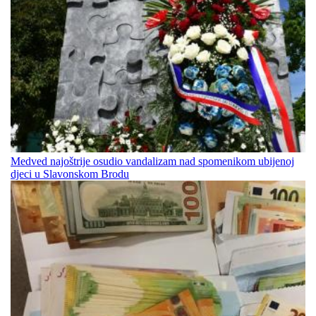
Medved najoštrije osudio vandalizam nad spomenikom ubijenoj
djeci u Slavonskom Brodu