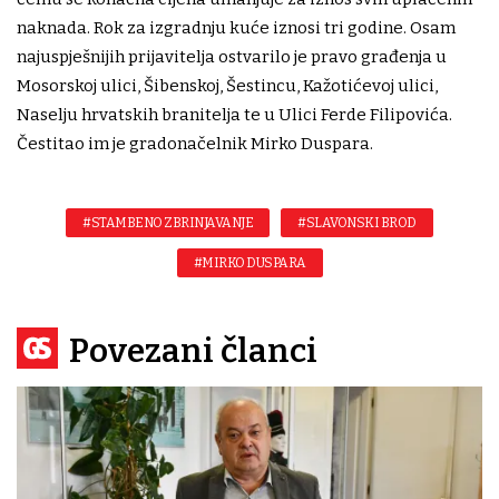
naknada. Rok za izgradnju kuće iznosi tri godine. Osam
najuspješnijih prijavitelja ostvarilo je pravo građenja u
Mosorskoj ulici, Šibenskoj, Šestincu, Kažotićevoj ulici,
Naselju hrvatskih branitelja te u Ulici Ferde Filipovića.
Čestitao im je gradonačelnik Mirko Duspara.
#STAMBENO ZBRINJAVANJE
#SLAVONSKI BROD
#MIRKO DUSPARA
Povezani članci