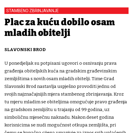
STAMBENO ZBRINJAVANJE
Plac za kuću dobilo osam
mladih obitelji
SLAVONSKI BROD
U ponedjeljak su potpisani ugovori o osnivanju prava
građenja obiteljskih kuća na gradskim građevinskim
zemljištima s novih osam mladih obitelji. Time Grad
Slavonski Brod nastavlja uspješno provoditi jednu od
svojih najznačajnijih mjera stambenog zbrinjavanja. Kroz
tu mjeru mladim se obiteljima omogućuje pravo građenja
na gradskom zemljištu u trajanju od 99 godina, uz
simboličnu mjesečnu naknadu. Nakon deset godina
korisnicima se nudi mogućnost otkupa zemljišta, pri
čemu se konačna cijena umanjuje za iznos svih uplaćenih