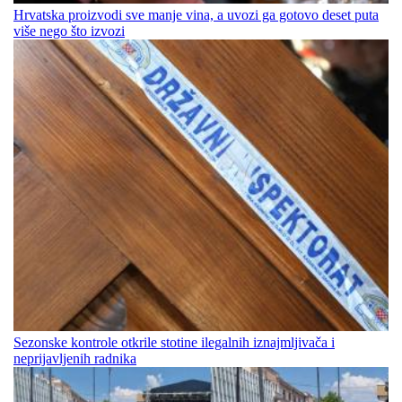
Hrvatska proizvodi sve manje vina, a uvozi ga gotovo deset puta
više nego što izvozi
Sezonske kontrole otkrile stotine ilegalnih iznajmljivača i
neprijavljenih radnika