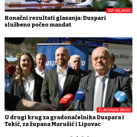
GIP OBJAVIO
Konačni rezultati glasanja: Duspari
službeno počeo mandat
SLAVONSKI BROD
U drugi krug za gradonačelnika Duspara i
Tekić, za župana Marušić i Lipovac