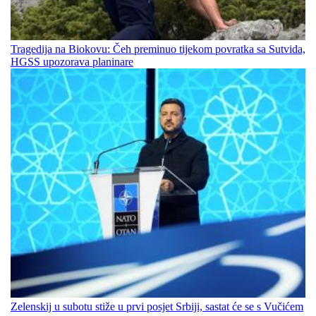
Tragedija na Biokovu: Čeh preminuo tijekom povratka sa Sutvida,
HGSS upozorava planinare
Zelenskij u subotu stiže u prvi posjet Srbiji, sastat će se s Vučićem