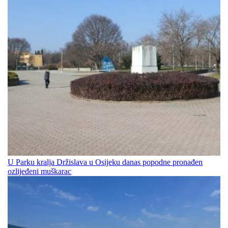
U Parku kralja Držislava u Osijeku danas popodne pronađen
ozlijeđeni muškarac