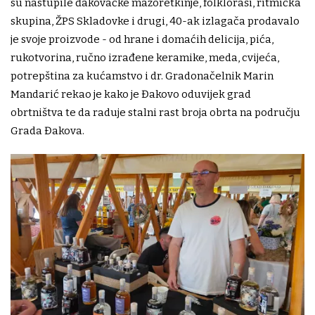
su nastupile đakovačke mažoretkinje, folkloraši, ritmička
skupina, ŽPS Skladovke i drugi, 40-ak izlagača prodavalo
je svoje proizvode - od hrane i domaćih delicija, pića,
rukotvorina, ručno izrađene keramike, meda, cvijeća,
potrepština za kućamstvo i dr. Gradonačelnik Marin
Mandarić rekao je kako je Đakovo oduvijek grad
obrtništva te da raduje stalni rast broja obrta na području
Grada Đakova.