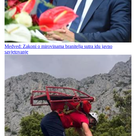
Medved: Zakoni o mirovinama branitelja sutra idu javno
savjetovanje