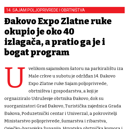
14. SAJAM POLJOPRIVREDE I OBRTNIŠTVA
Đakovo Expo Zlatne ruke
okupio je oko 40
izlagača, a pratio ga je i
bogat program
U
velikom sajamskom šatoru na parkiralištu iza
Male crkve u subotu je održđan 14. Đakovo
Expo Zlatne ruke Sajam poljoprivrede,
obrtništva i gospodarstva, a koji je
orgnaiziralo Udruženje obrtnika Đakovo, dok su
suorganizatori Grad Đakovo, Turistička zajednica Grada
Đakova, Poduzetnički centar i Univerzal, a pokrovitelji
Ministarstvo poljoprivrede, šumarstva i ribarstva,
Osječko-baranjska županija, Hrvatska obrtnička komora i