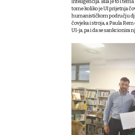
inteligencija. Bila je to i te
tome koliko je UI prijetnja č
humanističkom području djel
čovjeka i stroja, a Paula Re
UI-ja, pa i da se sankcionira