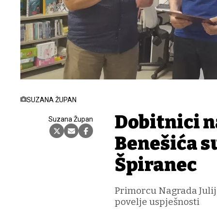
SUZANA ŽUPAN
Dobitnici n
Suzana Župan
Benešića su
Špiranec
Primorcu Nagrada Julij
povelje uspješnosti