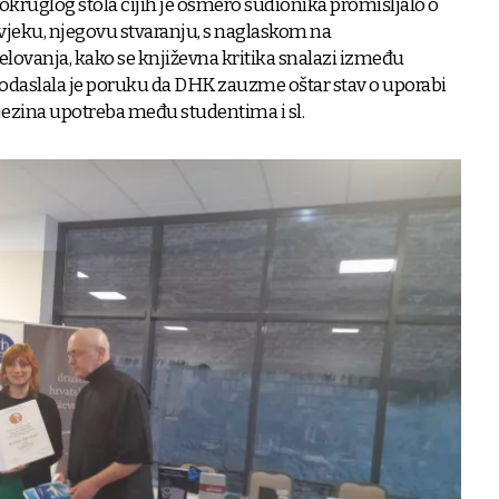
ma okruglog stola čijih je osmero sudionika promišljalo o
ovjeku, njegovu stvaranju, s naglaskom na
ovanja, kako se književna kritika snalazi između
m odaslala je poruku da DHK zauzme oštar stav o uporabi
 njezina upotreba među studentima i sl.