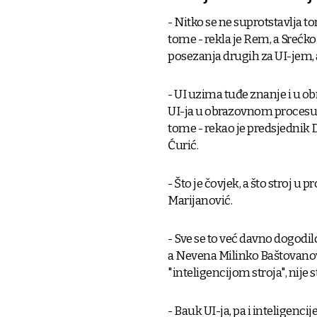
- Nitko se ne suprotstavlja to
tome - rekla je Rem, a Srećk
posezanja drugih za UI-jem, a
- UI uzima tuđe znanje i u 
UI-ja u obrazovnom procesu. 
tome - rekao je predsjednik
Ćurić.
- Što je čovjek, a što stroj u 
Marijanović.
- Sve se to već davno dogodilo
a Nevena Milinko Baštovanović
"inteligencijom stroja", nije 
- Bauk UI-ja, pa i inteligenci