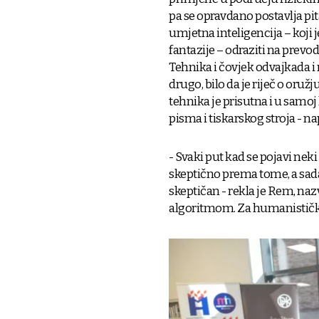
pa se opravdano postavlja pita
umjetna inteligencija – koji 
fantazije – odraziti na prevod
Tehnika i čovjek odvajkada i
drugo, bilo da je riječ o oružj
tehnika je prisutna i u samoj
pisma i tiskarskog stroja - na
- Svaki put kad se pojavi neki
skeptično prema tome, a sada 
skeptičan - rekla je Rem, na
algoritmom. Za humanistička, 