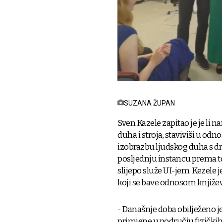
SUZANA ŽUPAN
Sven Kazele zapitao je je li 
duha i stroja, staviviši u od
izobrazbu ljudskog duha s dr
posljednju instancu prema to
slijepo služe UI-jem. Kezele 
koji se bave odnosom književno
- Današnje doba obilježeno 
primjene u području fizičkih 