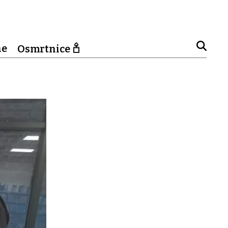
ne
Osmrtnice