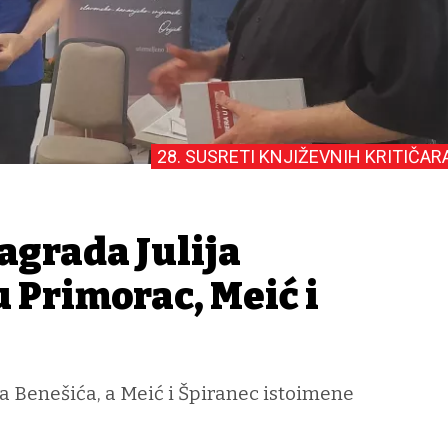
28. SUSRETI KNJIŽEVNIH KRITIČAR
agrada Julija
 Primorac, Meić i
a Benešića, a Meić i Špiranec istoimene