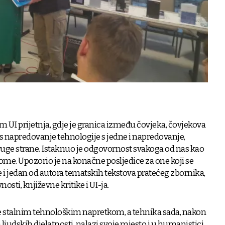
nam UI prijetnja, gdje je granica između čovjeka, čovjekova
nos napredovanje tehnologije s jedne i napredovanje,
uge strane. Istaknuo je odgovornost svakoga od nas kao
me. Upozorio je na konačne posljedice za one koji se
je i jedan od autora tematskih tekstova pratećeg zbornika,
sti, književne kritike i UI-ja.
je stalnim tehnološkim napretkom, a tehnika sada, nakon
ljudskih djelatnosti, nalazi svoje mjesto i u humanistici