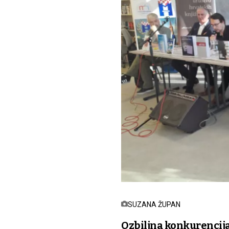
SUZANA ŽUPAN
Ozbiljna konkurencij