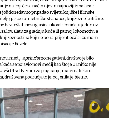
nje na koji će se način njezin najnoviji iznalazak,
je još donedavno pripadao svijetu knjiške i filmske
itelje, pisce i umjetničke stvaraoce, književne kritičare.
 ne bez teških nesuglasica ukorak koračaju jedno uz
u za lov, alatu za gradnju kuće ili parnoj lokomotivi, a
 književnosti na koju je ponajprije utjecala izumom
pisao je Kezele.
 novi medij,
a priori
smo negativni, društvo je bilo
kada se pojavio novi medij kao što je UI, nitko nije
zvavši UI softverom za plagiranje, matematičkim
društvena područja to je, ocijenila je, štetno.