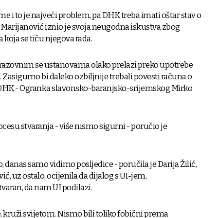
me i to je najveći problem, pa DHK treba imati oštar stav o
o Marijanović iznio je svoja neugodna iskustva zbog
 koja se tiču njegova rada.
obrazovnim se ustanovama olako prelazi preko upotrebe
Zasigurno bi daleko ozbiljnije trebali povesti računa o
 DHK - Ogranka slavonsko-baranjsko-srijemskog Mirko
procesu stvaranja - više nismo sigurni - poručio je
, danas samo vidimo posljedice - poručila je Darija Žilić,
, uz ostalo, ocijenila da dijalog s UI-jem,
stvaran, da nam UI podilazi.
je, kruži svijetom. Nismo bili toliko fobični prema