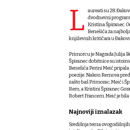
L
aureati su 28. Đakova
dvodnevni program z
Kristina Špiranec. O
Benešića za najbolj
književnih kritičara u Đako
Primorcu je Nagrada Julija Ben
Špiranec dobitnice su istoime
Benešića Perini Meić pripala j
poezije. Nakon Remova predsta
zašto baš Primorac, Meić i Šp
Rem, a Kristini Špiranec Go
Robert Francem. Meić je bila
Najnoviji iznalazak
Središnja tema ovogodišnjih S