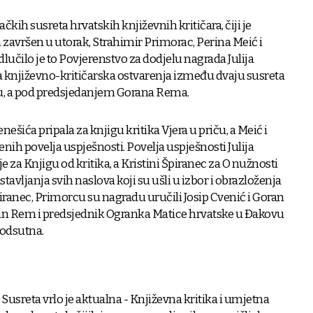
čkih susreta hrvatskih književnih kritičara, čiji je
avršen u utorak, Strahimir Primorac, Perina Meić i
dlučilo je to Povjerenstvo za dodjelu nagrada Julija
a književno-kritičarska ostvarenja između dvaju susreta
vu, a pod predsjedanjem Gorana Rema.
ešića pripala za knjigu kritika Vjera u priču, a Meić i
nih povelja uspješnosti. Povelja uspješnosti Julija
e za Knjigu od kritika, a Kristini Špiranec za O nužnosti
vljanja svih naslova koji su ušli u izbor i obrazloženja
iranec, Primorcu su nagradu uručili Josip Cvenić i Goran
ran Rem i predsjednik Ogranka Matice hrvatske u Đakovu
 odsutna.
usreta vrlo je aktualna - Književna kritika i umjetna