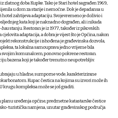
 iz zlatnog doba Kupke. Tako je Stari hotel sagrađen 1969.,
mijenila u dom za starije i nemoćne. Dok je depadansa u
ri hotel zahtijeva adaptaciju. Svojevremeno je doživio i
sljednjeg kata koji je naknadno dograđen, ali i nikada
-bau
stanju. Restoran je iz 1977., također iz pikovskih
jelovita adaptacija, a dobra je vijest što je Općina, nakon
rojekt rekonstrukcije i ishođena je građevinska dozvola,
ompleksa, ta lokalna samouprava jedno vrijeme bila
sa svojim komunalcem, ponovno pokrene restoran.
ciju bazena koji je također trenutno neupotrebljiv.
 ubrajaju u hladne, sumporne vode, karakterizirane
okarbonatom. Kupac čestica na kojima su izvori može ih
 U krugu kompleksa može se još graditi.
lanu uređenja općine, predmetne katastarske čestice
eljsko-turistička namjena, unutar građevinskog područja