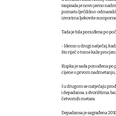
raspisala je novo javno nadm
poznatu lječilišno-odmarali
izvorima ljekovite sumporne
Tada je bila ponuđena po poče
- Idemo u drugi natječaj, kada
što riječ o tome kaže procjeni
Kupka je sada ponuđena po po
cijene u prvom nadmetanju,
I u drugom se natječaju prodaj
i depadansa, s dvorištima, b
četvornih metara.
Depadansa je sagrađena 2010.