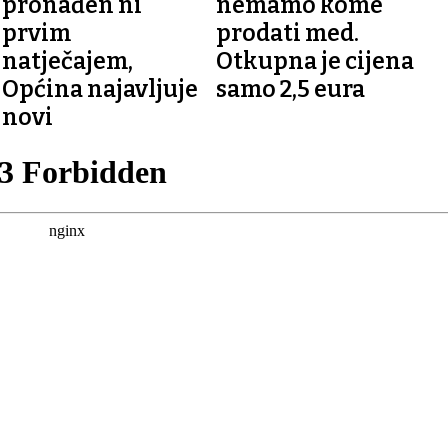
pronađen ni
nemamo kome
prvim
prodati med.
natječajem,
Otkupna je cijena
Općina najavljuje
samo 2,5 eura
novi