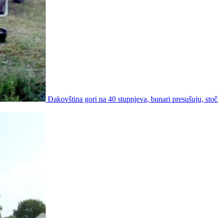
Đakovština gori na 40 stupnjeva, bunari presušuju, stoč