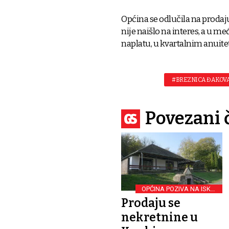
Općina se odlučila na prodaju
nije naišlo na interes, a u m
naplatu, u kvartalnim anuite
#BREZNICA ĐAKOV
Povezani 
OPĆINA POZIVA NA ISKAZ
INTERESA
Prodaju se
nekretnine u