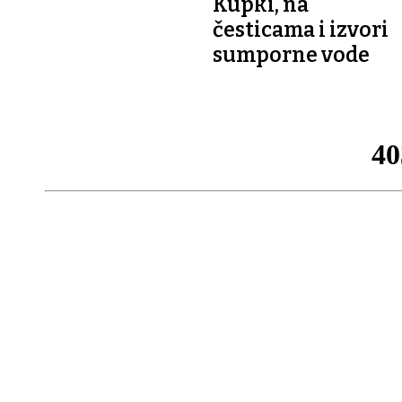
Kupki, na
česticama i izvori
sumporne vode