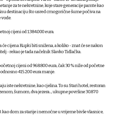
etanje za te nekretnine, koje stare generacije pamte kao
šnu destinaciju što usred crnogorične šume počiva na
 vode.
tnoj cijeni od 1.384.000 eura.
 će cijena Kupki biti snižena, a koliko - znat će se nakon
telj - rekao je tada načelnik Slavko Tidlačka.
četnoj cijeni od 968.800 eura, čak 30 % niže od početne
 odnosno 415.200 eura manje.
u iste nekretnine, kao cjelina. To su Stari hotel, restoran
azenom, šumom, dva jezera..., ukupne površine 30.870
 kao dom za starije i nemoćne u vrijeme bivše vlasnice,