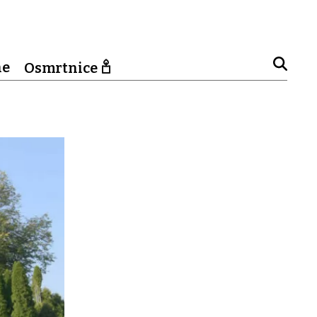
ne
Osmrtnice