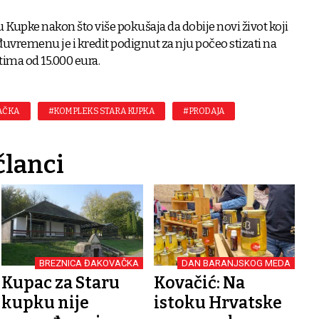
 Kupke nakon što više pokušaja da dobije novi život koji
eđuvremenu je i kredit podignut za nju počeo stizati na
tima od 15.000 eura.
AČKA
#KOMPLEKS STARA KUPKA
#PRODAJA
članci
BREZNICA ĐAKOVAČKA
DAN BARANJSKOG MEDA
Kupac za Staru
Kovačić: Na
kupku nije
istoku Hrvatske