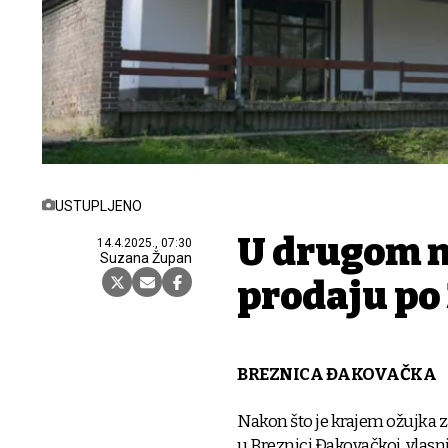
USTUPLJENO
U drugom n
14.4.2025., 07:30
Suzana Župan
prodaju po 
BREZNICA ĐAKOVAČKA
Nakon što je krajem ožujka z
u Breznici Đakovačkoj, vlasn