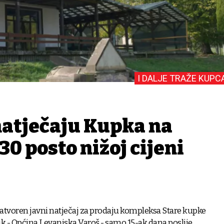
I DALJE TRAŽE KUPC
atječaju Kupka na
30 posto nižoj cijeni
atvoren javni natječaj za prodaju kompleksa Stare kupke
ik - Općina Levanjska Varoš - samo 15-ak dana poslije