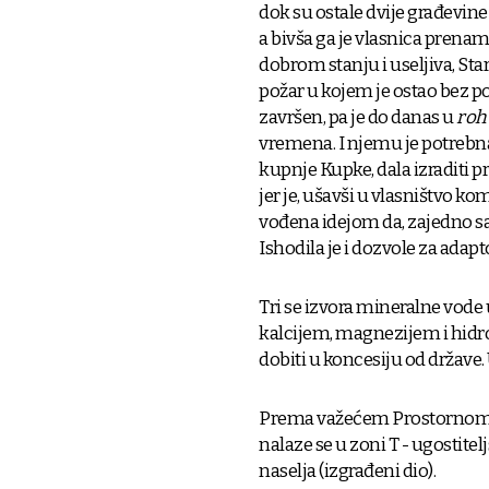
dok su ostale dvije građevine
a bivša ga je vlasnica prena
dobrom stanju i useljiva, Sta
požar u kojem je ostao bez po
završen, pa je do danas u
roh
vremena. I njemu je potrebna c
kupnje Kupke, dala izraditi p
jer je, ušavši u vlasništvo k
vođena idejom da, zajedno 
Ishodila je i dozvole za adapt
Tri se izvora mineralne vode
kalcijem, magnezijem i hidr
dobiti u koncesiju od države.
Prema važećem Prostornom p
nalaze se u zoni T - ugostit
naselja (izgrađeni dio).