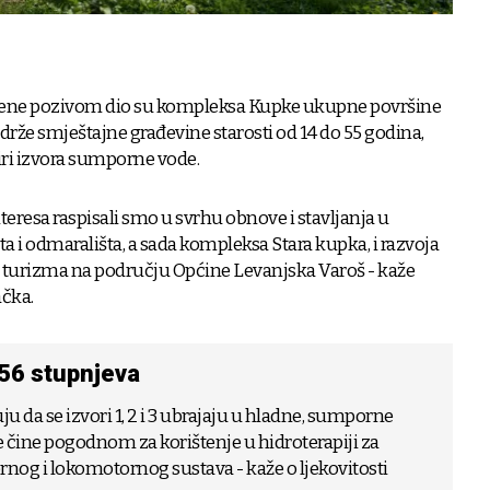
ene pozivom dio su kompleksa Kupke ukupne površine
drže smještajne građevine starosti od 14 do 55 godina,
iri izvora sumporne vode.
nteresa raspisali smo u svrhu obnove i stavljanja u
ta i odmarališta, a sada kompleksa Stara kupka, i razvoja
g turizma na području Općine Levanjska Varoš - kaže
ačka.
 56 stupnjeva
ju da se izvori 1, 2 i 3 ubrajaju u hladne, sumporne
ike čine pogodnom za korištenje u hidroterapiji za
rnog i lokomotornog sustava - kaže o ljekovitosti