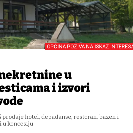
OPĆINA POZIVA NA ISKAZ INTERES
 nekretnine u
esticama i izvori
vode
 prodaje hotel, depadanse, restoran, bazen i
i u koncesiju