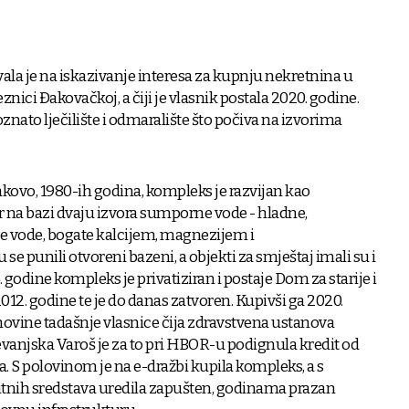
la je na iskazivanje interesa za kupnju nekretnina u
ici Đakovačkoj, a čiji je vlasnik postala 2020. godine.
nato lječilište i odmaralište što počiva na izvorima
akovo, 1980-ih godina, kompleks je razvijan kao
ar na bazi dvaju izvora sumporne vode - hladne,
e vode, bogate kalcijem, magnezijem i
e punili otvoreni bazeni, a objekti za smještaj imali su i
 godine kompleks je privatiziran i postaje Dom za starije i
2012. godine te je do danas zatvoren. Kupivši ga 2020.
movine tadašnje vlasnice čija zdravstvena ustanova
evanjska Varoš je za to pri HBOR-u podignula kredit od
a. S polovinom je na e-dražbi kupila kompleks, a s
nih sredstava uredila zapušten, godinama prazan