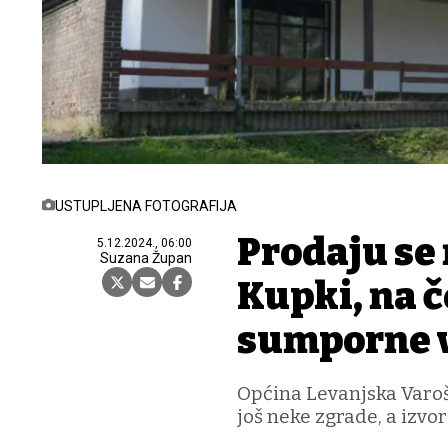
USTUPLJENA FOTOGRAFIJA
Prodaju se
5.12.2024., 06:00
Suzana Župan
Kupki, na č
sumporne 
Općina Levanjska Varoš
još neke zgrade, a izvor