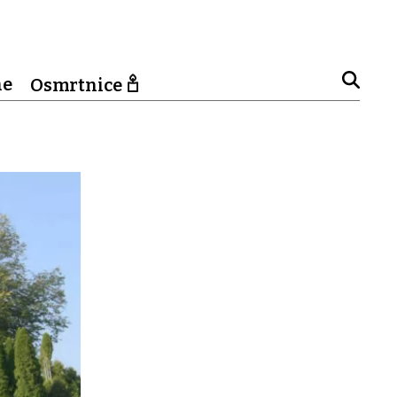
ne
Osmrtnice