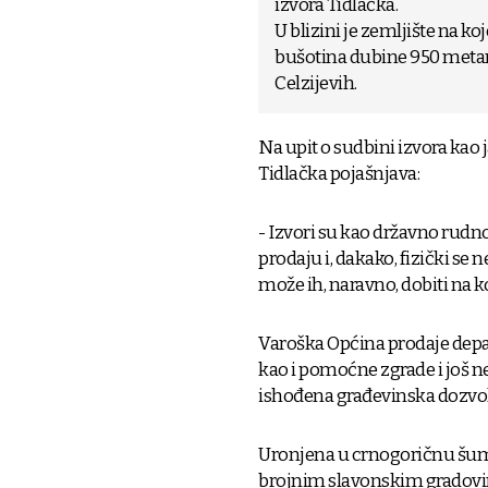
izvora Tidlačka.
U blizini je zemljište na k
bušotina dubine 950 metara
Celzijevih.
Na upit o sudbini izvora kao
Tidlačka pojašnjava:
- Izvori su kao državno rudn
prodaju i, dakako, fizički se 
može ih, naravno, dobiti na k
Varoška Općina prodaje depada
kao i pomoćne zgrade i još n
ishođena građevinska dozvol
Uronjena u crnogoričnu šumu
brojnim slavonskim gradovim