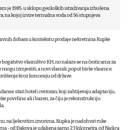
ojem je 1985. u sklopu geoloških istraživanja izbušena
, na kojoj izvire termalna voda od 56 stupnjeva
 javnih dobara u kontekstu prodaje nekretnina Kupke
o bogatstvo vlasništvo RH, no nalaze se na česticama za
ne mogu izmjestiti, a novi vlasnik, poput bivše vlasnice,
orištenje kroz koncesiju od države.
nse, stari hotel i restoran, koji zahtijevaju adaptaciju,
eke površine,
ali i bazen, za čiju je rekonstrukciju
a.
, na ljekovitim izvorima, Kupka je nadohvat ruke
a - od Đakova je udaljena samo 23 kilometra, od Našica