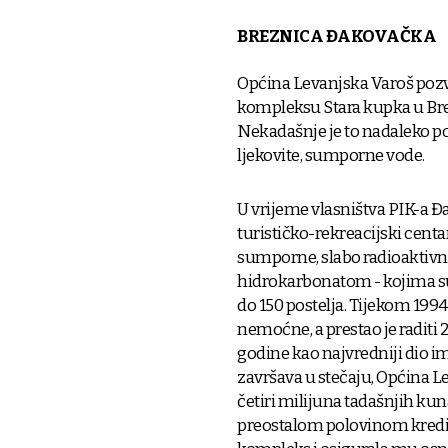
BREZNICA ĐAKOVAČKA
Općina Levanjska Varoš pozva
kompleksu Stara kupka u Brezn
Nekadašnje je to nadaleko poz
ljekovite, sumporne vode.
U vrijeme vlasništva PIK-a Đ
turističko-rekreacijski cent
sumporne, slabo radioaktivn
hidrokarbonatom - kojima su s
do 150 postelja. Tijekom 1994.
nemoćne, a prestao je raditi 
godine kao najvredniji dio i
završava u stečaju, Općina L
četiri milijuna tadašnjih kun
preostalom polovinom kredit