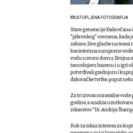
USTUPLJENA FOTOGRAFIJA
Stare generacije Đakovčana i 
"pikovskog" vremena, kada je 
zabave, žive glazbe na terasi 
kanisterima sumporne vode s i
vodu u svom domu. Brojna seo
tamošnjem bazenu i u igri ok
potvrđivali gradnjom i kupnj
đakovačke tvrtke, poput neka
Za tri izvora mineralne vode 
godine, a analiza uzorkovan
zdravstvo "Dr. Andrija Štamp
Rok za iskaz interesa za kup
programa za taj kompleks, od