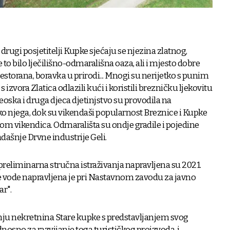
drugi posjetitelji Kupke sjećaju se njezina zlatnog,
to bilo lječilišno-odmarališna oaza, ali i mjesto dobre
restorana, boravka u prirodi... Mnogi su nerijetko s punim
zvora Zlatica odlazili kući i koristili brezničku ljekovitu
ska i druga djeca djetinjstvo su provodila na
o njega, dok su vikendaši popularnost Breznice i Kupke
om vikendica. Odmarališta su ondje gradile i pojedine
dašnje Drvne industrije Geli.
preliminarna stručna istraživanja napravljena su 2021.
e vode napravljena je pri Nastavnom zavodu za javno
ar".
nju nekretnina Stare kupke s predstavljanjem svog
nosno za razvijanje toga turističkog proizvoda, i