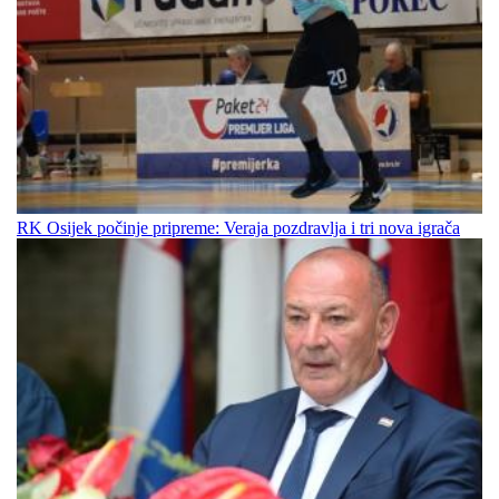
RK Osijek počinje pripreme: Veraja pozdravlja i tri nova igrača