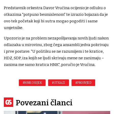
Predstavnik orkestra Davor Vrućina ocijenio je odluku o
otkazima "potpuno besmislenom" te izrazio bojazan da je
ovo tek početak koji bi sutra mogao pogoditi i same
umjetnike.
Upozorio je na problem nezapošljavanja novih ljudi nakon
odlazaka u mirovinu, zbog čega ansambli jedva pokrivaju
i prve postave. "U politiku se ne razumijem i te kratice,
HDZ, SDP, iza kojih se ljudi skrivaju mene ne zanimaju –
zanima me samo kratica HNK", poručio je Vrućina.
#HNK OSIJEK
#OTKAZI
#PROSVJED
Povezani članci