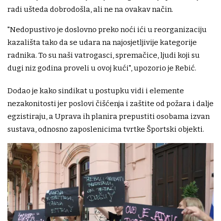
radi ušteda dobrodošla, ali ne na ovakav način.
"Nedopustivo je doslovno preko noći ići u reorganizaciju
kazališta tako da se udara na najosjetljivije kategorije
radnika. To su naši vatrogasci, spremačice, ljudi koji su
dugi niz godina proveli u ovoj kući", upozorio je Rebić.
Dodao je kako sindikat u postupku vidi i elemente
nezakonitosti jer poslovi čišćenja i zaštite od požara i dalje
egzistiraju, a Uprava ih planira prepustiti osobama izvan
sustava, odnosno zaposlenicima tvrtke Športski objekti.