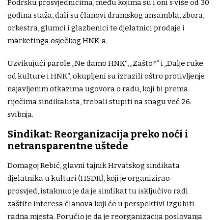
Podršku prosvjednicima, među kojima su i oni s više od 30
godina staža, dali su članovi dramskog ansambla, zbora,
orkestra, glumci i glazbenici te djelatnici prodaje i
marketinga osječkog HNK-a.
Uzvikujući parole „Ne damo HNK“, „Zašto?“ i „Dalje ruke
od kulture i HNK“, okupljeni su izrazili oštro protivljenje
najavljenim otkazima ugovora o radu, koji bi prema
riječima sindikalista, trebali stupiti na snagu već 26.
svibnja.
Sindikat: Reorganizacija preko noći i
netransparentne uštede
Domagoj Rebić, glavni tajnik Hrvatskog sindikata
djelatnika u kulturi (HSDK), koji je organizirao
prosvjed, istaknuo je da je sindikat tu isključivo radi
zaštite interesa članova koji će u perspektivi izgubiti
radna mjesta. Poručio je da je reorganizacija poslovanja