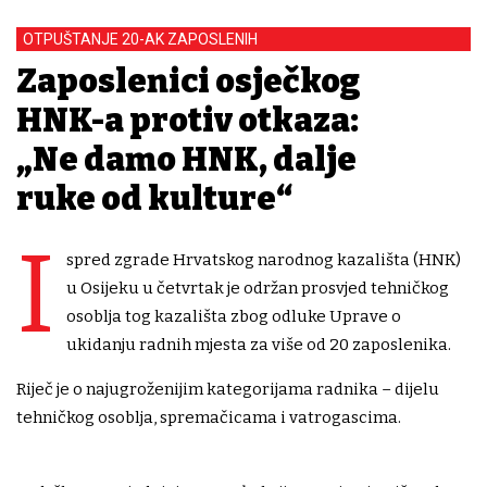
OTPUŠTANJE 20-AK ZAPOSLENIH
Zaposlenici osječkog
HNK-a protiv otkaza:
„Ne damo HNK, dalje
ruke od kulture“
I
spred zgrade Hrvatskog narodnog kazališta (HNK)
u Osijeku u četvrtak je održan prosvjed tehničkog
osoblja tog kazališta zbog odluke Uprave o
ukidanju radnih mjesta za više od 20 zaposlenika.
Riječ je o najugroženijim kategorijama radnika – dijelu
tehničkog osoblja, spremačicama i vatrogascima.