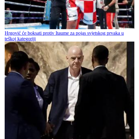
Hrgović će boksati protiv Itaume za pojas svjetskog prvaka u
teškoj kategoriji