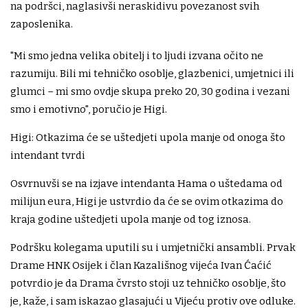
na podršci, naglasivši neraskidivu povezanost svih
zaposlenika.
"Mi smo jedna velika obitelj i to ljudi izvana očito ne
razumiju. Bili mi tehničko osoblje, glazbenici, umjetnici ili
glumci – mi smo ovdje skupa preko 20, 30 godina i vezani
smo i emotivno", poručio je Higi.
Higi: Otkazima će se uštedjeti upola manje od onoga što
intendant tvrdi
Osvrnuvši se na izjave intendanta Hama o uštedama od
milijun eura, Higi je ustvrdio da će se ovim otkazima do
kraja godine uštedjeti upola manje od tog iznosa.
Podršku kolegama uputili su i umjetnički ansambli. Prvak
Drame HNK Osijek i član Kazališnog vijeća Ivan Ćaćić
potvrdio je da Drama čvrsto stoji uz tehničko osoblje, što
je, kaže, i sam iskazao glasajući u Vijeću protiv ove odluke.