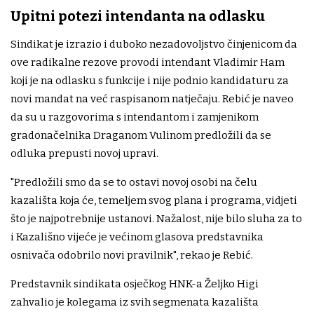
Upitni potezi intendanta na odlasku
Sindikat je izrazio i duboko nezadovoljstvo činjenicom da
ove radikalne rezove provodi intendant Vladimir Ham
koji je na odlasku s funkcije i nije podnio kandidaturu za
novi mandat na već raspisanom natječaju. Rebić je naveo
da su u razgovorima s intendantom i zamjenikom
gradonačelnika Draganom Vulinom predložili da se
odluka prepusti novoj upravi.
"Predložili smo da se to ostavi novoj osobi na čelu
kazališta koja će, temeljem svog plana i programa, vidjeti
što je najpotrebnije ustanovi. Nažalost, nije bilo sluha za to
i Kazališno vijeće je većinom glasova predstavnika
osnivača odobrilo novi pravilnik", rekao je Rebić.
Predstavnik sindikata osječkog HNK-a Željko Higi
zahvalio je kolegama iz svih segmenata kazališta