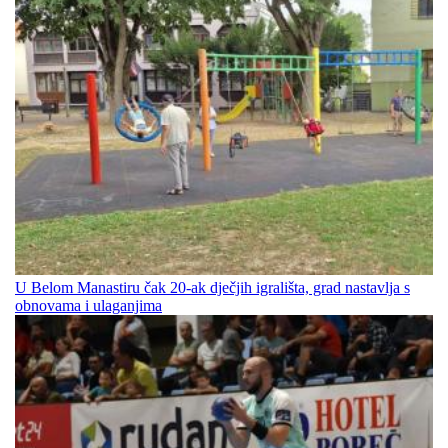
U Belom Manastiru čak 20-ak dječjih igrališta, grad nastavlja s
obnovama i ulaganjima