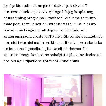
Josić je bio sudionikom panel-diskusije u okviru T
Business Akademije 2026., cjelogodišnjeg besplatnog
edukacijskog programa Hrvatskog Telekoma za mikro i
male poduzetnike koji je u srijedu stigao i u Osijek. Ovo
treće od šest regionalnih događanja održano je u
konferencijskom prostoru IT Parka. Slavonski poduzetnici,
obrtnici i vlasnici malih tvrtki saznali su iz prve ruke kako
umjetna inteligencija, digitalizacija i kibernetička
sigurnost mogu konkretno poboljšati njihovo svakodnevno
poslovanje. Prijavilo se gotovo 200 sudionika.