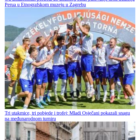
Perua u Etnografskom muzeju u Zagrebu
Tri utakmice, tri pobjede i trofej: Mladi Osječani pokazali snagu
na međunarodnom turniru