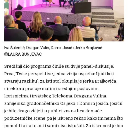
Iva Šulentić, Dragan Vulin, Damir Josić i Jerko Brajković
LAURA BUNJEVAC
Središnji dio programa činile su dvije panel-diskusije.
Prva, "Dvije perspektive, jedna vizija uspjeha: Ljudi koji
stvaraju razliku", za isti stol okupila je Jerka Brajkovića,
direktora prodaje malim i srednjim poslovnim
korisnicima Hrvatskog Telekoma, Dragana Vulina,
zamjenika gradonačelnika Osijeka, i Damira Josića. Josiću
je bilo drago vidjeti u publici znana lica domaće
poduzetničke scene, pa je iskreno rekao kako im nema što
ponuditi a da to oni i sami nisu iskušali. Za iskrenost je bio