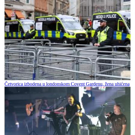
Četvorica izbodena u londonskom Covent Gardenu, žena uhićena