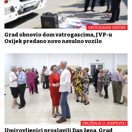
VATROGASNI CENTAR
Grad obnovio dom vatrogascima, JVP-u
Osijek predano novo navalno vozilo
DRUŽENJE U JOSIPOVCU
Umirovljenici proslavili Dan žena, Grad