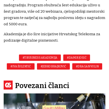
nadogradnju. Program obuhvaća šest edukacija uživo u
šest gradova, više od 20 webinara, cjelogodišnji mentorski
program te natječaj za najbolju poslovnu ideju s nagradom
od 5000 eura.
Akademija je dio šire inicijative Hrvatskog Telekoma za
podizanje digitalne pismenosti.
#T BUSINESS AKADEMIJA
#DAMIR JOSIĆ
#IVA ŠULENTIĆ
#JERKO BRAJKOVIĆ
#DRAGAN VULIN
Povezani članci