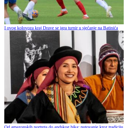
I ovog kolovoza kraj Drave se igra turnir u sjećanje na Batinića
Od amazonskih portreta do andskog bika: putovanje kroz tradiciju