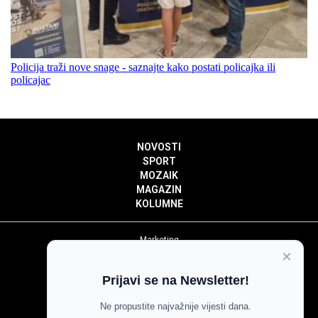
Policija traži nove snage - saznajte kako postati policajka ili
policajac
NOVOSTI
SPORT
MOZAIK
MAGAZIN
KOLUMNE
Marketing
×
Politika privatnosti
Politika kolačića
Prijavi se na Newsletter!
Impressum
Pravila prenošenja sadržaja
Ne propustite najvažnije vijesti dana.
Pravila komentiranja