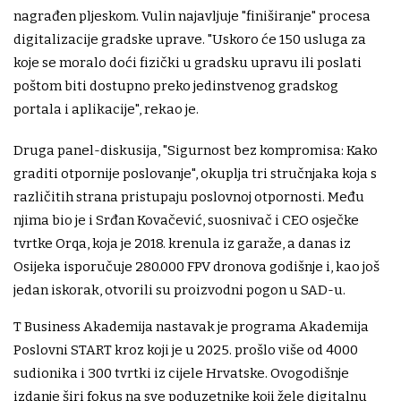
nagrađen pljeskom. Vulin najavljuje "finiširanje" procesa
digitalizacije gradske uprave. "Uskoro će 150 usluga za
koje se moralo doći fizički u gradsku upravu ili poslati
poštom biti dostupno preko jedinstvenog gradskog
portala i aplikacije", rekao je.
Druga panel-diskusija, "Sigurnost bez kompromisa: Kako
graditi otpornije poslovanje", okuplja tri stručnjaka koja s
različitih strana pristupaju poslovnoj otpornosti. Među
njima bio je i Srđan Kovačević, suosnivač i CEO osječke
tvrtke Orqa, koja je 2018. krenula iz garaže, a danas iz
Osijeka isporučuje 280.000 FPV dronova godišnje i, kao još
jedan iskorak, otvorili su proizvodni pogon u SAD-u.
T Business Akademija nastavak je programa Akademija
Poslovni START kroz koji je u 2025. prošlo više od 4000
sudionika i 300 tvrtki iz cijele Hrvatske. Ovogodišnje
izdanje širi fokus na sve poduzetnike koji žele digitalnu