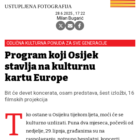
USTUPLJENA FOTOGRAFIJA
28.6.2025., 17:22
Milan Bugarić
ODLIČNA KULTURNA PONUDA ZA SVE GENERACIJE
Program koji Osijek
stavlja na kulturnu
kartu Europe
Bit će devet koncerata, osam predstava, šest izložbi, 16
filmskih projekcija
T
ko ostane u Osijeku tijekom ljeta, moći će se
kulturno uzdizati. Puna dva mjeseca, počevši od
nedjelje, 29. lipnja, građanima su na
raspolaganju, potpuno besplatni, koncerti,