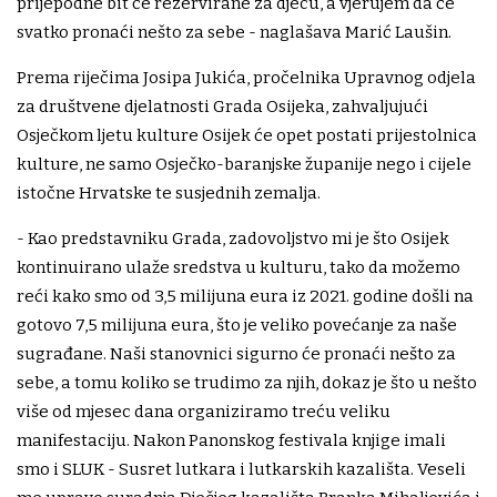
prijepodne bit će rezervirane za djecu, a vjerujem da će
svatko pronaći nešto za sebe - naglašava Marić Laušin.
Prema riječima Josipa Jukića, pročelnika Upravnog odjela
za društvene djelatnosti Grada Osijeka, zahvaljujući
Osječkom ljetu kulture Osijek će opet postati prijestolnica
kulture, ne samo Osječko-baranjske županije nego i cijele
istočne Hrvatske te susjednih zemalja.
- Kao predstavniku Grada, zadovoljstvo mi je što Osijek
kontinuirano ulaže sredstva u kulturu, tako da možemo
reći kako smo od 3,5 milijuna eura iz 2021. godine došli na
gotovo 7,5 milijuna eura, što je veliko povećanje za naše
sugrađane. Naši stanovnici sigurno će pronaći nešto za
sebe, a tomu koliko se trudimo za njih, dokaz je što u nešto
više od mjesec dana organiziramo treću veliku
manifestaciju. Nakon Panonskog festivala knjige imali
smo i SLUK - Susret lutkara i lutkarskih kazališta. Veseli