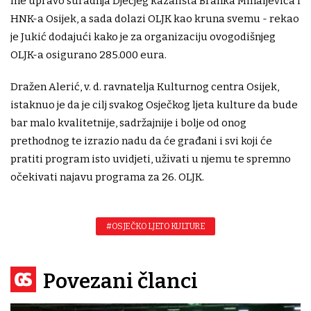
me upravo suradnja Dječjeg kazališta Branka Mihaljevića i
HNK-a Osijek, a sada dolazi OLJK kao kruna svemu - rekao
je Jukić dodajući kako je za organizaciju ovogodišnjeg
OLJK-a osigurano 285.000 eura.
Dražen Alerić, v. d. ravnatelja Kulturnog centra Osijek,
istaknuo je da je cilj svakog Osječkog ljeta kulture da bude
bar malo kvalitetnije, sadržajnije i bolje od onog
prethodnog te izrazio nadu da će građani i svi koji će
pratiti program isto uvidjeti, uživati u njemu te spremno
očekivati najavu programa za 26. OLJK.
#OSJEČKO LJETO KULTURE
Povezani članci