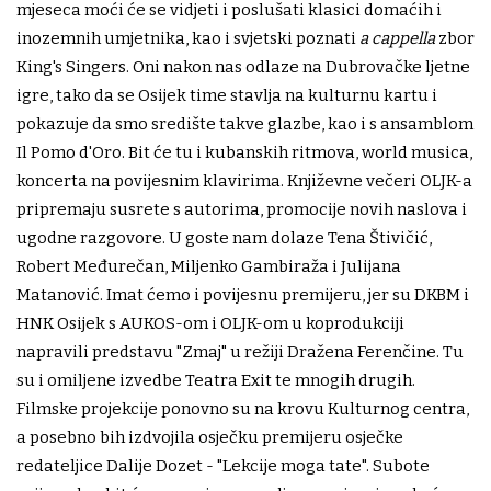
mjeseca moći će se vidjeti i poslušati klasici domaćih i
inozemnih umjetnika, kao i svjetski poznati
a cappella
zbor
King's Singers. Oni nakon nas odlaze na Dubrovačke ljetne
igre, tako da se Osijek time stavlja na kulturnu kartu i
pokazuje da smo središte takve glazbe, kao i s ansamblom
Il Pomo d'Oro. Bit će tu i kubanskih ritmova, world musica,
koncerta na povijesnim klavirima. Književne večeri OLJK-a
pripremaju susrete s autorima, promocije novih naslova i
ugodne razgovore. U goste nam dolaze Tena Štivičić,
Robert Međurečan, Miljenko Gambiraža i Julijana
Matanović. Imat ćemo i povijesnu premijeru, jer su DKBM i
HNK Osijek s AUKOS-om i OLJK-om u koprodukciji
napravili predstavu "Zmaj" u režiji Dražena Ferenčine. Tu
su i omiljene izvedbe Teatra Exit te mnogih drugih.
Filmske projekcije ponovno su na krovu Kulturnog centra,
a posebno bih izdvojila osječku premijeru osječke
redateljice Dalije Dozet - "Lekcije moga tate". Subote