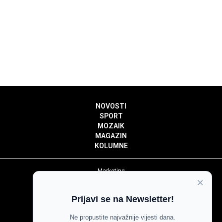
NOVOSTI
SPORT
MOZAIK
MAGAZIN
KOLUMNE
Marketing
×
Politika privatnosti
Politika kolačića
Prijavi se na Newsletter!
Impressum
Pravila prenošenja sadržaja
Ne propustite najvažnije vijesti dana.
Pravila komentiranja