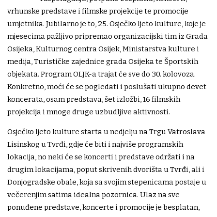
vrhunske predstave i filmske projekcije te promocije
umjetnika. Jubilarno je to, 25. Osječko ljeto kulture, koje je
mjesecima pažljivo pripremao organizacijski tim iz Grada
Osijeka, Kulturnog centra Osijek, Ministarstva kulture i
medija, Turističke zajednice grada Osijeka te Športskih
objekata. Program OLJK-a trajat će sve do 30. kolovoza.
Konkretno, moći će se pogledati i poslušati ukupno devet
koncerata, osam predstava, šet izložbi, 16 filmskih
projekcija i mnoge druge uzbudljive aktivnosti.
Osječko ljeto kulture starta u nedjelju na Trgu Vatroslava
Lisinskog u Tvrđi, gdje će biti i najviše programskih
lokacija, no neki će se koncerti i predstave održati i na
drugim lokacijama, poput skrivenih dvorišta u Tvrđi, ali i
Donjogradske obale, koja sa svojim stepenicama postaje u
večerenjim satima idealna pozornica. Ulaz na sve
ponuđene predstave, koncerte i promocije je besplatan,