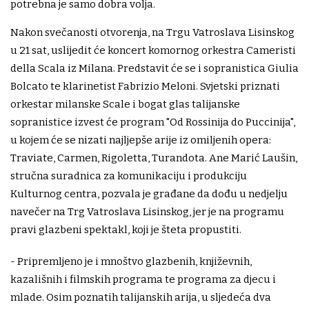
potrebna je samo dobra volja.
Nakon svečanosti otvorenja, na Trgu Vatroslava Lisinskog
u 21 sat, uslijedit će koncert komornog orkestra Cameristi
della Scala iz Milana. Predstavit će se i sopranistica Giulia
Bolcato te klarinetist Fabrizio Meloni. Svjetski priznati
orkestar milanske Scale i bogat glas talijanske
sopranistice izvest će program "Od Rossinija do Puccinija",
u kojem će se nizati najljepše arije iz omiljenih opera:
Traviate, Carmen, Rigoletta, Turandota. Ane Marić Laušin,
stručna suradnica za komunikaciju i produkciju
Kulturnog centra, pozvala je građane da dođu u nedjelju
navečer na Trg Vatroslava Lisinskog, jer je na programu
pravi glazbeni spektakl, koji je šteta propustiti.
- Pripremljeno je i mnoštvo glazbenih, književnih,
kazališnih i filmskih programa te programa za djecu i
mlade. Osim poznatih talijanskih arija, u sljedeća dva