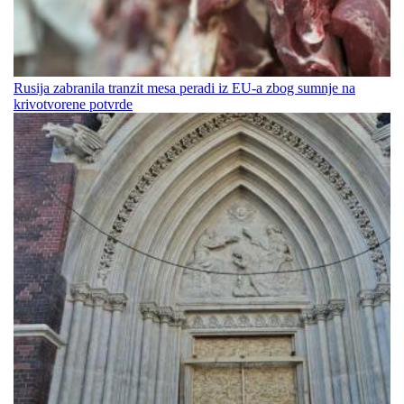
Rusija zabranila tranzit mesa peradi iz EU-a zbog sumnje na
krivotvorene potvrde