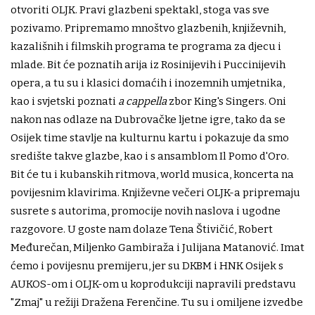
otvoriti OLJK. Pravi glazbeni spektakl, stoga vas sve
pozivamo. Pripremamo mnoštvo glazbenih, književnih,
kazališnih i filmskih programa te programa za djecu i
mlade. Bit će poznatih arija iz Rosinijevih i Puccinijevih
opera, a tu su i klasici domaćih i inozemnih umjetnika,
kao i svjetski poznati
a cappella
zbor King's Singers. Oni
nakon nas odlaze na Dubrovačke ljetne igre, tako da se
Osijek time stavlje na kulturnu kartu i pokazuje da smo
središte takve glazbe, kao i s ansamblom Il Pomo d'Oro.
Bit će tu i kubanskih ritmova, world musica, koncerta na
povijesnim klavirima. Književne večeri OLJK-a pripremaju
susrete s autorima, promocije novih naslova i ugodne
razgovore. U goste nam dolaze Tena Štivičić, Robert
Međurečan, Miljenko Gambiraža i Julijana Matanović. Imat
ćemo i povijesnu premijeru, jer su DKBM i HNK Osijek s
AUKOS-om i OLJK-om u koprodukciji napravili predstavu
"Zmaj" u režiji Dražena Ferenčine. Tu su i omiljene izvedbe