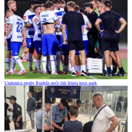
Utakmica protiv Rudeša neće biti šetnja kroz park