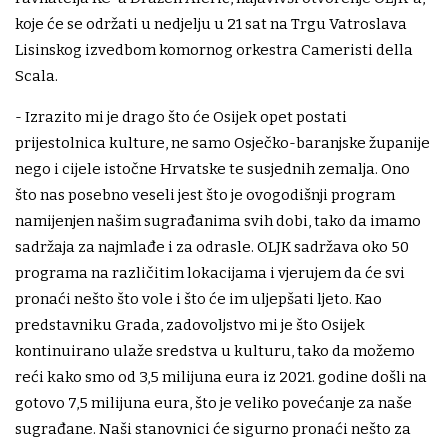
koje će se održati u nedjelju u 21 sat na Trgu Vatroslava
Lisinskog izvedbom komornog orkestra Cameristi della
Scala.
- Izrazito mi je drago što će Osijek opet postati
prijestolnica kulture, ne samo Osječko-baranjske županije
nego i cijele istočne Hrvatske te susjednih zemalja. Ono
što nas posebno veseli jest što je ovogodišnji program
namijenjen našim sugrađanima svih dobi, tako da imamo
sadržaja za najmlađe i za odrasle. OLJK sadržava oko 50
programa na različitim lokacijama i vjerujem da će svi
pronaći nešto što vole i što će im uljepšati ljeto. Kao
predstavniku Grada, zadovoljstvo mi je što Osijek
kontinuirano ulaže sredstva u kulturu, tako da možemo
reći kako smo od 3,5 milijuna eura iz 2021. godine došli na
gotovo 7,5 milijuna eura, što je veliko povećanje za naše
sugrađane. Naši stanovnici će sigurno pronaći nešto za