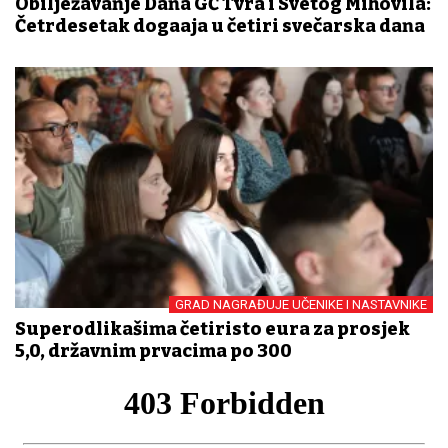
Obilježavanje Dana GČ Tvrđa i Svetog Mihovila:
Četrdesetak događaja u četiri svečarska dana
GRAD NAGRAĐUJE UČENIKE I NASTAVNIKE
Superodlikašima četiristo eura za prosjek
5,0, državnim prvacima po 300