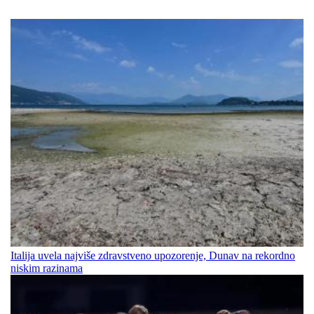
Italija uvela najviše zdravstveno upozorenje, Dunav na rekordno
niskim razinama