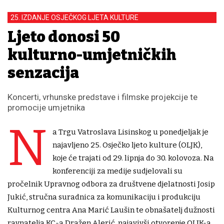
25. IZDANJE OSJEČKOG LJETA KULTURE
Ljeto donosi 50
kulturno-umjetničkih
senzacija
Koncerti, vrhunske predstave i filmske projekcije te
promocije umjetnika
N
a Trgu Vatroslava Lisinskog u ponedjeljak je
najavljeno 25. Osječko ljeto kulture (OLJK),
koje će trajati od 29. lipnja do 30. kolovoza. Na
konferenciji za medije sudjelovali su
pročelnik Upravnog odbora za društvene djelatnosti Josip
Jukić, stručna suradnica za komunikaciju i produkciju
Kulturnog centra Ana Marić Laušin te obnašatelj dužnosti
ravnatelja KC-a Dražen Alerić, najavivši otvorenje OLJK-a,