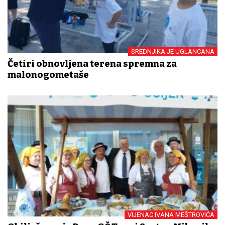
SREDNJIKA JE UGLANCANA
Četiri obnovljena terena spremna za
malonogometaše
VIJENAC IVANA MEŠTROVIĆA