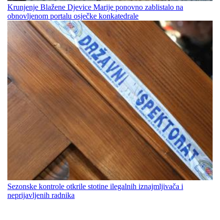
Krunjenje Blažene Djevice Marije ponovno zablistalo na
obnovljenom portalu osječke konkatedrale
Sezonske kontrole otkrile stotine ilegalnih iznajmljivača i
neprijavljenih radnika