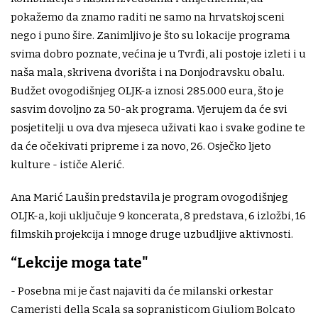
pokažemo da znamo raditi ne samo na hrvatskoj sceni
nego i puno šire. Zanimljivo je što su lokacije programa
svima dobro poznate, većina je u Tvrđi, ali postoje izleti i u
naša mala, skrivena dvorišta i na Donjodravsku obalu.
Budžet ovogodišnjeg OLJK-a iznosi 285.000 eura, što je
sasvim dovoljno za 50-ak programa. Vjerujem da će svi
posjetitelji u ova dva mjeseca uživati kao i svake godine te
da će očekivati pripreme i za novo, 26. Osječko ljeto
kulture - ističe Alerić.
Ana Marić Laušin predstavila je program ovogodišnjeg
OLJK-a, koji uključuje 9 koncerata, 8 predstava, 6 izložbi, 16
filmskih projekcija i mnoge druge uzbudljive aktivnosti.
“Lekcije moga tate"
- Posebna mi je čast najaviti da će milanski orkestar
Cameristi della Scala sa sopranisticom Giuliom Bolcato