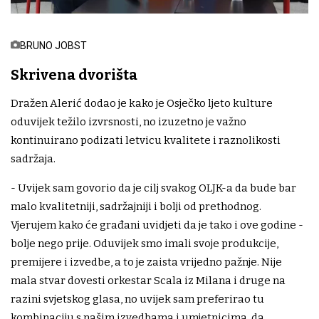
BRUNO JOBST
Skrivena dvorišta
Dražen Alerić dodao je kako je Osječko ljeto kulture
oduvijek težilo izvrsnosti, no izuzetno je važno
kontinuirano podizati letvicu kvalitete i raznolikosti
sadržaja.
- Uvijek sam govorio da je cilj svakog OLJK-a da bude bar
malo kvalitetniji, sadržajniji i bolji od prethodnog.
Vjerujem kako će građani uvidjeti da je tako i ove godine -
bolje nego prije. Oduvijek smo imali svoje produkcije,
premijere i izvedbe, a to je zaista vrijedno pažnje. Nije
mala stvar dovesti orkestar Scala iz Milana i druge na
razini svjetskog glasa, no uvijek sam preferirao tu
kombinaciju s našim izvedbama i umjetnicima, da