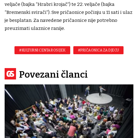
veljače (bajka “Hrabri krojač”) te 22. veljače (bajka
“Bremenski svirači”). Sve pričaonice počinju u 11 sati i ulaz
je besplatan. Za navedene pričaonice nije potrebno
preuzimati ulaznice ranije.
#KULTURNI CENTAR OSIJEK
#PRIČAONICA ZA DJECU
Povezani članci