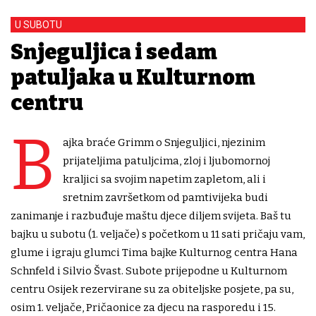
U SUBOTU
Snjeguljica i sedam
patuljaka u Kulturnom
centru
B
ajka braće Grimm o Snjeguljici, njezinim
prijateljima patuljcima, zloj i ljubomornoj
kraljici sa svojim napetim zapletom, ali i
sretnim završetkom od pamtivijeka budi
zanimanje i razbuđuje maštu djece diljem svijeta. Baš tu
bajku u subotu (1. veljače) s početkom u 11 sati pričaju vam,
glume i igraju glumci Tima bajke Kulturnog centra Hana
Schӧnfeld i Silvio Švast. Subote prijepodne u Kulturnom
centru Osijek rezervirane su za obiteljske posjete, pa su,
osim 1. veljače, Pričaonice za djecu na rasporedu i 15.