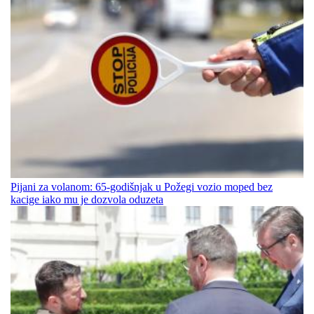
Pijani za volanom: 65-godišnjak u Požegi vozio moped bez
kacige iako mu je dozvola oduzeta