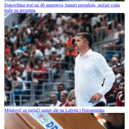
Đakovština gori na 40 stupnjeva, bunari presušuju, stočari vodu
traže na izvorima
Mijatović uz najjači sastav ide na Latviju i Nizozemsku