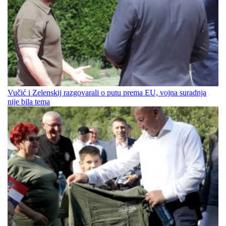
Vučić i Zelenskij razgovarali o putu prema EU, vojna suradnja
nije bila tema