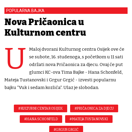
POPULARNA BAJKA
Nova Pričaonica u
Kulturnom centru
U
Maloj dvorani Kulturnog centra Osijek ove će
se subote, 16. studenoga, s početkom u 11 sati
održati nova Pričaonica za djecu. Ovaj će put
glumci KC-ova Tima Bajke - Hana Schonfeld,
Mateja Tustanovski i Grgur Grgić - izvesti popularnu
bajku “Vuk i sedam kozlića”. Ulaz je slobodan.
#KULTURNI CENTAR OSIJEK
#PRIČAONICA ZA DJECU
#HANA SCHONFELD
#MATEJA TUSTANOVSKI
#GRGUR GRGIĆ