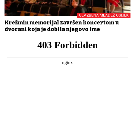
GLAZBENA MLADEŽ OSIJEK
Krežmin memorijal završen koncertom u
dvorani koja je dobila njegovo ime