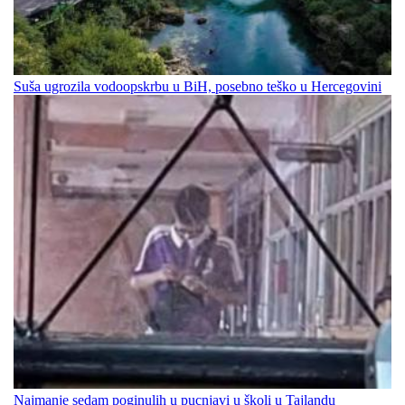
Suša ugrozila vodoopskrbu u BiH, posebno teško u Hercegovini
Najmanje sedam poginulih u pucnjavi u školi u Tajlandu