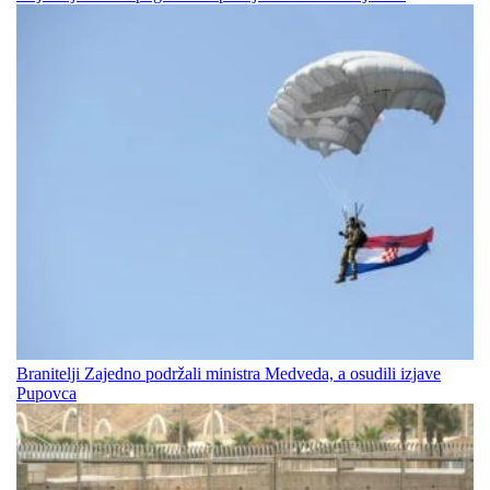
Branitelji Zajedno podržali ministra Medveda, a osudili izjave
Pupovca