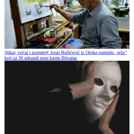
Slikar, voćar i izumitelj: Josip Božićević iz Otoka osmislio „ježa“
koji za 30 sekundi puni kantu šljivama