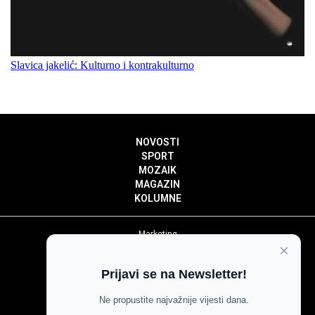
Slavica jakelić: Kulturno i kontrakulturno
NOVOSTI
SPORT
MOZAIK
MAGAZIN
KOLUMNE
Marketing
×
Politika privatnosti
Politika kolačića
Prijavi se na Newsletter!
Impressum
Pravila prenošenja sadržaja
Ne propustite najvažnije vijesti dana.
Pravila komentiranja