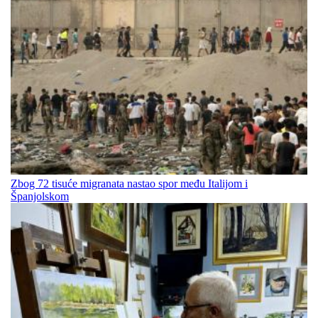
Zbog 72 tisuće migranata nastao spor među Italijom i
Španjolskom