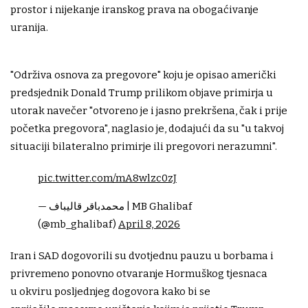
prostor i nijekanje iranskog prava na obogaćivanje
uranija.
"Održiva osnova za pregovore" koju je opisao američki
predsjednik Donald Trump prilikom objave primirja u
utorak navečer "otvoreno je i jasno prekršena, čak i prije
početka pregovora", naglasio je, dodajući da su "u takvoj
situaciji bilateralno primirje ili pregovori nerazumni".
pic.twitter.com/mA8wlzc0zJ
— محمدباقر قالیباف | MB Ghalibaf
(@mb_ghalibaf)
April 8, 2026
Iran i SAD dogovorili su dvotjednu pauzu u borbama i
privremeno ponovno otvaranje Hormuškog tjesnaca
u okviru posljednjeg dogovora kako bi se