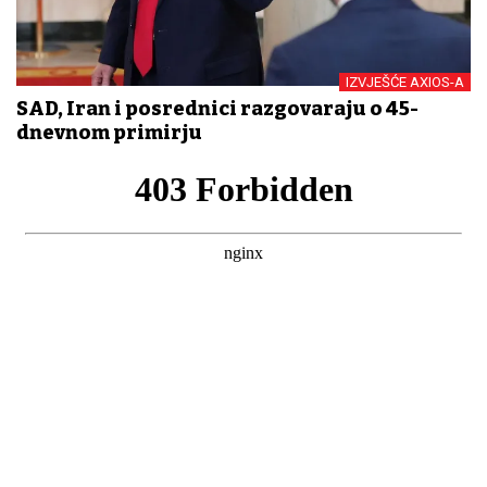
IZVJEŠĆE AXIOS-A
SAD, Iran i posrednici razgovaraju o 45-
dnevnom primirju