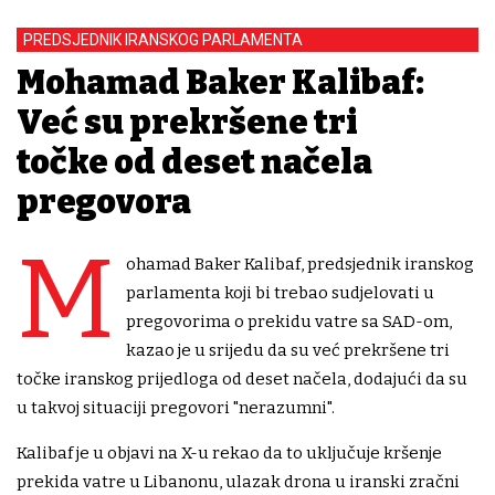
PREDSJEDNIK IRANSKOG PARLAMENTA
Mohamad Baker Kalibaf:
Već su prekršene tri
točke od deset načela
pregovora
M
ohamad Baker Kalibaf, ⁠predsjednik iranskog
parlamenta koji bi trebao sudjelovati u
pregovorima o prekidu vatre sa SAD-om,
kazao je u srijedu da su već prekršene tri
točke iranskog prijedloga od deset načela, dodajući da su
u takvoj situaciji pregovori "nerazumni".
Kalibaf je u objavi na X-u rekao da to uključuje kršenje
prekida vatre u Libanonu, ulazak drona u iranski zračni