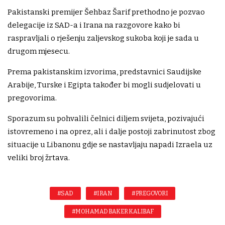
Pakistanski premijer Šehbaz Šarif prethodno je pozvao
delegacije iz SAD-a i Irana na razgovore kako bi
raspravljali o rješenju zaljevskog sukoba koji je sada u
drugom mjesecu.
Prema pakistanskim izvorima, predstavnici Saudijske
Arabije, Turske i Egipta također bi mogli sudjelovati u
pregovorima.
Sporazum su pohvalili čelnici diljem svijeta, pozivajući
istovremeno i na oprez, ali i dalje postoji zabrinutost zbog
situacije u Libanonu gdje se nastavljaju napadi Izraela uz
veliki broj žrtava.
#SAD
#IRAN
#PREGOVORI
#MOHAMAD BAKER KALIBAF