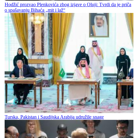
Hodžić prozvao Plenkovića zbog izjave o Oluji: Tvrdi da je priča
o spašavanju Bihaća „mit i laž“
Turska, Pakistan i Saudijska Arabija udružile snage