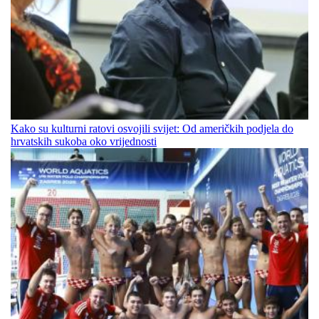
Kako su kulturni ratovi osvojili svijet: Od američkih podjela do
hrvatskih sukoba oko vrijednosti