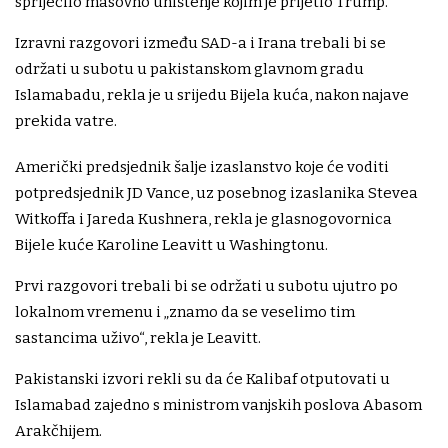
spriječilo masovno uništenje kojim je prijetio Trump.
Izravni razgovori između SAD-a i Irana trebali bi se
održati u subotu u pakistanskom glavnom gradu
Islamabadu, rekla je u srijedu Bijela kuća, nakon najave
prekida vatre.
Američki predsjednik šalje izaslanstvo koje će voditi
potpredsjednik JD Vance, uz posebnog izaslanika Stevea
Witkoffa i Jareda Kushnera, rekla je glasnogovornica
Bijele kuće Karoline Leavitt u Washingtonu.
Prvi razgovori trebali bi se održati u subotu ujutro po
lokalnom vremenu i „znamo da se veselimo tim
sastancima uživo“, rekla je Leavitt.
Pakistanski izvori rekli su da će Kalibaf otputovati u
Islamabad zajedno s ministrom vanjskih poslova Abasom
Arakčhijem.