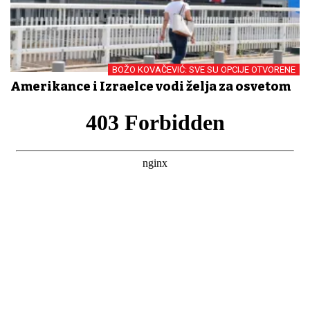
BOŽO KOVAČEVIĆ: SVE SU OPCIJE OTVORENE
Amerikance i Izraelce ​vodi želja za osvetom