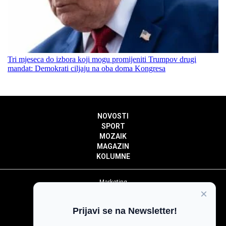
Tri mjeseca do izbora koji mogu promijeniti Trumpov drugi
mandat: Demokrati ciljaju na oba doma Kongresa
NOVOSTI
SPORT
MOZAIK
MAGAZIN
KOLUMNE
Marketing
×
Politika privatnosti
Politika kolačića
Prijavi se na Newsletter!
Impressum
Pravila prenošenja sadržaja