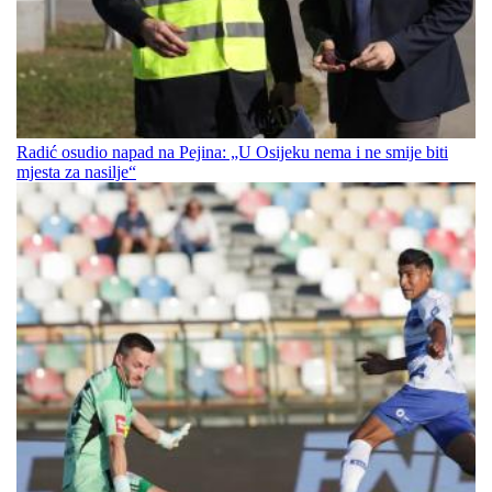
Radić osudio napad na Pejina: „U Osijeku nema i ne smije biti
mjesta za nasilje“