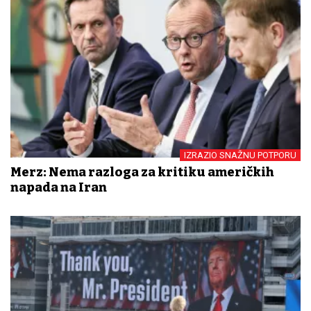
IZRAZIO SNAŽNU POTPORU
Merz: Nema razloga za kritiku američkih
napada na Iran