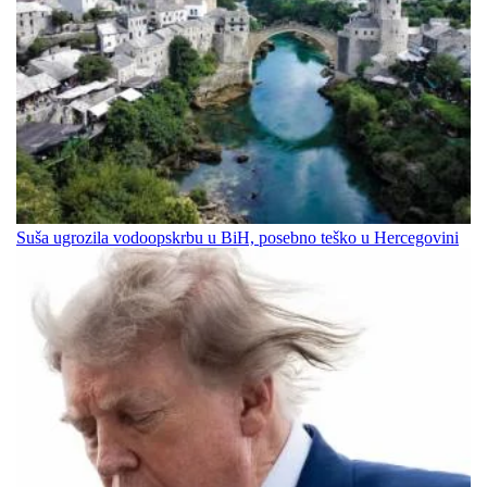
Suša ugrozila vodoopskrbu u BiH, posebno teško u Hercegovini