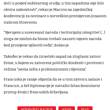
doći u posjed nuklearnog oružja, u tim napadima nije bilo
okvira zakonitosti", rekao je Macron na zajedničkoj
konferenciji za novinare s norveškim premijerom Jonasom
Gahrom Stoereom.
"Vjerujem u suverenost naroda i teritorijalni integritet (...)
stoga ne mislim da bismo trebali zauzeti mjesto naroda
kod promjene njihovih vođa", dodao je.
Također je rekao da izraelski napad na zloglasni zatvor
Evine, u kojem su zatvoreni politički disidenti i protivnici
režima "nema ništa s proklamiranim ciljevima".
Francuska je ranije objavila da se u tom zatvoru nalaze i
Francuzi, a šef diplomacije je zatražio hitan konzularni
pristup dvojici francuskih državljana.
#EMMANUEL MACRON
#IRAN
#SAD