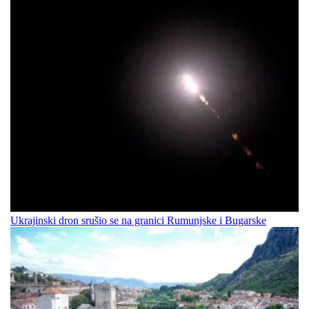
Ukrajinski dron srušio se na granici Rumunjske i Bugarske