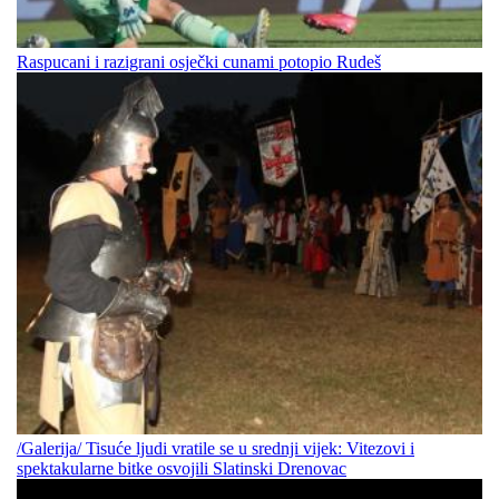
Raspucani i razigrani osječki cunami potopio Rudeš
/Galerija/ Tisuće ljudi vratile se u srednji vijek: Vitezovi i
spektakularne bitke osvojili Slatinski Drenovac