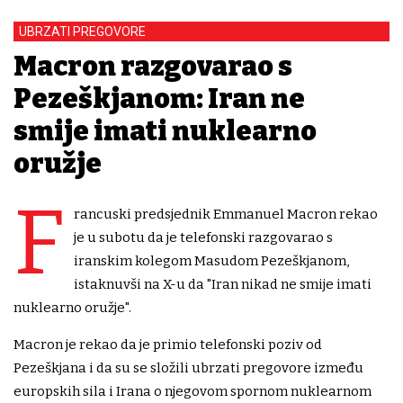
UBRZATI PREGOVORE
Macron razgovarao s
Pezeškjanom: Iran ne
smije imati nuklearno
oružje
F
rancuski predsjednik Emmanuel Macron rekao
je u subotu da je telefonski razgovarao s
iranskim kolegom Masudom Pezeškjanom,
istaknuvši na X-u da "Iran nikad ne smije imati
nuklearno oružje".
Macron je rekao da je primio telefonski poziv od
Pezeškjana i da su se složili ubrzati pregovore između
europskih sila i Irana o njegovom spornom nuklearnom