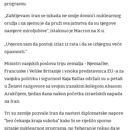
programu.
„Zahtijevam: Iran se nikada ne smije domoći nuklearnog
oružja i na njemu je da pruži sva jamstva da su njegove
namjere miroljubive“, istaknuo je Macron na X-u.
„Uvjeren sam da postoji izlaz iz rata i da se izbjegnu veće
opasnosti.“
Ministri vanjskih poslova triju zemalja - Njemačke,
Francuske i Velike Britanije i visoka predstavnica EU-a za
vanjsku politiku i sigurnost Kaja Kallas održali su u petak
u Ženevi razgovore sa svojim iranskim kolegom Abasom
Arakčijem, tjedan dana nakon početka izraelskih napada
na Iran.
Tri su zemlje pozvale Iran da nastavi diplomatske napore
"bez čekanja kraja sukoba" kako bi se riješilo sporno
pitanje nuklearnog programa, no Teheran je rekao da je