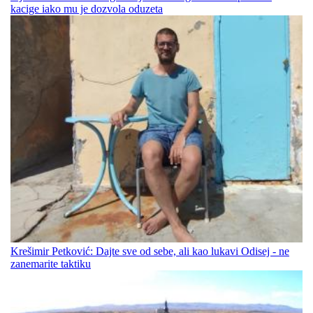
kacige iako mu je dozvola oduzeta
Krešimir Petković: Dajte sve od sebe, ali kao lukavi Odisej - ne
zanemarite taktiku