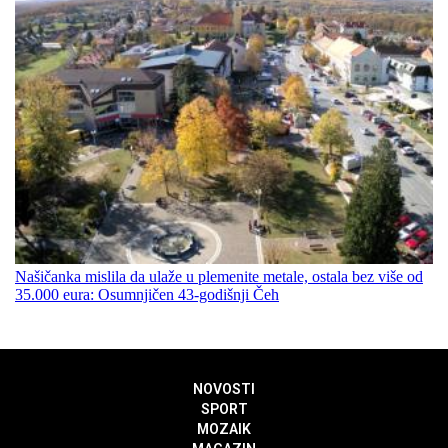
Našičanka mislila da ulaže u plemenite metale, ostala bez više od
35.000 eura: Osumnjičen 43-godišnji Čeh
NOVOSTI
SPORT
MOZAIK