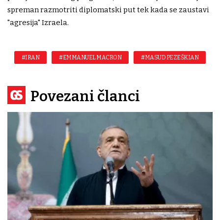
spreman razmotriti diplomatski put tek kada se zaustavi
"agresija" Izraela.
#IRAN
#EMMANUEL MACRON
#MASUD PEZEŠKIAN
Povezani članci