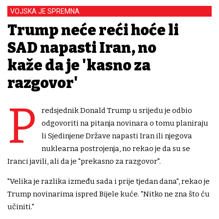
VOJSKA JE SPREMNA
Trump neće reći hoće li
SAD napasti Iran, no
kaže da je 'kasno za
razgovor'
P
redsjednik Donald Trump u srijedu je odbio
odgovoriti na pitanja novinara o tomu planiraju
li Sjedinjene Države napasti Iran ili njegova
nuklearna postrojenja, no rekao je da su se
Iranci javili, ali da je "prekasno za razgovor".
"Velika je razlika između sada i prije tjedan dana", rekao je
Trump novinarima ispred Bijele kuće. "Nitko ne zna što ću
učiniti."