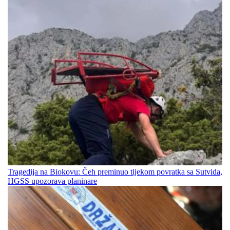
Tragedija na Biokovu: Čeh preminuo tijekom povratka sa Sutvida,
HGSS upozorava planinare