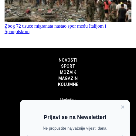
Zbog 72 tisuće migranata nastao spor među Italijom i
Španjolskom
NOVOSTI
SPORT
MOZAIK
MAGAZIN
KOLUMNE
Marketing
×
Politika privatnosti
Politika kolačića
Prijavi se na Newsletter!
Impressum
Pravila prenošenja sadržaja
Ne propustite najvažnije vijesti dana.
Pravila komentiranja