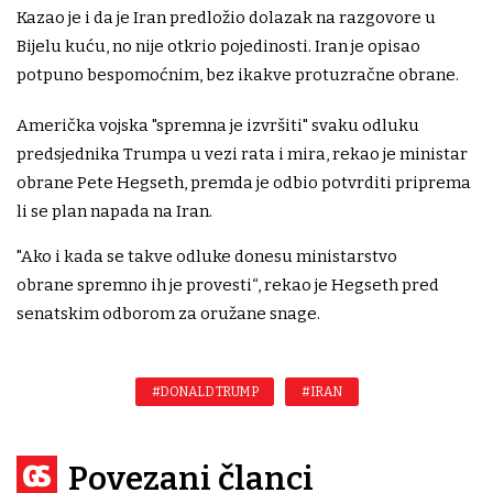
Kazao je i da je Iran predložio dolazak na razgovore u
Bijelu kuću, no nije otkrio pojedinosti. Iran je opisao
potpuno bespomoćnim, bez ikakve protuzračne obrane.
Američka vojska "spremna je izvršiti" svaku odluku
predsjednika Trumpa u vezi rata i mira, rekao je ministar
obrane Pete Hegseth, premda je odbio potvrditi priprema
li se plan napada na Iran.
"Ako i kada se takve odluke donesu ministarstvo
obrane spremno ih je provesti“, rekao je Hegseth pred
senatskim odborom za oružane snage.
#DONALD TRUMP
#IRAN
Povezani članci