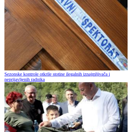
Sezonske kontrole otkrile stotine ilegalnih iznajmljivača i
neprijavljenih radnika