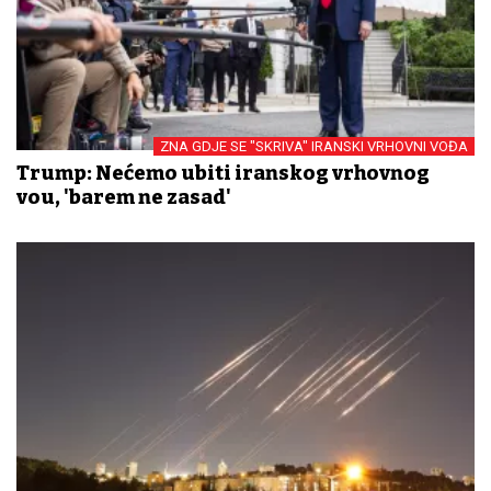
ZNA GDJE SE "SKRIVA" IRANSKI VRHOVNI VOĐA
Trump: Nećemo ubiti iranskog vrhovnog
vođu, 'barem ne zasad'