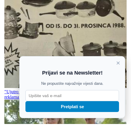
×
Prijavi se na Newsletter!
Ne propustite najvažnije vijesti dana.
"Ujutro za dobar dan, uvečer za dobar san“: Sjećate li se kultnih
reklama iz 80-ih?
Pretplati se