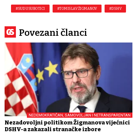
#SUD U SUBOTICI
#TOMISLAV ŽIGMANOV
#DSHV
Povezani članci
NEDEMOKRATIČAN, SAMOVOLJAN I NETRANSPARENTAN
Nezadovoljni politikom Žigmanova vijećnici
DSHV-a zakazali stranačke izbore