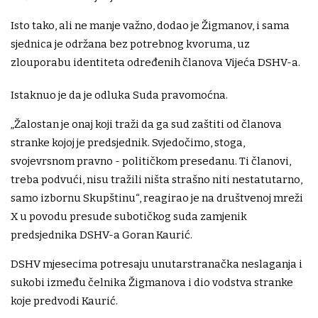
Isto tako, ali ne manje važno, dodao je Žigmanov, i sama
sjednica je održana bez potrebnog kvoruma, uz
zlouporabu identiteta određenih članova Vijeća DSHV-a.
Istaknuo je da je odluka Suda pravomoćna.
„Žalostan je onaj koji traži da ga sud zaštiti od članova
stranke kojoj je predsjednik. Svjedočimo, stoga,
svojevrsnom pravno - političkom presedanu. Ti članovi,
treba podvući, nisu tražili ništa strašno niti nestatutarno,
samo izbornu Skupštinu“, reagirao je na društvenoj mreži
X u povodu presude subotičkog suda zamjenik
predsjednika DSHV-a Goran Kaurić.
DSHV mjesecima potresaju unutarstranačka neslaganja i
sukobi između čelnika Žigmanova i dio vodstva stranke
koje predvodi Kaurić.