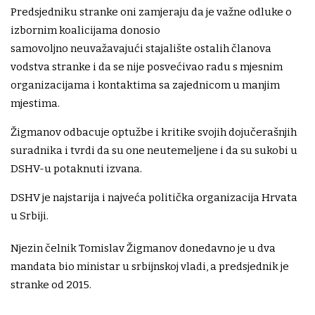
Predsjedniku stranke oni zamjeraju da je važne odluke o
izbornim koalicijama donosio
samovoljno neuvažavajući stajalište ostalih članova
vodstva stranke i da se nije posvećivao radu s mjesnim
organizacijama i kontaktima sa zajednicom u manjim
mjestima.
Žigmanov odbacuje optužbe i kritike svojih dojučerašnjih
suradnika i tvrdi da su one neutemeljene i da su sukobi u
DSHV-u potaknuti izvana.
DSHV je najstarija i najveća politička organizacija Hrvata
u Srbiji.
Njezin čelnik Tomislav Žigmanov donedavno je u dva
mandata bio ministar u srbijnskoj vladi, a predsjednik je
stranke od 2015.