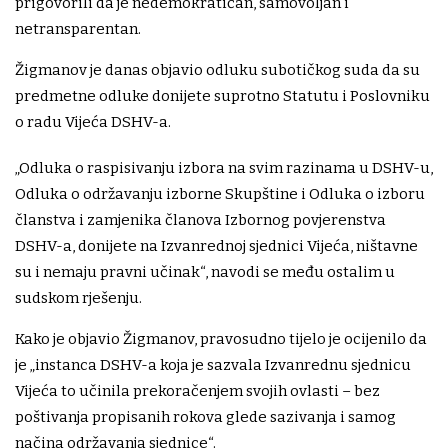
prigovorili da je nedemokratičan, samovoljan i
netransparentan.
Žigmanov je danas objavio odluku subotičkog suda da su
predmetne odluke donijete suprotno Statutu i Poslovniku
o radu Vijeća DSHV-a.
„Odluka o raspisivanju izbora na svim razinama u DSHV-u,
Odluka o održavanju izborne Skupštine i Odluka o izboru
članstva i zamjenika članova Izbornog povjerenstva
DSHV-a, donijete na Izvanrednoj sjednici Vijeća, ništavne
su i nemaju pravni učinak“, navodi se među ostalim u
sudskom rješenju.
Kako je objavio Žigmanov, pravosudno tijelo je ocijenilo da
je „instanca DSHV-a koja je sazvala Izvanrednu sjednicu
Vijeća to učinila prekoračenjem svojih ovlasti – bez
poštivanja propisanih rokova glede sazivanja i samog
načina održavanja sjednice“.