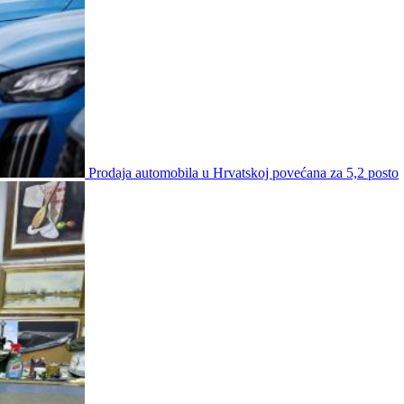
Prodaja automobila u Hrvatskoj povećana za 5,2 posto