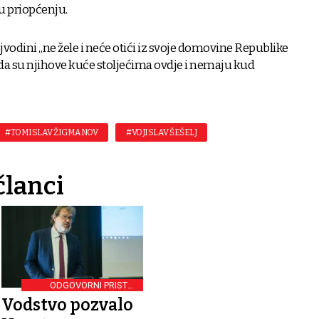
vu priopćenju.
vodini „ne žele i neće otići iz svoje domovine Republike
i“, da su njihove kuće stoljećima ovdje i nemaju kud
#TOMISLAV ŽIGMANOV
#VOJISLAV ŠEŠELJ
članci
ODGOVORNI PRISTUP
DEMOKRACIJI
Vodstvo pozvalo