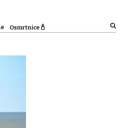
ne
Osmrtnice