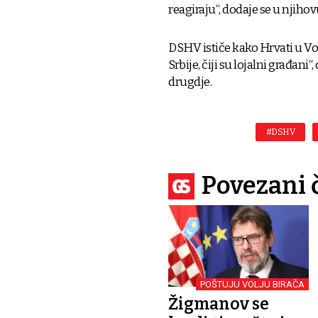
reagiraju“, dodaje se u njiho
DSHV ističe kako Hrvati u Voj
Srbije, čiji su lojalni građan
drugdje.
#DSHV
Povezani 
POŠTUJU VOLJU BIRAČA
Žigmanov se