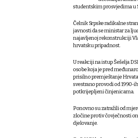
studentskim prosvjedima u Sr
Čelnik Srpske radikalne stran
javnosti da se ministar za l
najavljenoj rekonstrukciji V
hrvatsku pripadnost.
U reakciji na istup Šešelja D
osobe koja je pred međunar
prisilno premještanje Hrvata 
svestrano provodi od 1990-ih“,
potkrijepljeni činjenicama.
Ponovno su zatražili od mj
zločine protiv čovječnosti on
djelovanje.