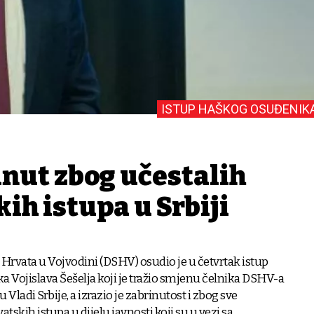
ISTUP HAŠKOG OSUĐENIK
nut zbog učestalih
ih istupa u Srbiji
Hrvata u Vojvodini (DSHV) osudio je u četvrtak istup
 Vojislava Šešelja koji je tražio smjenu čelnika DSHV-a
 Vladi Srbije, a izrazio je zabrinutost i zbog sve
atskih istupa u dijelu javnosti koji su u vezi sa