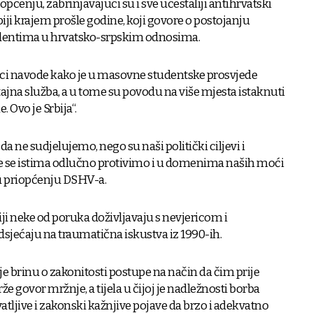
općenju, zabrinjavajući su i sve učestaliji antihrvatski
rbiji krajem prošle godine, koji govore o postojanju
identima u hrvatsko-srpskim odnosima.
ici navode kako je u masovne studentske prosvjede
jna služba, a u tome su povodu na više mjesta istaknuti
 Ovo je Srbija“.
 ne sudjelujemo, nego su naši politički ciljevi i
te se istima odlučno protivimo i u domenima naših moći
 u priopćenju DSHV-a.
biji neke od poruka doživljavaju s nevjericom i
sjećaju na traumatična iskustva iz 1990-ih.
e brinu o zakonitosti postupe na način da čim prije
e govor mržnje, a tijela u čijoj je nadležnosti borba
tljive i zakonski kažnjive pojave da brzo i adekvatno