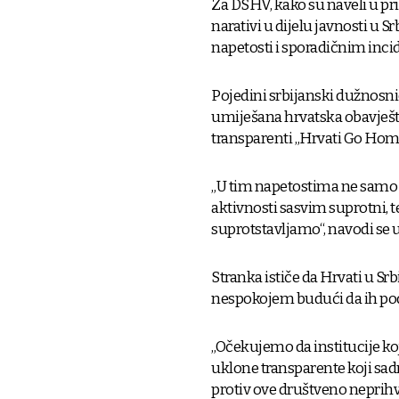
Za DSHV, kako su naveli u pri
narativi u dijelu javnosti u S
napetosti i sporadičnim inc
Pojedini srbijanski dužnosn
umiješana hrvatska obavješta
transparenti „Hrvati Go Home.
„U tim napetostima ne samo da
aktivnosti sasvim suprotni, 
suprotstavljamo“, navodi se
Stranka ističe da Hrvati u Sr
nespokojem budući da ih pod
„Očekujemo da institucije koj
uklone transparente koji sadrž
protiv ove društveno neprihva