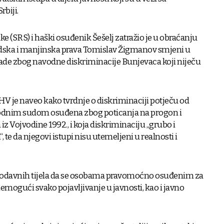
biji.
ke (SRS) i haški osuđenik Šešelj zatražio je u obraćanju
judska i manjinska prava Tomislav Žigmanov smjeni u
lade zbog navodne diskriminacije Bunjevaca koji niječu
SHV je naveo kako tvrdnje o diskriminaciji potječu od
odnim sudom osuđena zbog poticanja na progon i
iz Vojvodine 1992., i koja diskriminaciju „grubo i
 te da njegovi istupi nisu utemeljeni u realnosti i
erodavnih tijela da se osobama pravomoćno osuđenim za
emogući svako pojavljivanje u javnosti, kao i javno