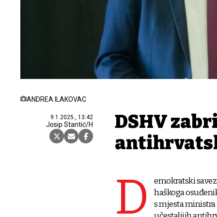
ANDREA ILAKOVAC
DSHV zabri
9.1.2025., 13:42
Josip Stantić/H
antihrvatsk
D
emokratski savez 
haškoga osuđenika
s mjesta ministra u
učestalijih antihrv