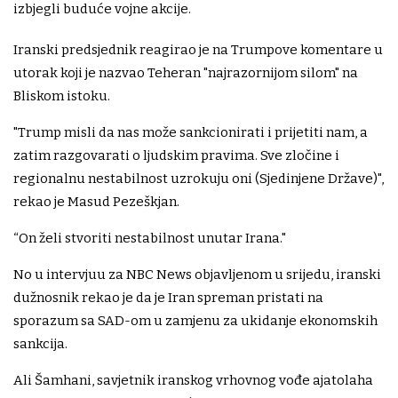
izbjegli buduće vojne akcije.
Iranski predsjednik reagirao je na Trumpove komentare u
utorak koji je nazvao Teheran "najrazornijom silom" na
Bliskom istoku.
"Trump misli da nas može sankcionirati i prijetiti nam, a
zatim razgovarati o ljudskim pravima. Sve zločine i
regionalnu nestabilnost uzrokuju oni (Sjedinjene Države)",
rekao je Masud Pezeškjan.
“On želi stvoriti nestabilnost unutar Irana."
No u intervjuu za NBC News objavljenom u srijedu, iranski
dužnosnik rekao je da je Iran spreman pristati na
sporazum sa SAD-om u zamjenu za ukidanje ekonomskih
sankcija.
Ali Šamhani, savjetnik iranskog vrhovnog vođe ajatolaha