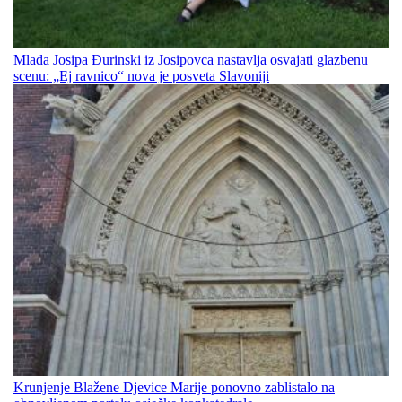
Mlada Josipa Đurinski iz Josipovca nastavlja osvajati glazbenu
scenu: „Ej ravnico“ nova je posveta Slavoniji
Krunjenje Blažene Djevice Marije ponovno zablistalo na