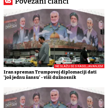
Povezani članci
NE SLAŽU SE S RASELJAVANJEM
Iran spreman Trumpovoj diplomaciji dati
'još jednu šansu' - viši dužnosnik