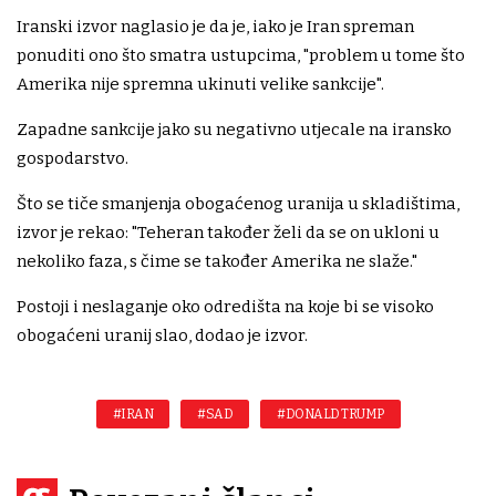
Iranski izvor naglasio je da je, iako je Iran spreman
ponuditi ono što smatra ustupcima, "problem u tome što
Amerika nije spremna ukinuti velike sankcije".
Zapadne sankcije jako su negativno utjecale na iransko
gospodarstvo.
Što se tiče smanjenja obogaćenog uranija u skladištima,
izvor je rekao: "Teheran također želi da se on ukloni u
nekoliko faza, s čime se također Amerika ne slaže."
Postoji i neslaganje oko odredišta na koje bi se visoko
obogaćeni uranij slao, dodao je izvor.
#IRAN
#SAD
#DONALD TRUMP