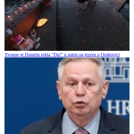
Yvonne je Danielu rekla “Da!” u suton na jezeru u Orahovici