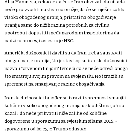
Alija Hamneija, rekao je da će se Iran obvezati da nikada
neće proizvoditi nuklearno oružje, da će se riješiti zaliha
visoko obogaćenog uranija, pristati na obogaćivanje
uranija samo do nižih razina potrebnih za civilnu
upotrebu i dopustiti međunarodnim inspektorima da
nadziru proces, izvijestio je NBC.
Američki dužnosnici izjavili su da Iran treba zaustaviti
obogaćivanje uranija, što je stav koji su iranski dužnosnici
nazvali "crvenom linijom" tvrdeći da se neće odreći onoga
što smatraju svojim pravom na svojem tlu. No izrazili su
spremnost na smanjivanje razine obogaćivanja.
Iranski dužnosnici također su izrazili spremnost smanjiti
količinu visoko obogaćenog uranija u skladištima, ali su
kazali da neće prihvatiti niže zalihe od količine
dogovorene u sporazumu sa svjetskim silama 2015. -
sporazumu od kojeg je Trump odustao.