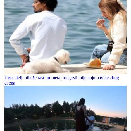
Ugostitelji bilježe rast prometa, no gosti mijenjaju navike zbog
cijena