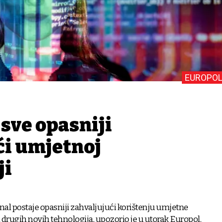
EUROPOL
sve opasniji
ći umjetnoj
ji
nal postaje opasniji zahvaljujući korištenju umjetne
 i drugih novih tehnologija, upozorio je u utorak Europol.