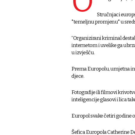
O
Stručnjaci europ
"temeljnu promjenu" u sreds
“Organizirani kriminal destabil
internetom i uvelike ga ubrza
u izvješću.
Prema Europolu, umjetna inte
djece.
Fotografije ili filmovi krivo
inteligencije glasovi i lica t
Europol svake četiri godine 
Šefica Europola Catherine De