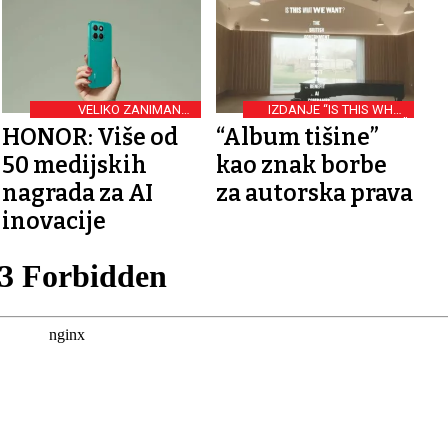
VELIKO ZANIMANJE
IZDANJE “IS THIS WHAT
STRUKE
WE WANT”
HONOR: Više od
“Album tišine”
50 medijskih
kao znak borbe
nagrada za AI
za autorska prava
inovacije