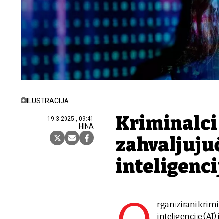
ILUSTRACIJA
Kriminalci 
19.3.2025., 09:41
HINA
zahvaljuju
inteligenci
rganizirani krimi
inteligencije (AI)