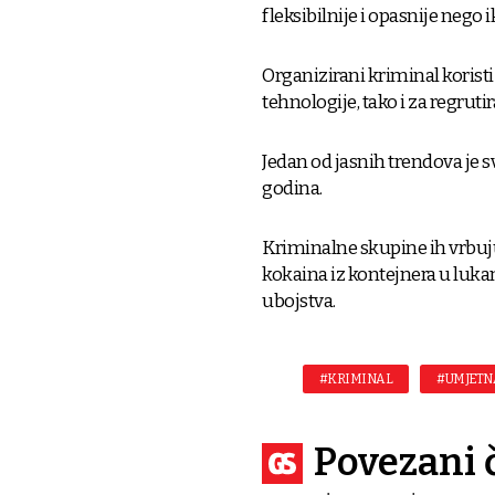
fleksibilnije i opasnije nego i
Organizirani kriminal koristi
tehnologije, tako i za regrutir
Jedan od jasnih trendova je s
godina.
Kriminalne skupine ih vrbuj
kokaina iz kontejnera u lukam
ubojstva.
#KRIMINAL
#UMJETN
Povezani 