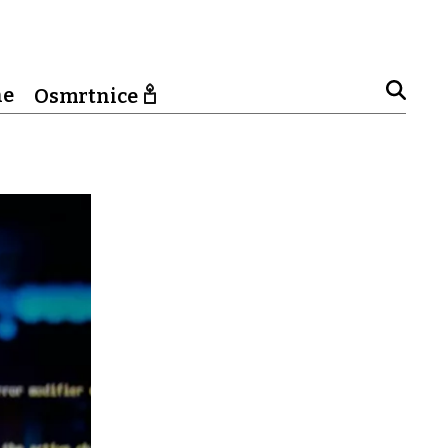
ne
Osmrtnice