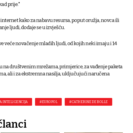
kad prije."
 internet kako za nabavu resursa, poput oružja, novca ili
anje ljudi, dodaje se u izvješću.
ve veće novačenje mladih ljudi, od kojih neki imaju i 14
u na društvenim mrežama, primjerice, za vađenje paketa
a, ali i za ekstremna nasilja, uključujući naručena
A INTELIGENCIJA
#EUROPOL
#CATHERINE DE BOLLE
članci