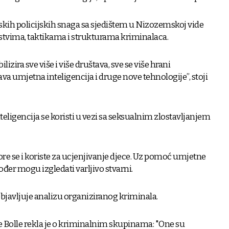
skih policijskih snaga sa sjedištem u Nizozemskoj vide
tvima, taktikama i strukturama kriminalaca.
izira sve više i više društava, sve se više hrani
va umjetna inteligencija i druge nove tehnologije”, stoji
ligencija se koristi u vezi sa seksualnim zlostavljanjem
tvore se i koriste za ucjenjivanje djece. Uz pomoć umjetne
akođer mogu izgledati varljivo stvarni.
objavljuje analizu organiziranog kriminala.
 Bolle rekla je o kriminalnim skupinama: "One su