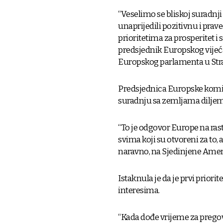
“Veselimo se bliskoj surad
unaprijedili pozitivnu i pra
prioritetima za prosperitet i 
predsjednik Europskog vijeća
Europskog parlamenta u Str
Predsjednica Europske komis
suradnju sa zemljama diljem 
“To je odgovor Europe na ras
svima koji su otvoreni za to, 
naravno, na Sjedinjene Ameri
Istaknula je da je prvi priori
interesima.
“Kada dođe vrijeme za pregov