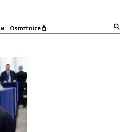
ne
Osmrtnice