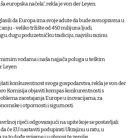
ša europska načela”, rekla je von der Leyen.
aglasili da Europa ima svoje adute da bude ravnopravna u
ju - veliko tržište od 450 milijuna ljudi,
u, dugu poduzetničku tradiciju, najvišu razinu
nemirnim vodama i naša najjača poluga u teškim
er Leyen
šati konkurentnost svoga gospodarstva, rekla je von der
oro Komisija objaviti kompas konkurentnosti s
problema zaostajanja Europe u inovacijama, za
nomske i otpornosti i sigurnosti.
avršnoj riječi odgovarajući na upite koje se postavljali
da će EU nastaviti podupirati Ukrajinu u ratu, u
a to dođe vrijeme i u obnovi te zemlje.