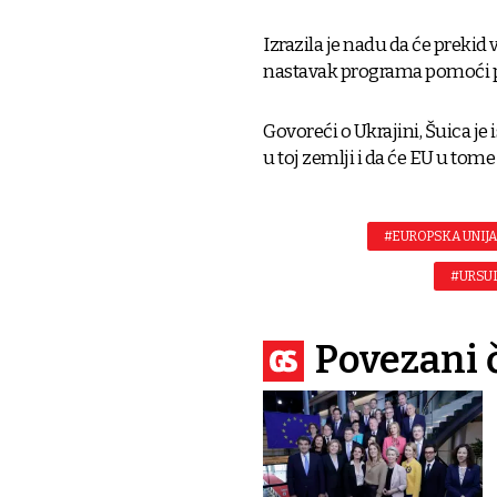
Izrazila je nadu da će prekid 
nastavak programa pomoći p
Govoreći o Ukrajini, Šuica je 
u toj zemlji i da će EU u tom
#EUROPSKA UNIJ
#URSUL
Povezani 