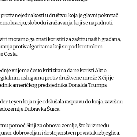
 protiv nejednakosti u društvu, koja je glavni pokretač
emokraciju, slobodu izražavanja, koji se napadnuti.
i moramo ga znati koristiti za zaštitu naših građana,
iranja protiv algoritama koji su pod kontrolom
je Costa.
dnje vrijeme često kritizirana da ne koristi Akt o
digitalnim uslugama protiv društvene mreže X čiji je
uradnik američkog predsjednika Donalda Trumpa.
er Leyen koja nije odslušala raspravu do kraja, završnu
 Sredozemlje Dubravka Šuica.
tnu pomoć Siriji za obnovu zemlje, što bi između
iguran, dobrovoljan i dostojanstven povratak izbjeglica.