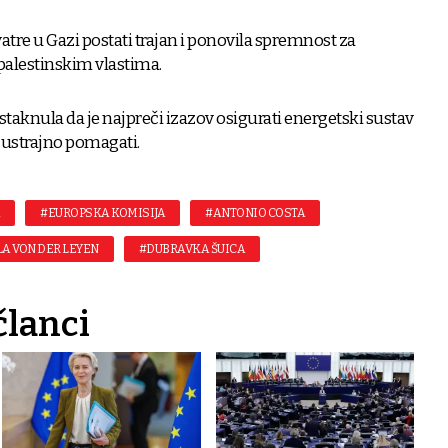
vatre u Gazi postati trajan i ponovila spremnost za
alestinskim vlastima.
istaknula da je najpreči izazov osigurati energetski sustav
e ustrajno pomagati.
A
#EUROPSKA KOMISIJA
#ANTONIO COSTA
A VON DER LEYEN
#DUBRAVKA ŠUICA
članci