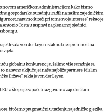
nji s novom američkom administracijom kako bismo
vednu gospodarsku suradnju i radili na našim zajedničkim
sigurnost, naravno štiteći pri tome svoje interese”, rekao je
 Antonio Costa u raspravi na plenarnoj sjednici
asbourgu.
ije Ursula von der Leyen istaknula je spremnost na
svijeta.
tuću globalnu konkurenciju, želimo više suradnje sa
a to naravno uključuje i naše najbliže partnere. Mislim,
čke Države”, rekla je von der Leyen.
tet EU-a što prije započeti razgovore o zajedničkim
ore, bit ćemo pragmatični u traženju zajedničkog jezika,