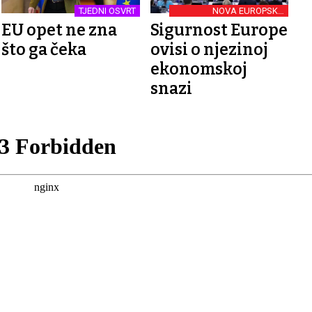
TJEDNI OSVRT
NOVA EUROPSKA
KOMISIJA
EU opet ne zna
Sigurnost Europe
što ga čeka
ovisi o njezinoj
ekonomskoj
snazi