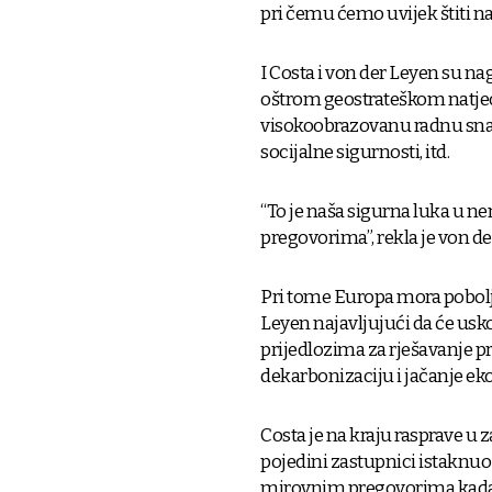
pri čemu ćemo uvijek štiti na
I Costa i von der Leyen su n
oštrom geostrateškom natjecan
visokoobrazovanu radnu snag
socijalne sigurnosti, itd.
“To je naša sigurna luka u 
pregovorima”, rekla je von d
Pri tome Europa mora pobolj
Leyen najavljujući da će usk
prijedlozima za rješavanje 
dekarbonizaciju i jačanje eko
Costa je na kraju rasprave u z
pojedini zastupnici istaknuo 
mirovnim pregovorima kada z