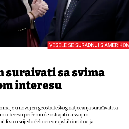
VESELE SE SURADNJI S AMERIKO
surađivati sa svima
om interesu
na je u novoj eri geostrateškog natjecanja surađivati sa
interesu pri čemu će ustrajati na svojim
ili su u srijedu čelnici europskih institucija.