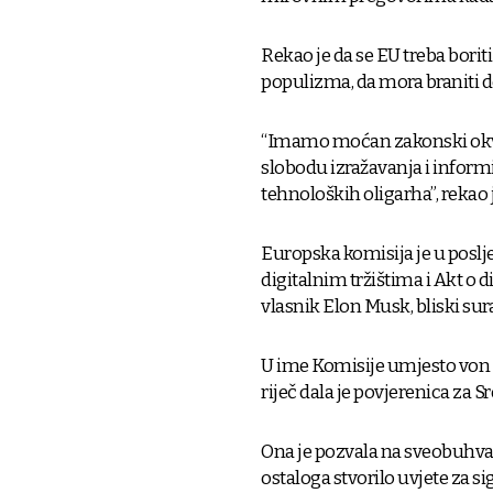
Rekao je da se EU treba boriti
populizma, da mora braniti d
“Imamo moćan zakonski okvir 
slobodu izražavanja i inform
tehnoloških oligarha”, rekao 
Europska komisija je u poslje
digitalnim tržištima i Akt o 
vlasnik Elon Musk, bliski s
U ime Komisije umjesto von d
riječ dala je povjerenica za
Ona je pozvala na sveobuhva
ostaloga stvorilo uvjete za s