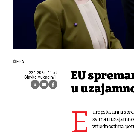
EPA
EU spreman 
22.1.2025., 11:59
Slavko Vukadin/H
u uzajamn
E
uropska unija sprem
svima u uzajamnom 
vrijednostima, poruč