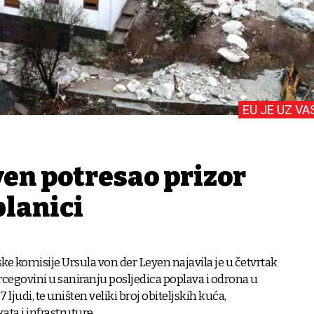
EU JE UZ VA
yen potresao prizor
blanici
e komisije Ursula von der Leyen najavila je u četvrtak
cegovini u saniranju posljedica poplava i odrona u
7 ljudi, te uništen veliki broj obiteljskih kuća,
ta i infrastruture.