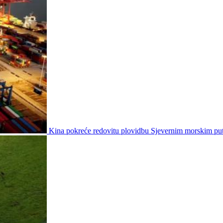
Kina pokreće redovitu plovidbu Sjevernim morskim p