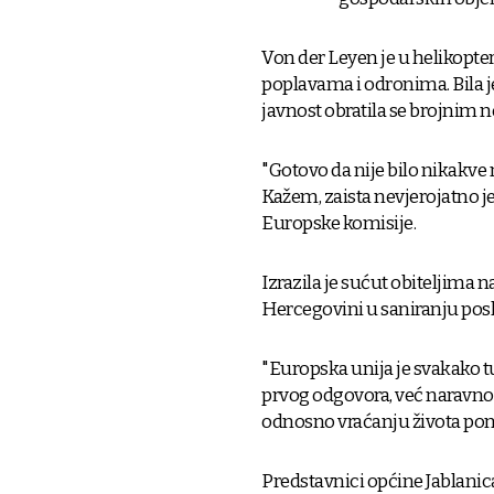
Von der Leyen je u helikopte
poplavama i odronima. Bila je
javnost obratila se brojnim
"Gotovo da nije bilo nikakve 
Kažem, zaista nevjerojatno je v
Europske komisije.
Izrazila je sućut obiteljima n
Hercegovini u saniranju posl
"Europska unija je svakako t
prvog odgovora, već naravno 
odnosno vraćanju života pono
Predstavnici općine Jablanica