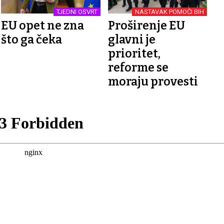
TJEDNI OSVRT
NASTAVAK POMOĆI BIH
EU opet ne zna
Proširenje EU
što ga čeka
glavni je
prioritet,
reforme se
moraju provesti