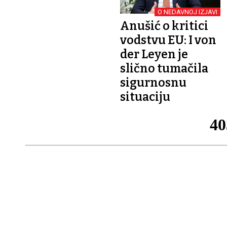
O NEDAVNOJ IZJAVI
Anušić o kritici
vodstvu EU: I von
der Leyen je
slično tumačila
sigurnosnu
situaciju