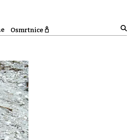
ne
Osmrtnice