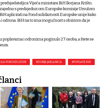
e predsjedateljica Vijeća ministara BiH Borjana Krišto,
ici zajedno s predsjednicom Europske komisije Ursulom
 BiH aplicirati na Fond solidarnosti Europske unije kako
va i odrona. BiH na to ima mogućnost s obzirom da je
u poplavama i odronima poginulo 27 osoba, a štete se
 eura.
ULA VON DER LEYEN
#DONJA JABLANICA
#POPLAVE BIH
članci