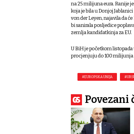
na 25 milijuna eura. Ranije j
koja je bila u Donjoj Jablan
von der Leyen, najavila da će
bi sanirala posljedice popla
zemlja kandidatkinja za EU.
U BiH je početkom listopada 
procjenjuju do 100 milijunja
#EUROPSKA UNIJA
#URS
Povezani 