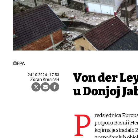
EPA
Von der Le
24.10.2024., 17:53
Zoran Krešić/H
u Donjoj Ja
P
redsjednica Europsk
potporu Bosni i Her
kojima je stradalo 2
gospodarskih objeka