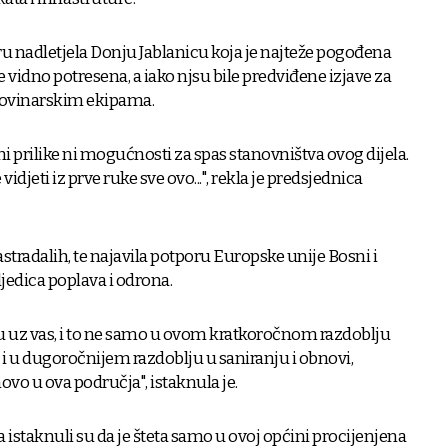
ru nadletjela Donju Jablanicu koja je najteže pogođena
 vidno potresena, a iako njsu bile predviđene izjave za
 novinarskim ekipama.
ni prilike ni mogućnosti za spas stanovništva ovog dijela.
idjeti iz prve ruke sve ovo...", rekla je predsjednica
astradalih, te najavila potporu Europske unije Bosni i
jedica poplava i odrona.
u uz vas, i to ne samo u ovom kratkoročnom razdoblju
i u dugoročnijem razdoblju u saniranju i obnovi,
vo u ova područja", istaknula je.
 istaknuli su da je šteta samo u ovoj općini procijenjena