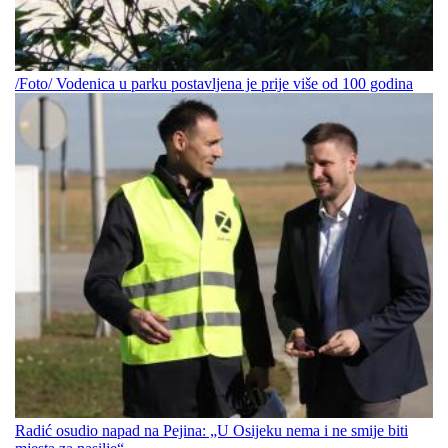
/Foto/ Vodenica u parku postavljena je prije više od 100 godina
Radić osudio napad na Pejina: „U Osijeku nema i ne smije biti