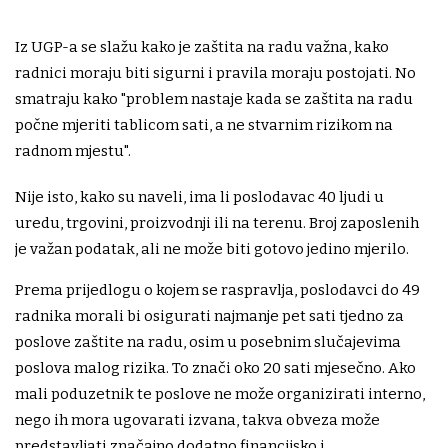
Iz UGP-a se slažu kako je zaštita na radu važna, kako
radnici moraju biti sigurni i pravila moraju postojati. No
smatraju kako "problem nastaje kada se zaštita na radu
počne mjeriti tablicom sati, a ne stvarnim rizikom na
radnom mjestu".
Nije isto, kako su naveli, ima li poslodavac 40 ljudi u
uredu, trgovini, proizvodnji ili na terenu. Broj zaposlenih
je važan podatak, ali ne može biti gotovo jedino mjerilo.
Prema prijedlogu o kojem se raspravlja, poslodavci do 49
radnika morali bi osigurati najmanje pet sati tjedno za
poslove zaštite na radu, osim u posebnim slučajevima
poslova malog rizika. To znači oko 20 sati mjesečno. Ako
mali poduzetnik te poslove ne može organizirati interno,
nego ih mora ugovarati izvana, takva obveza može
predstavljati značajno dodatno financijsko i