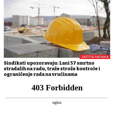
ZAŠTITA RADNIKA
Sindikati upozoravaju: Lani 57 smrtno
stradalih na radu, traže strože kontrole i
ograničenje rada na vrućinama