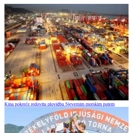
Kina pokreće redovitu plovidbu Sjevernim morskim putem