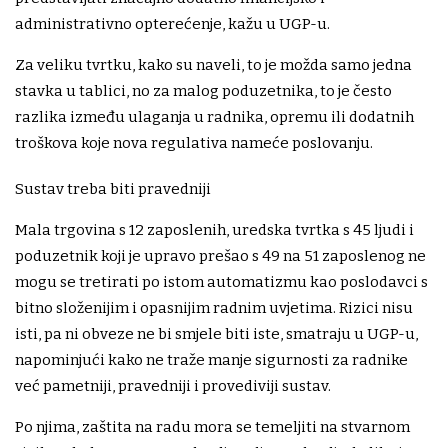
administrativno opterećenje, kažu u UGP-u.
Za veliku tvrtku, kako su naveli, to je možda samo jedna
stavka u tablici, no za malog poduzetnika, to je često
razlika između ulaganja u radnika, opremu ili dodatnih
troškova koje nova regulativa nameće poslovanju.
Sustav treba biti pravedniji
Mala trgovina s 12 zaposlenih, uredska tvrtka s 45 ljudi i
poduzetnik koji je upravo prešao s 49 na 51 zaposlenog ne
mogu se tretirati po istom automatizmu kao poslodavci s
bitno složenijim i opasnijim radnim uvjetima. Rizici nisu
isti, pa ni obveze ne bi smjele biti iste, smatraju u UGP-u,
napominjući kako ne traže manje sigurnosti za radnike
već pametniji, pravedniji i provediviji sustav.
Po njima, zaštita na radu mora se temeljiti na stvarnom