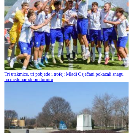
Tri utakmice, tri pobjede i trofej: Mladi Osječani pokazali snagu
na međunarodnom turniru