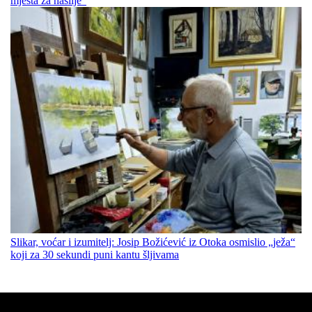
mjesta za nasilje“
Slikar, voćar i izumitelj: Josip Božićević iz Otoka osmislio „ježa“
koji za 30 sekundi puni kantu šljivama