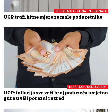
ZBOG RASTA CIJENA ENERGENATA
UGP traži hitne mjere za male poduzetnike
TRAŽE KOREKCIJU VLADE
UGP: inflacija sve veći broj poduzeća umjetno
gura u viši porezni razred