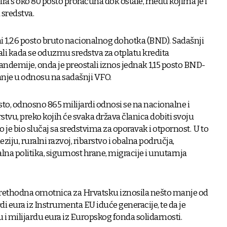
ipira s oko 80 posto proračuna dok ostale, među kojima je i
 sredstva.
ini 1,26 posto bruto nacionalnog dohotka (BND). Sadašnji
ali kada se oduzmu sredstva za otplatu kredita
ndemije, onda je preostali iznos jednak 1,15 posto BND-
anje u odnosu na sadašnji VFO.
sto, odnosno 865 milijardi odnosi se na nacionalne i
tvu, preko kojih će svaka država članica dobiti svoju
 je bio slučaj sa sredstvima za oporavak i otpornost. U to
iju, ruralni razvoj, ribarstvo i obalna područja,
lna politika, sigurnost hrane, migracije i unutarnja
 prethodna omotnica za Hrvatsku iznosila nešto manje od
ardi eura iz Instrumenta EU iduće generacije, te da je
 i milijardu eura iz Europskog fonda solidarnosti.