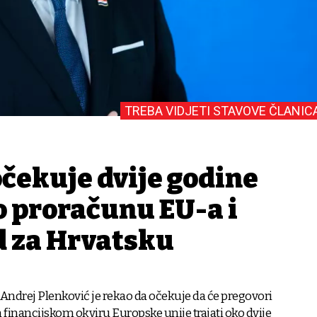
TREBA VIDJETI STAVOVE ČLANIC
očekuje dvije godine
o proračunu EU-a i
d za Hrvatsku
 Andrej Plenković je rekao da očekuje da će pregovori
financijskom okviru Europske unije trajati oko dvije