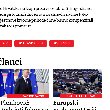
e Hrvatska na kraju proći vrlo dobro. S druge strane,
veća pa to znači da ćemo morati naći i načine kako
o jest nove izvorne prihode čime bismo kompenzirali
 rekao je premijer.
KOVIĆ
#EUROPSKA UNIJA
#PRORAČUN
članci
RAVNOPRAVNOST
KLJUČAN ALAT RASTA I
KONSTITUTIVNIH NARODA
RAZVOJA
Plenković:
Europski
Zadržati fokus na
parlament traži