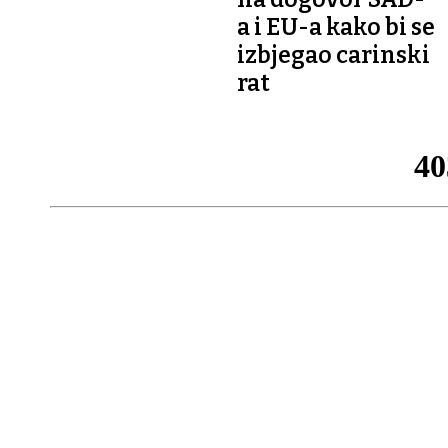
a i EU-a kako bi se
izbjegao carinski
rat