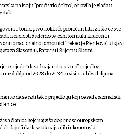
vatska na kraju "proći vrlo dobro", objavila je vlada u
vrtak.
ovora o tome, prvo, koliki će proračun biti i za što će sve
 kada u cijelosti budemo svjesni formula, izračuna i
riti o nacionalnoj omotnici", rekao je Plenković u izjavi
eta za Slavoniju, Baranju i Srijem u Slatini.
je u srijedu “dosad najambiciozniji” prijedlog
razdoblje od 2028. do 2034. u visini od dva bilijuna
enuo da se radi tek o prijedlogu koji će sada razmatrati
članice.
država članica koje najviše doprinose europskom
ć, dodajući da desetak najvećih i ekonomski