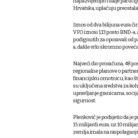
najrazvijenijih i dalje partic
Hrvatska, uplaćuju preostala
Iznos od dva bilijuna eura č
VFO iznosi 1,13 posto BND-a, 
podignutih za oporavak od pa
a, dakle vrlo skromno poveć
Najveći dio proračuna, 48 po
regionalne planove o partners
financijsku omotnicu, kao što
su uključena sredstva za kohez
upravljanje granicama, socija
sigurnost.
Plenković je podsjetio da je
15 milijardi eura, uz 10 milij
zemlja imala na raspolaganju