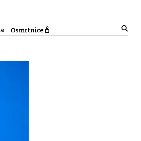
ne
Osmrtnice