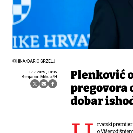
HINA/DARIO GRZELJ
Plenković 
17.7.2025., 18:35
Benjamin Mihoci/H
pregovora 
dobar isho
rvatski premijer
o Višegodišnjem 