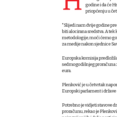
H
godine i da će Hr
priopćenju u čet
"Slijedi nam dvije godine preg
biti alocirana sredstva. A tek
metodologije, moći ćemo govo
za medije nakon sjednice Savj
Europska komisija predložila 
sedmogodišnjeg proračuna za 
eura.
Plenković je u četvrtak napom
Europski parlament i države 
Potrebno je vidjeti stavove 
proračunu, rekao je Plenkovi