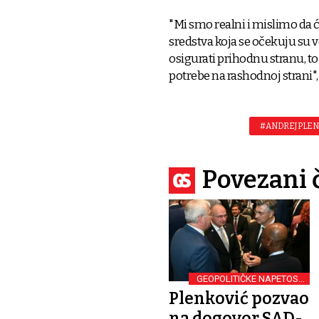
"Mi smo realni i mislimo da ć
sredstva koja se očekuju su 
osigurati prihodnu stranu, t
potrebe na rashodnoj strani",
#ANDREJ PLEN
Povezani 
GEOPOLITIČKE NAPETOSTI
I TRGOVINSKA
Plenković pozvao
PREVIRANJA
na dogovor SAD-