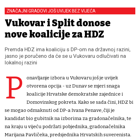
ZNAČAJNI GRADOVI JOŠ UVIJEK BEZ VIJEĆA
Vukovar i Split donose
nove koalicije za HDZ
Premda HDZ ima koaliciju s DP-om na državnoj razini,
jasno je poručeno da će se u Vukovaru odlučivati na
lokalnoj razini
P
onavljanje izbora u Vukovaru još je uvijek
otvorena opcija - uz Dunav se mjeri snaga
koalicije Hrvatske demokratske zajednice i
Domovinskog pokreta. Kako se sada čini, HDZ bi
se mogao odmaknuti od DP-a Ivana Penave, čiji je
kandidat bio gubitnik na izborima za gradonačelnika, te
na kraju u vijeću podržati pobjednika, gradonačelnika
Marijana Pavličeka, predsjednika Hrvatskih suverenista.