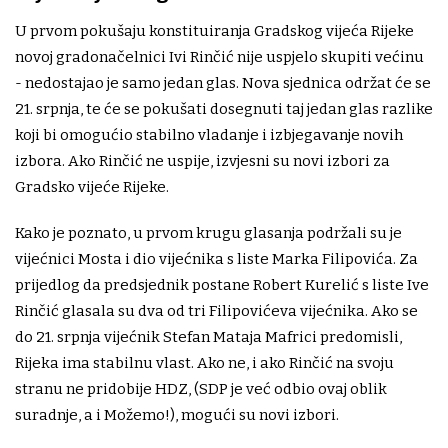
U prvom pokušaju konstituiranja Gradskog vijeća Rijeke
novoj gradonačelnici Ivi Rinčić nije uspjelo skupiti većinu
- nedostajao je samo jedan glas. Nova sjednica održat će se
21. srpnja, te će se pokušati dosegnuti taj jedan glas razlike
koji bi omogućio stabilno vladanje i izbjegavanje novih
izbora. Ako Rinčić ne uspije, izvjesni su novi izbori za
Gradsko vijeće Rijeke.
Kako je poznato, u prvom krugu glasanja podržali su je
vijećnici Mosta i dio vijećnika s liste Marka Filipovića. Za
prijedlog da predsjednik postane Robert Kurelić s liste Ive
Rinčić glasala su dva od tri Filipovićeva vijećnika. Ako se
do 21. srpnja vijećnik Stefan Mataja Mafrici predomisli,
Rijeka ima stabilnu vlast. Ako ne, i ako Rinčić na svoju
stranu ne pridobije HDZ, (SDP je već odbio ovaj oblik
suradnje, a i Možemo!), mogući su novi izbori.