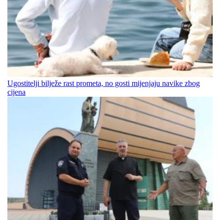
Ugostitelji bilježe rast prometa, no gosti mijenjaju navike zbog
cijena