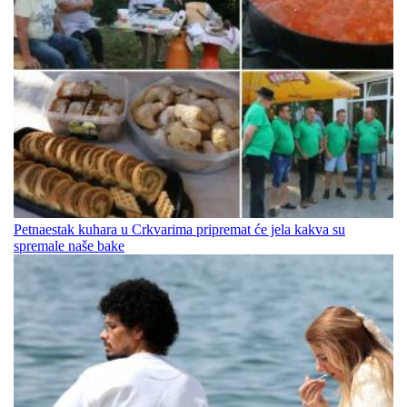
Petnaestak kuhara u Crkvarima pripremat će jela kakva su
spremale naše bake