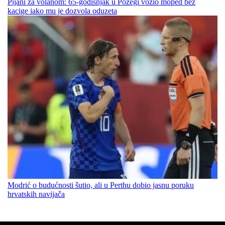
Pijani za volanom: 65-godišnjak u Požegi vozio moped bez
kacige iako mu je dozvola oduzeta
Modrić o budućnosti šutio, ali u Perthu dobio jasnu poruku
hrvatskih navijača