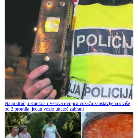
Na području Kaptola i Vetova dvojica vozača zaustavljena s više
od 2 promila, jedan vozio unatoč zabrani