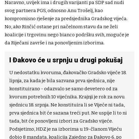
Naravno, uvijek ima i drugih varijanti pa SDP sad nudi
svog partnera PGS, odnosno Anu Trošelj, kao
kompromisno rješenje za predsjednika Gradskog vijeća.
No, ako Rinčić ostane pri načelnom stavu da ne želi
koalicije i trgovinu nego bianco podršku svih, moguće je
da Riječani završe i na ponovljenim izborima.
I Đakovo će u srpnju u drugi pokušaj
U nedostatku kvoruma, đakovačko Gradsko vijeće 18.
lipnja, za kada je bila sazvana prva sjednica, nije
konstituirano - odazvalo se samo devetero od za
kvorum potrebnih 10 vijećnika. Krajnji je rok za novu
sjednicu 18. srpnja. Ne konstituira li se Vijeće ni tada,
prva sjednica bit će sazana treći put. Ne uspije li to ni
tada, bit će ponovljeni izbori za Gradsko vijeće.
Podsjetimo, HDZ je na izborima u 19-članom Vijeću
dobio 8 mandata, koalicija Zajedno za Đakovo 6, po