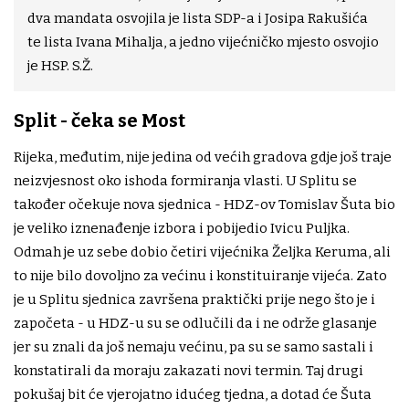
dva mandata osvojila je lista SDP-a i Josipa Rakušića
te lista Ivana Mihalja, a jedno vijećničko mjesto osvojio
je HSP. S.Ž.
Split - čeka se Most
Rijeka, međutim, nije jedina od većih gradova gdje još traje
neizvjesnost oko ishoda formiranja vlasti. U Splitu se
također očekuje nova sjednica - HDZ-ov Tomislav Šuta bio
je veliko iznenađenje izbora i pobijedio Ivicu Puljka.
Odmah je uz sebe dobio četiri vijećnika Željka Keruma, ali
to nije bilo dovoljno za većinu i konstituiranje vijeća. Zato
je u Splitu sjednica završena praktički prije nego što je i
započeta - u HDZ-u su se odlučili da i ne održe glasanje
jer su znali da još nemaju većinu, pa su se samo sastali i
konstatirali da moraju zakazati novi termin. Taj drugi
pokušaj bit će vjerojatno idućeg tjedna, a dotad će Šuta