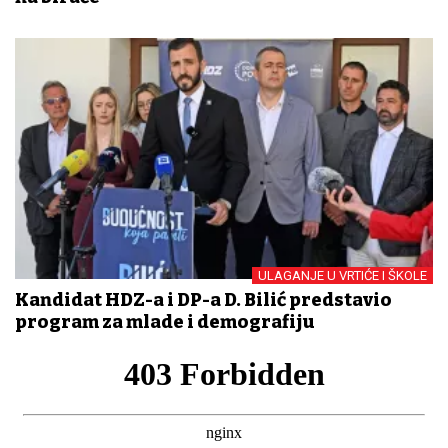
ULAGANJE U VRTIĆE I ŠKOLE
Kandidat HDZ-a i DP-a D. Bilić predstavio
program za mlade i demografiju