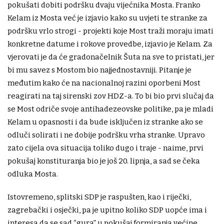
pokušati dobiti podršku dvaju vijećnika Mosta. Franko
Kelam iz Mosta već je izjavio kako su uvjeti te stranke za
podršku vrlo strogi - projekti koje Most traži moraju imati
konkretne datume i rokove provedbe, izjavio je Kelam. Za
vjerovati je da će gradonačelnik Šuta na sve to pristati, jer
bi mu savez s Mostom bio najjednostavniji. Pitanje je
međutim kako će na nacionalnoj razini oporbeni Most
reagirati na taj sirenski zov HDZ-a. To bi bio prvi slučaj da
se Most odriče svoje antihadezeovske politike, pa je mladi
Kelam u opasnosti i da bude isključen iz stranke ako se
odluči solirati i ne dobije podršku vrha stranke. Upravo
zato cijela ova situacija toliko dugo i traje - naime, prvi
pokušaj konstituranja bio je još 20. lipnja, a sad se čeka
odluka Mosta.
Istovremeno, splitski SDP je raspušten, kao i riječki,
zagrebački i osječki, pa je upitno koliko SDP uopće ima i
interesa da se sad “gura” u pokušaj formiranja većine.