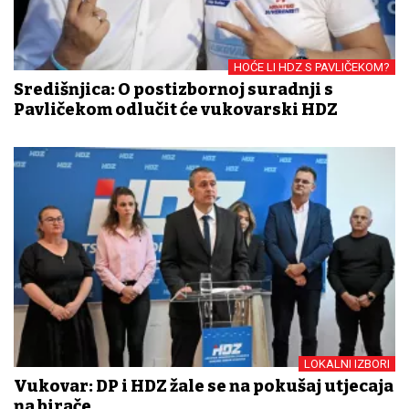
HOĆE LI HDZ S PAVLIČEKOM?
Središnjica: O postizbornoj suradnji s
Pavličekom odlučit će vukovarski HDZ
LOKALNI IZBORI
Vukovar: DP i HDZ žale se na pokušaj utjecaja
na birače