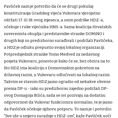
Pavliček nam je potvrdio da će se drugi pokušaj
konstituiranja Gradskog vijeća Vukovara vjerojatno
održati 17. ili 18. ovog mjeseca, a osim podrške HDZ-a,
očekuje i ruke vijećnika HNS-a. Sama koalicija Hrvatskih
suverenista okuplja i predstavnike stranke DOMiNO i
drugih koji su predizborno surađivali i podržali Pavličeka,
a HDZ je odluku prepustio svojoj lokalnoj organizaciji.
Potpredsjednik stranke Tomo Medved za nedavnog
posjeta Vukovaru, ponovio je kako će se, bez obzira na to
što HDZ ima koaliciju s Domovinskim pokretom na
državnoj razini, u Vukovaru odlučivati na lokalnoj razini.
Takvim se stavom HDZ jasno ogradio od nekakve obveze
prema DP-u - iako su predizborno zajedno podržali DP-
ovog Domagoja Bilića, sada se svi pozivaju na dodatnu
odgovornost da Vukovar funkcionira normalno, te je jasno
da Pavliček očekuje njihovu potporu. To nam je i potvrdio:
"Sve ide u smjeru suradnje s HDZ-om", kaže Pavliček uoči