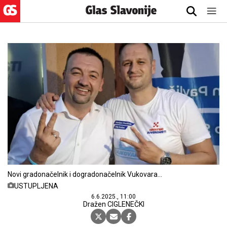
Novi gradonačelnik i dogradonačelnik Vukovara
Marijan Pavliček i Filip Sušac
USTUPLJENA
6.6.2025., 11:00
Dražen CIGLENEČKI