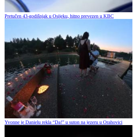
Pretučen 43-godišnjak u Osijeku, hitno prevezen u KBC
Yvonne je Danielu rekla “Da!” u suton na jezeru u Orahovici