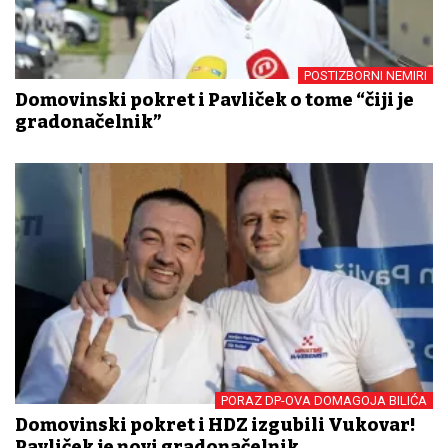
POSTIZBORNI NEMIRI
Domovinski pokret i Pavliček o tome “čiji je
gradonačelnik”
PORAZ DP-OVA DOMAGOJA BILIĆA
Domovinski pokret i HDZ izgubili Vukovar!
Pavliček je novi gradonačelnik