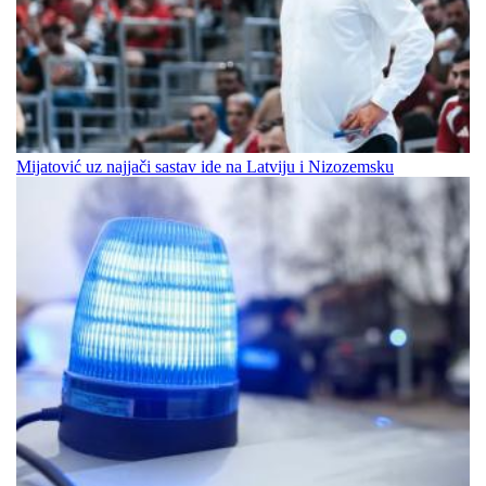
Mijatović uz najjači sastav ide na Latviju i Nizozemsku