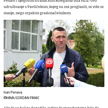
Penavi i njegovim stranačkim kolegama bila HDZ-ovo
udruživanje s Pavličekom, kojeg su oni proglasili, ni više ni
manje, nego srpskim gradonačelnikom.
Ivan Penava
HINA/GORDAN PANIĆ