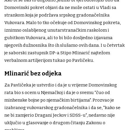
Ako bi se baš to dogodilo, jedino bi vjerodostojno bilo da
Domovinski pokret objavi da ne može ostati u Vladi sa
strankom koja je podržava srpskog gradonačelnika
Vukovara. Malo to tko očekuje od Domovinskog pokreta,
iznimno oslabljenog unutarstranačkim raskolom i
gubitkom Vukovara, ali to bi bilo dosljedno izjavama
njegovih dužnosnika što ih slušamo ovih dana. I u četvrtak
je saborski zastupnik DP-a Stipo Mlinarić najtežom
verbalnom artiljerijom tukao po Pavličeku.
Mlinarić bez odjeka
Za Pavličeka je ustvrdio i da je u vrijeme Domovinskog
rata bio s ocem u Njemačkoj i da je o svemu "čuo od
minhenske bojne po njemačkim birtijama". Prozvao je
izabranog vukovarskog gradonačelnika i da se, "kako se
ne bi zamjerio Dragani Jeckov i SDSS-u", nedavno nije
uključio u glasovanje o drugom čitanju Zakonu o