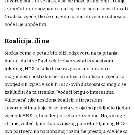
suverenista, i tu se ništa više ne može promijeniti. I dalje
je, međutim, nepoznanica na koji će se način konstituirati
Gradsko vijeće, tko će u njemu formirati većinu odnosno
hoće li je uopće biti.
Koalicija, ili ne
Možda ćemo u petak biti bliži odgovoru na ta pitanja,
budući da bi se Pavliček trebao sastati s vodstvom
lokalnog HDZ-a kako bi se razgovaralo upravo o
mogućnosti postizborne suradnje u Gradskom vijeću. Iz
ovotjednih izjava visokih HDZ-ovih dužnosnika moglo se
zaključiti da ta stranka, "vodeći brigu o interesima
Vukovara", nije nesklona koaliciji s Hrvatskim
suverenistima, kojoj bi se onda vjerojatno priključio i jedan
vijećnik HNS-a, također potreban za većinu. No, s druge
strane, vodeći ljudi Domovinskog pokreta, ključnog HDZ-
ova partnera na nacionalnoj razini, ne prestaju Pavličeka