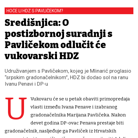
HOĆE LI HDZ S PAVLIČEKOM?
Središnjica: O
postizbornoj suradnji s
Pavličekom odlučit će
vukovarski HDZ
Udruživanjem s Pavličekom, kojeg je Mlinarić proglasio
“srpskim gradonačelnikom”, HDZ bi dodao sol na ranu
Ivanu Penavi i DP-u
U
Vukovaru će se u petak obaviti primopredaja
vlasti između Ivana Penave i izabranog
gradonačelnika Marijana Pavličeka. Nakon
devet godina DP-ovac Penava prestaje biti
gradonačelnik, nasljeđuje ga Pavliček iz Hrvatskih