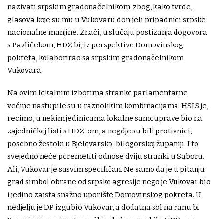
nazivati srpskim gradonačelnikom, zbog, kako tvrde,
glasova koje su mu u Vukovaru donijeli pripadnici srpske
nacionalne manjine. Znači, u slučaju postizanja dogovora
s Pavličekom, HDZ bi, iz perspektive Domovinskog
pokreta, kolaborirao sa srpskim gradonačelnikom
Vukovara.
Na ovim lokalnim izborima stranke parlamentarne
većine nastupile su u raznolikim kombinacijama. HSLS je,
recimo, u nekim jedinicama lokalne samouprave bio na
zajedničkoj listi s HDZ-om, a negdje su bili protivnici,
posebno žestoki u Bjelovarsko-bilogorskoj županiji. I to
svejedno neće poremetiti odnose dviju stranki u Saboru.
Ali, Vukovar je sasvim specifičan. Ne samo da je u pitanju
grad simbol obrane od srpske agresije nego je Vukovar bio
i jedino zaista snažno uporište Domovinskog pokreta. U
nedjelju je DP izgubio Vukovar, a dodatna sol na ranu bi