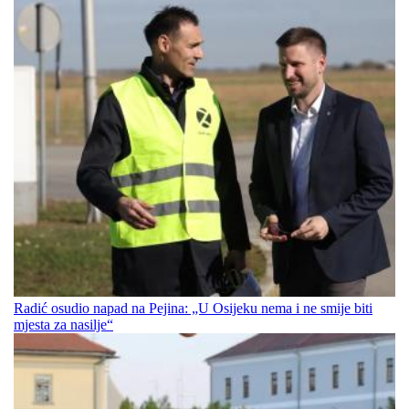
Radić osudio napad na Pejina: „U Osijeku nema i ne smije biti
mjesta za nasilje“