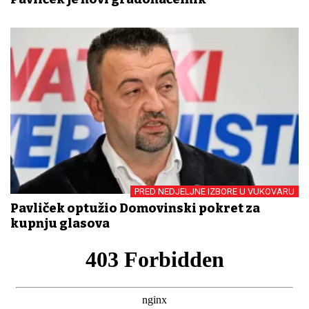
PRED NEDJELJNE IZBORE U VUKOVARU
Pavliček optužio Domovinski pokret za
kupnju glasova