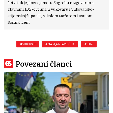
četvrtak je, doznajemo, u Zagrebu razgovarao s
glavnim HDZ-ovcima u Vukovaru i Vukovarsko-
srijemskoj županiji, Nikolom Mažarom i Ivanom
Bosančićem.
#VUKOVAR
#MARIJAN PAVLIČEK
#HDZ
Povezani članci