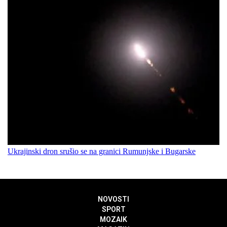
Ukrajinski dron srušio se na granici Rumunjske i Bugarske
NOVOSTI
SPORT
MOZAIK