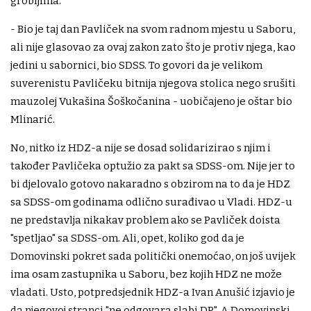
grobljima.
- Bio je taj dan Pavliček na svom radnom mjestu u Saboru,
ali nije glasovao za ovaj zakon zato što je protiv njega, kao
jedini u sabornici, bio SDSS. To govori da je velikom
suverenistu Pavličeku bitnija njegova stolica nego srušiti
mauzolej Vukašina Šoškočanina - uobičajeno je oštar bio
Mlinarić.
No, nitko iz HDZ-a nije se dosad solidarizirao s njim i
također Pavličeka optužio za pakt sa SDSS-om. Nije jer to
bi djelovalo gotovo nakaradno s obzirom na to da je HDZ
sa SDSS-om godinama odlično surađivao u Vladi. HDZ-u
ne predstavlja nikakav problem ako se Pavliček doista
"spetljao" sa SDSS-om. Ali, opet, koliko god da je
Domovinski pokret sada politički onemoćao, on još uvijek
ima osam zastupnika u Saboru, bez kojih HDZ ne može
vladati. Usto, potpredsjednik HDZ-a Ivan Anušić izjavio je
da njegovoj stranci "ne odgovara slabi DP". A Domovinski