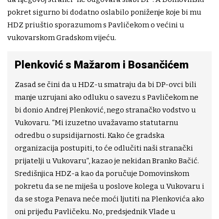
pokret sigurno bi dodatno oslabilo poniženje koje bi mu
HDZ priuštio sporazumom s Pavličekom o većini u
vukovarskom Gradskom vijeću.
Plenković s Mažarom i Bosančićem
Zasad se čini da u HDZ-u smatraju da bi DP-ovci bili
manje uzrujani ako odluku o savezu s Pavličekom ne
bi donio Andrej Plenković, nego stranačko vodstvo u
Vukovaru. “Mi izuzetno uvažavamo statutarnu
odredbu o supsidijarnosti. Kako će gradska
organizacija postupiti, to će odlučiti naši stranački
prijatelji u Vukovaru”, kazao je nekidan Branko Bačić.
Središnjica HDZ-a kao da poručuje Domovinskom
pokretu da se ne miješa u poslove kolega u Vukovaru i
da se stoga Penava neće moći ljutiti na Plenkovića ako
oni prijeđu Pavličeku. No, predsjednik Vlade u