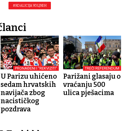
#KOALICIJA VOLJNIH
članci
PRONAĐENI I "REKVIZITI"
TREĆI REFERENDUM
U Parizu uhićeno
Parižani glasaju o
sedam hrvatskih
vraćanju 500
navijača zbog
ulica pješacima
nacističkog
pozdrava