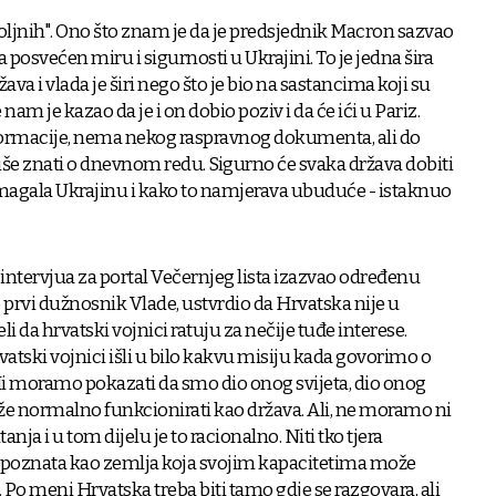
 voljnih". Ono što znam je da je predsjednik Macron sazvao
 posvećen miru i sigurnosti u Ukrajini. To je jedna šira
žava i vlada je širi nego što je bio na sastancima koji su
nam je kazao da je i on dobio poziv i da će ići u Pariz.
formacije, nema nekog raspravnog dokumenta, ali do
iše znati o dnevnom redu. Sigurno će svaka država dobiti
omagala Ukrajinu i kako to namjerava ubuduće - istaknuo
 intervjua za portal Večernjeg lista izazvao određenu
ao prvi dužnosnik Vlade, ustvrdio da Hrvatska nije u
želi da hrvatski vojnici ratuju za nečije tuđe interese.
rvatski vojnici išli u bilo kakvu misiju kada govorimo o
 Mi moramo pokazati da smo dio onog svijeta, dio onog
e normalno funkcionirati kao država. Ali, ne moramo ni
nja i u tom dijelu je to racionalno. Niti tko tjera
repoznata kao zemlja koja svojim kapacitetima može
. Po meni Hrvatska treba biti tamo gdje se razgovara, ali