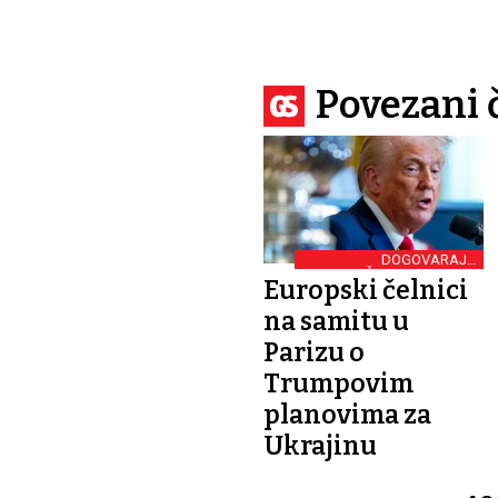
Povezani 
DOGOVARAJU
ZAJEDNIČKU STRATEGIJU
Europski čelnici
na samitu u
Parizu o
Trumpovim
planovima za
Ukrajinu