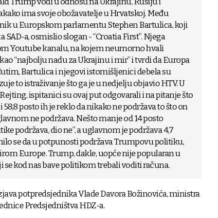
ld Trump vodi u odnosu na Ukrajinu, Rusiju i
kako ima svoje obožavatelje u Hrvatskoj. Među
upnik u Europskom parlamentu Stephen Bartulica, koji
a SAD-a, osmislio slogan - “Croatia First”. Njega
vom Youtube kanalu, na kojem neumorno hvali
o “najbolju nadu za Ukrajinu i mir” i tvrdi da Europa
tim, Bartulica i njegovi istomišljenici debela su
je to istraživanje što ga je u nedjelju objavio HTV. U
ting, ispitanici su ovaj put odgovarali i na pitanje što
i 58,8 posto ih je reklo da nikako ne podržava to što on
o uglavnom ne podržava. Nešto manje od 14 posto
itike podržava, dio ne”, a uglavnom je podržava 4,7
snilo se da u potpunosti podržava Trumpovu politiku,
širom Europe. Trump, dakle, uopće nije popularan u
ji se kod nas bave politikom trebali voditi računa.
 izjava potpredsjednika Vlade Davora Božinovića, ministra
jednice Predsjedništva HDZ-a.