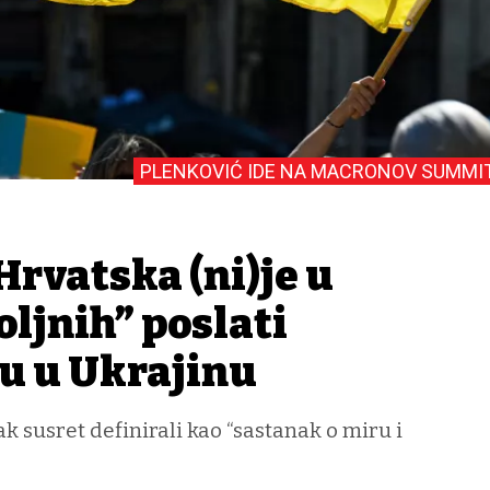
PLENKOVIĆ IDE NA MACRONOV SUMMI
rvatska (ni)je u
oljnih” poslati
ku u Ukrajinu
k susret definirali kao “sastanak o miru i