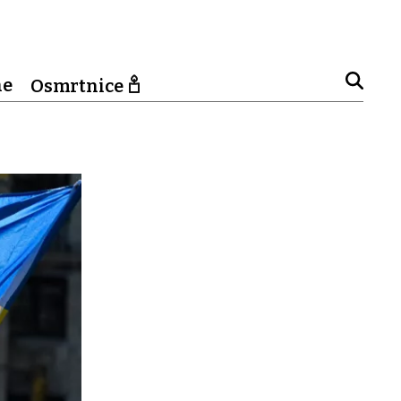
ne
Osmrtnice