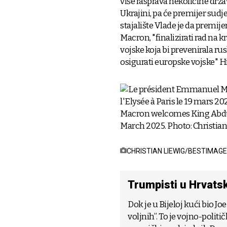
više rasprava nekolicine drža
Ukrajini, pa će premijer sudj
stajalište Vlade je da premi
Macron, "finalizirati rad na 
vojske koja bi prevenirala r
osigurati europske vojske" Hr
CHRISTIAN LIEWIG/BESTIMAGE
Trumpisti u Hrvatsk
Dok je u Bijeloj kući bio Jo
voljnih”. To je vojno-politi