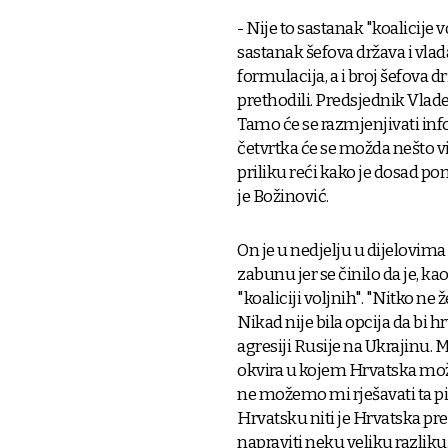
- Nije to sastanak "koalicije
sastanak šefova država i vlada
formulacija, a i broj šefova dr
prethodili. Predsjednik Vlade 
Tamo će se razmjenjivati in
četvrtka će se možda nešto v
priliku reći kako je dosad p
je Božinović.
On je u nedjelju u dijelovima
zabunu jer se činilo da je, k
"koaliciji voljnih". "Nitko ne 
Nikad nije bila opcija da bi h
agresiji Rusije na Ukrajinu.
okvira u kojem Hrvatska mož
ne možemo mi rješavati ta pita
Hrvatsku niti je Hrvatska p
napraviti neku veliku razliku