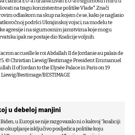
va članica EU-a i država izvan EU-a o sigurnosti i miru u
elovati na tragu konzistentne politike Vlade". Znači
jerovim odlaskom na skup na kojem će se, kako je naglasio
kratkoročnoj podršci Ukrajinskoj vojsci, na modelu te
uske agresije i na sigurnosnim jamstvima koje mogu
vatska ipak ne postaje dio Koalicije voljnih.
oj u debeloj manjini
e Biden, u Europi se nije razgovaralo ni o kakvoj “koaliciji
čko okupljanje isključivo posljedica politike koju