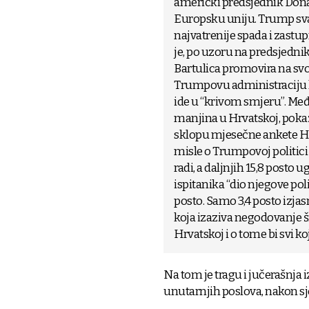
američki predsjednik Dona
Europsku uniju. Trump sva
najvatrenije spada i zast
je, po uzoru na predsjednik
Bartulica promovira na s
Trumpovu administraciju ka
ide u “krivom smjeru”. Među
manjina u Hrvatskoj, pokazu
sklopu mjesečne ankete HRej
misle o Trumpovoj politici 
radi, a daljnjih 15,8 post
ispitanika “dio njegove pol
posto. Samo 3,4 posto izja
koja izaziva negodovanje 
Hrvatskoj i o tome bi svi ko
Na tom je tragu i jučerašnja
unutarnjih poslova, nakon s