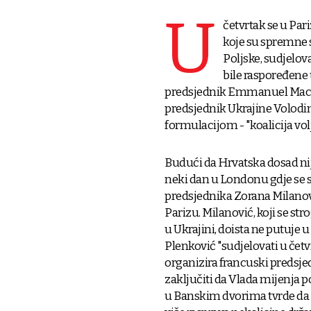
U
četvrtak se u Pari
koje su spremne s
Poljske, sudjelo
bile raspoređene 
predsjednik Emmanuel Macron
predsjednik Ukrajine Volodimi
formulacijom - "koalicija vol
Budući da Hrvatska dosad nije
neki dan u Londonu gdje se s
predsjednika Zorana Milanovi
Parizu. Milanović, koji se 
u Ukrajini, doista ne putuje u 
Plenković "sudjelovati u četvr
organizira francuski predsje
zaključiti da Vlada mijenja poz
u Banskim dvorima tvrde da p