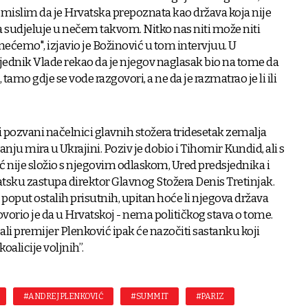
h\', mislim da je Hrvatska prepoznata kao država koja nije
da sudjeluje u nečem takvom. Nitko nas niti može niti
 nećemo", izjavio je Božinović u tom intervjuu. U
ednik Vlade rekao da je njegov naglasak bio na tome da
 tamo gdje se vode razgovori, a ne da je razmatrao je li ili
ili pozvani načelnici glavnih stožera tridesetak zemalja
nju mira u Ukrajini. Poziv je dobio i Tihomir Kundid, ali s
ć nije složio s njegovim odlaskom, Ured predsjednika i
atsku zastupa direktor Glavnog Stožera Denis Tretinjak.
poput ostalih prisutnih, upitan hoće li njegova država
odgovorio je da u Hrvatskoj - nema političkog stava o tome.
li premijer Plenković ipak će nazočiti sastanku koji
licije voljnih”.
#ANDREJ PLENKOVIĆ
#SUMMIT
#PARIZ