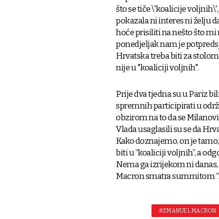
što se tiče \'koalicije voljni
pokazala ni interes ni želju 
hoće prisiliti na nešto što mi
ponedjeljak nam je potpredsj
Hrvatska treba biti za stolom,
nije u "koaliciji voljnih".
Prije dva tjedna su u Pariz b
spremnih participirati u održa
obzirom na to da se Milanovi
Vlada usaglasili su se da Hrv
Kako doznajemo, on je tamo, 
biti u “koaliciji voljnih”, a 
Nema ga izrijekom ni danas, a
Macron smatra summitom “koa
#EMANUEL MACRON