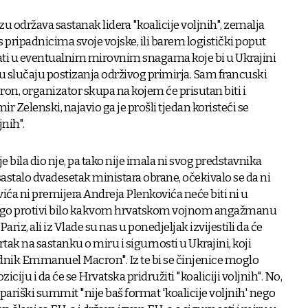
zu održava sastanak lidera "koalicije voljnih", zemalja
 pripadnicima svoje vojske, ili barem logistički poput
vati u eventualnim mirovnim snagama koje bi u Ukrajini
u slučaju postizanja održivog primirja. Sam francuski
, organizator skupa na kojem će prisutan biti i
r Zelenski, najavio ga je prošli tjedan koristeći se
jnih".
 bila dio nje, pa tako nije imala ni svog predstavnika
astalo dvadesetak ministara obrane, očekivalo se da ni
ća ni premijera Andreja Plenkovića neće biti ni u
strogo protivi bilo kakvom hrvatskom vojnom angažmanu
Pariz, ali iz Vlade su nas u ponedjeljak izvijestili da će
tak na sastanku o miru i sigurnosti u Ukrajini, koji
dnik Emmanuel Macron". Iz te bi se činjenice moglo
iciju i da će se Hrvatska pridružiti "koaliciji voljnih". No,
ariški summit "nije baš format 'koalicije voljnih' nego