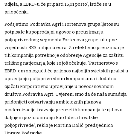
udjela, a EBRD-u će pripasti 15,01 posto", ističe se u
priopćenju.
Podsjetimo, Podravka Agri i Fortenova grupa ljetos su
potpisale kupoprodajni ugovor o preuzimanju
poljoprivrednog segmenta Fortenova grupe, ukupne
vrijednosti 333 milijuna eura. Za efektivno preuzimanje
tih kompanija potrebno je odobrenje Agencije za zaštitu
tržišnog natjecanja, koje se još očekuje. "Partnerstvo s
EBRD-om omogućit će prijenos najboljih svjetskih praksi u
upravljanju poljoprivrednim kompanijama i dodatno
ojačati korporativno upravljanje u novoosnovanom
društvu Podravka Agri. Uvjereni smo da će naša suradnja
pridonijeti ostvarivanju ambicioznih planova
modernizacije i razvoja preuzetih kompanija te njihovu
daljnjem pozicioniranju kao lidera hrvatske
poljoprivrede", rekla je Martina Dalić, predsjednica
Uprave Podravke.