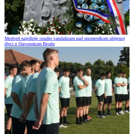
Medved najoštrije osudio vandalizam nad spomenikom ubijenoj
djeci u Slavonskom Brodu