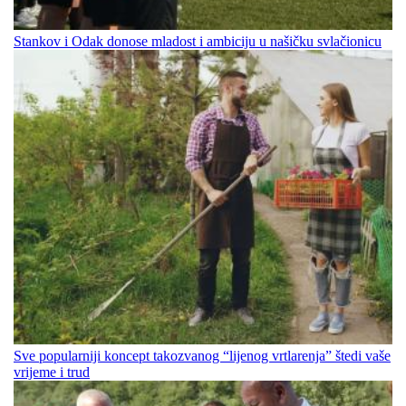
Stankov i Odak donose mladost i ambiciju u našičku svlačionicu
Sve popularniji koncept takozvanog “lijenog vrtlarenja” štedi vaše
vrijeme i trud