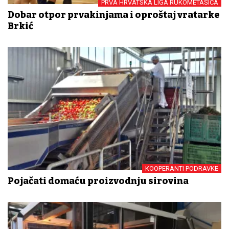
PRVA HRVATSKA LIGA RUKOMETAŠICA
Dobar otpor prvakinjama i oproštaj vratarke
Brkić
KOOPERANTI PODRAVKE
Pojačati domaću proizvodnju sirovina