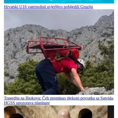
Hrvatski U16 vaterpolisti uvjerljivo pobijedili Gruziju
Tragedija na Biokovu: Čeh preminuo tijekom povratka sa Sutvida,
HGSS upozorava planinare