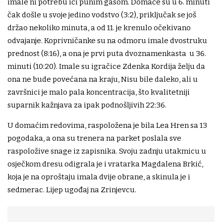
imale ni potrebu ići punim gasom. Domaće su u 6. minuti
čak došle u svoje jedino vodstvo (3:2), priključak se još
držao nekoliko minuta, a od 11. je krenulo očekivano
odvajanje. Koprivničanke su na odmoru imale dvostruku
prednost (8:16), a ona je prvi puta dvoznamenkasta u 36.
minuti (10:20). Imale su igračice Zdenka Kordija želju da
ona ne bude povećana na kraju, Nisu bile daleko, ali u
završnici je malo pala koncentracija, što kvalitetniji
suparnik kažnjava za ipak podnošljivih 22:36.
U domaćim redovima, raspoložena je bila Lea Hren sa 13
pogodaka, a ona su trenera na parket poslala sve
raspoložive snage iz zapisnika. Svoju zadnju utakmicu u
osječkom dresu odigrala je i vratarka Magdalena Brkić,
koja je na oproštaju imala dvije obrane, a skinula je i
sedmerac. Lijep ugođaj na Zrinjevcu.