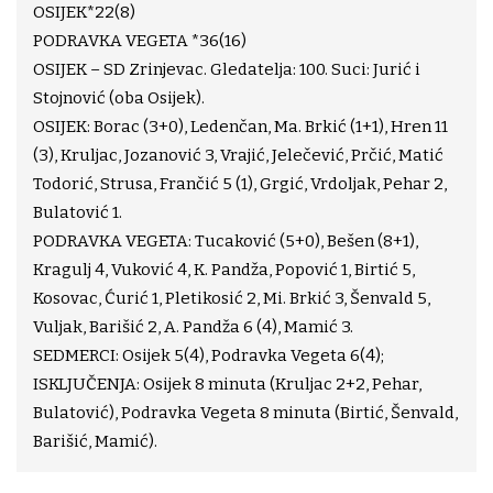
OSIJEK*22(8)
PODRAVKA VEGETA *36(16)
OSIJEK – SD Zrinjevac. Gledatelja: 100. Suci: Jurić i
Stojnović (oba Osijek).
OSIJEK: Borac (3+0), Ledenčan, Ma. Brkić (1+1), Hren 11
(3), Kruljac, Jozanović 3, Vrajić, Jelečević, Prčić, Matić
Todorić, Strusa, Frančić 5 (1), Grgić, Vrdoljak, Pehar 2,
Bulatović 1.
PODRAVKA VEGETA: Tucaković (5+0), Bešen (8+1),
Kragulj 4, Vuković 4, K. Pandža, Popović 1, Birtić 5,
Kosovac, Ćurić 1, Pletikosić 2, Mi. Brkić 3, Šenvald 5,
Vuljak, Barišić 2, A. Pandža 6 (4), Mamić 3.
SEDMERCI: Osijek 5(4), Podravka Vegeta 6(4);
ISKLJUČENJA: Osijek 8 minuta (Kruljac 2+2, Pehar,
Bulatović), Podravka Vegeta 8 minuta (Birtić, Šenvald,
Barišić, Mamić).