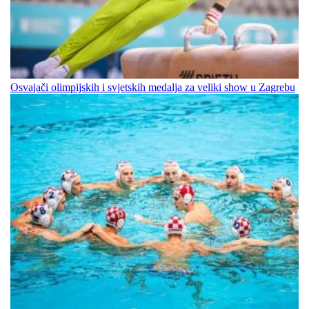
Osvajači olimpijskih i svjetskih medalja za veliki show u Zagrebu