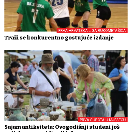
PRVA HRVATSKA LIGA RUKOMETAŠICA
Traži se konkurentno gostujuće izdanje
PRVA SUBOTA U MJESECU
Sajam antikviteta: Ovogodišnji studeni još