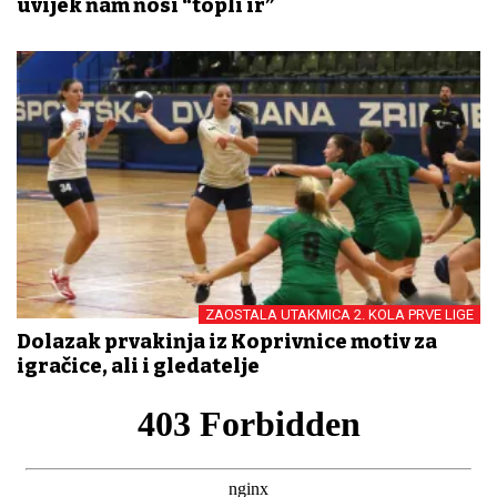
uvijek nam nosi “topli đir”
ZAOSTALA UTAKMICA 2. KOLA PRVE LIGE
Dolazak prvakinja iz Koprivnice motiv za
igračice, ali i gledatelje