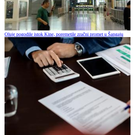
Oluje pogodile istok Kine, poremetile zračni promet u Šangaju