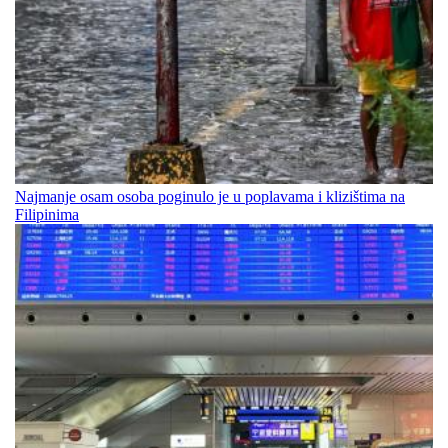
Najmanje osam osoba poginulo je u poplavama i klizištima na
Filipinima