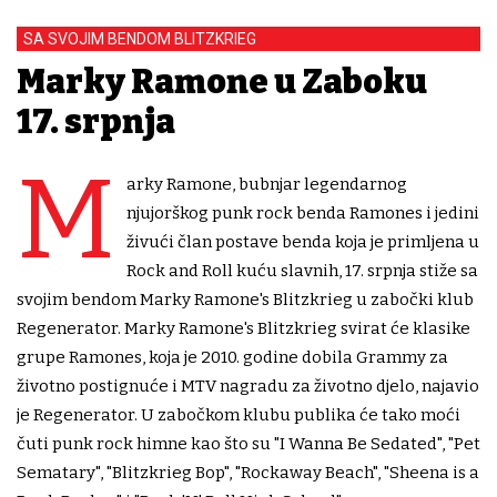
SA SVOJIM BENDOM BLITZKRIEG
Marky Ramone u Zaboku
17. srpnja
M
arky Ramone, bubnjar legendarnog
njujorškog punk rock benda Ramones i jedini
živući član postave benda koja je primljena u
Rock and Roll kuću slavnih, 17. srpnja stiže sa
svojim bendom Marky Ramone's Blitzkrieg u zabočki klub
Regenerator. Marky Ramone's Blitzkrieg svirat će klasike
grupe Ramones, koja je 2010. godine dobila Grammy za
životno postignuće i MTV nagradu za životno djelo, najavio
je Regenerator. U zabočkom klubu publika će tako moći
čuti punk rock himne kao što su "I Wanna Be Sedated", "Pet
Sematary", "Blitzkrieg Bop", "Rockaway Beach", "Sheena is a