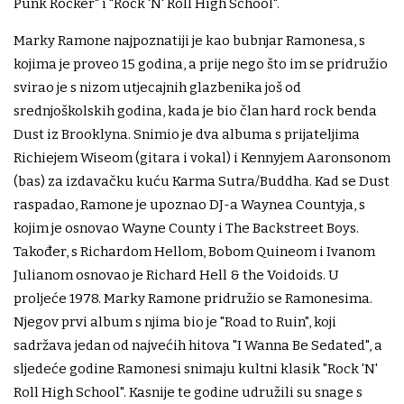
Punk Rocker" i "Rock 'N' Roll High School".
Marky Ramone najpoznatiji je kao bubnjar Ramonesa, s
kojima je proveo 15 godina, a prije nego što im se pridružio
svirao je s nizom utjecajnih glazbenika još od
srednjoškolskih godina, kada je bio član hard rock benda
Dust iz Brooklyna. Snimio je dva albuma s prijateljima
Richiejem Wiseom (gitara i vokal) i Kennyjem Aaronsonom
(bas) za izdavačku kuću Karma Sutra/Buddha. Kad se Dust
raspadao, Ramone je upoznao DJ-a Waynea Countyja, s
kojim je osnovao Wayne County i The Backstreet Boys.
Također, s Richardom Hellom, Bobom Quineom i Ivanom
Julianom osnovao je Richard Hell & the Voidoids. U
proljeće 1978. Marky Ramone pridružio se Ramonesima.
Njegov prvi album s njima bio je "Road to Ruin", koji
sadržava jedan od najvećih hitova "I Wanna Be Sedated", a
sljedeće godine Ramonesi snimaju kultni klasik "Rock 'N'
Roll High School". Kasnije te godine udružili su snage s