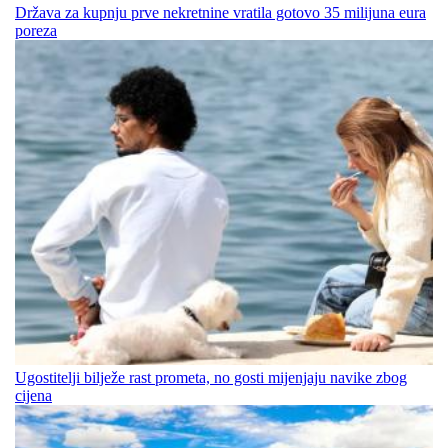
Država za kupnju prve nekretnine vratila gotovo 35 milijuna eura
poreza
Ugostitelji bilježe rast prometa, no gosti mijenjaju navike zbog
cijena