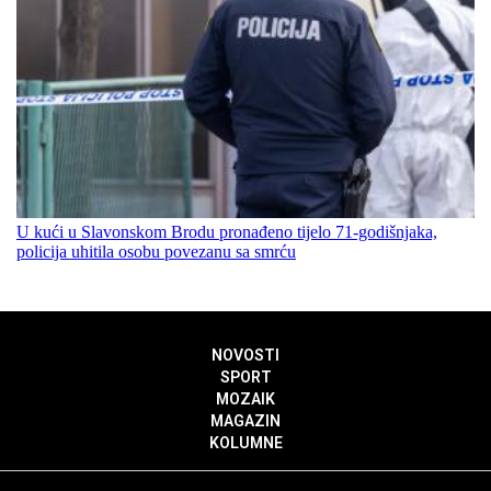
U kući u Slavonskom Brodu pronađeno tijelo 71-godišnjaka,
policija uhitila osobu povezanu sa smrću
NOVOSTI
SPORT
MOZAIK
MAGAZIN
KOLUMNE