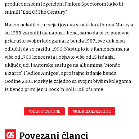
producentskom legendom Philom Spectorom kako bi
snimili "End Of The Century".
Nakon nekoliko turneja i još dva studijska albuma Markyja
su 1983. zamolili da napusti bend, samo da bi se ponovno
pridružio svojim kolegama iz benda 1987., sve dok nisu
odlučili da se raziđu, 1996. Nastupio je s Ramonesima na
više od 1700 koncerata i objavio više od 15 izdanja,
uključujući i autorske zasluge na albumima "Mondo
Bizarro" i "Adios Amigos", oproštajno izdanje benda.
Godine 2001. Marky je zajedno sa svojim bivšim kolegama
iz benda primljen u Rock 'n' Roll Hall of Fame.
#MARKY RAMONE
#KLUB REGENERATOR
Povezani članci