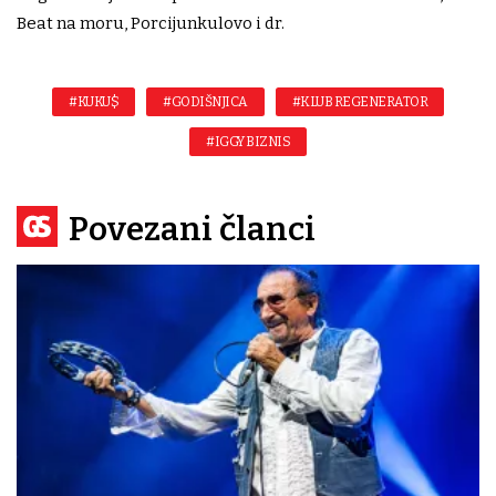
Beat na moru, Porcijunkulovo i dr.
#KUKU$
#GODIŠNJICA
#KLUB REGENERATOR
#IGGY BIZNIS
Povezani članci