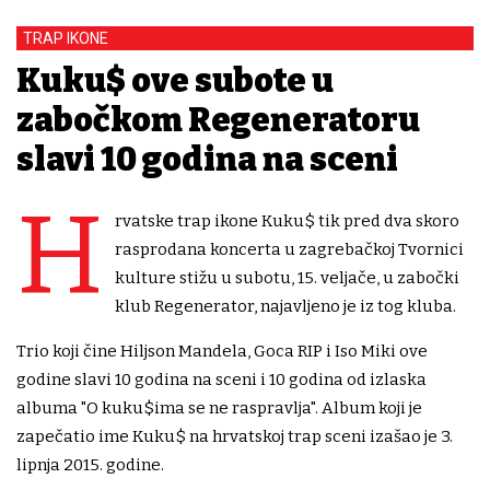
TRAP IKONE
Kuku$ ove subote u
zabočkom Regeneratoru
slavi 10 godina na sceni
H
rvatske trap ikone Kuku$ tik pred dva skoro
rasprodana koncerta u zagrebačkoj Tvornici
kulture stižu u subotu, 15. veljače, u zabočki
klub Regenerator, najavljeno je iz tog kluba.
Trio koji čine Hiljson Mandela, Goca RIP i Iso Miki ove
godine slavi 10 godina na sceni i 10 godina od izlaska
albuma "O kuku$ima se ne raspravlja". Album koji je
zapečatio ime Kuku$ na hrvatskoj trap sceni izašao je 3.
lipnja 2015. godine.