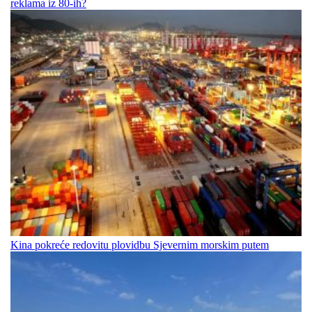
reklama iz 80-ih?
Kina pokreće redovitu plovidbu Sjevernim morskim putem