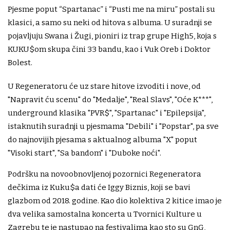
Pjesme poput “Spartanac” i “Pusti me na miru” postali su
klasici, a samo su neki od hitova s albuma. U suradnji se
pojavljuju Swana i Žugi, pioniri iz trap grupe High5, koja s
KUKU$om skupa čini 33 bandu, kao i Vuk Oreb i Doktor
Bolest.
U Regeneratoru će uz stare hitove izvoditi i nove, od
"Napravit ću scenu" do "Medalje", "Real Slavs", "Oće K***",
underground klasika "PVR$", "Spartanac" i "Epilepsija",
istaknutih suradnji u pjesmama "Debili" i "Popstar", pa sve
do najnovijih pjesama s aktualnog albuma "X" poput
"Visoki start", "Sa bandom" i "Duboke noći".
Podršku na novoobnovljenoj pozornici Regeneratora
dečkima iz Kuku$a dati će Iggy Biznis, koji se bavi
glazbom od 2018. godine. Kao dio kolektiva 2 kitice imao je
dva velika samostalna koncerta u Tvornici Kulture u
Zagrebu te je nastupao na festivalima kao sto su GnG,