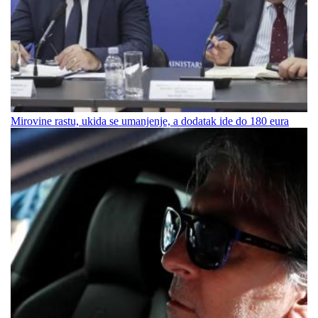
Mirovine rastu, ukida se umanjenje, a dodatak ide do 180 eura