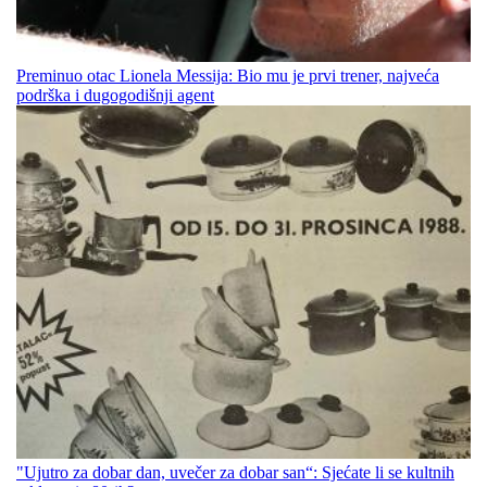
Preminuo otac Lionela Messija: Bio mu je prvi trener, najveća
podrška i dugogodišnji agent
"Ujutro za dobar dan, uvečer za dobar san“: Sjećate li se kultnih