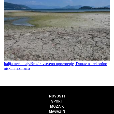
Italija uvela najviše zdravstveno upozorenje, Dunav na rekordno
niskim razinama
NOVOSTI
SPORT
MOZAIK
MAGAZIN