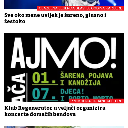
GLAZBENA LEGENDA SLAVI 50 GODINA KARIJERE
Sve oko mene uvijek je šareno, glasno i
žestoko
PROMOCIJA URBANE KULTURE
Klub Regenerator u veljači organizira
koncerte domaćih bendova