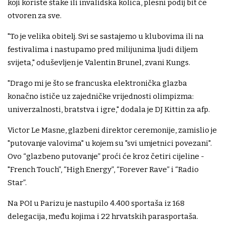
koji koriste štake ili invalidska kolica, plesni podij bit će
otvoren za sve.
"To je velika obitelj. Svi se sastajemo u klubovima ili na
festivalima i nastupamo pred milijunima ljudi diljem
svijeta," oduševljen je Valentin Brunel, zvani Kungs.
"Drago mi je što se francuska elektronička glazba
konačno ističe uz zajedničke vrijednosti olimpizma:
univerzalnosti, bratstva i igre," dodala je DJ Kittin za afp.
Victor Le Masne, glazbeni direktor ceremonije, zamislio je
"putovanje valovima" u kojem su "svi umjetnici povezani".
Ovo “glazbeno putovanje” proći će kroz četiri cijeline -
"French Touch”, “High Energy”, “Forever Rave” i “Radio
Star”.
Na POI u Parizu je nastupilo 4.400 sportaša iz 168
delegacija, među kojima i 22 hrvatskih parasportaša.