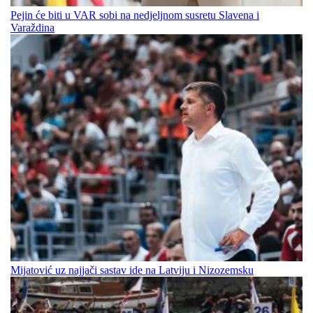
Pejin će biti u VAR sobi na nedjeljnom susretu Slavena i
Varaždina
Mijatović uz najjači sastav ide na Latviju i Nizozemsku