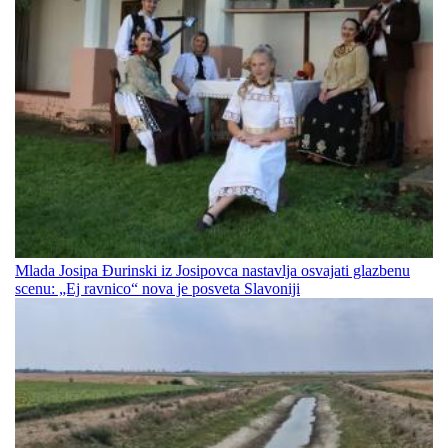
Mlada Josipa Đurinski iz Josipovca nastavlja osvajati glazbenu
scenu: „Ej ravnico“ nova je posveta Slavoniji