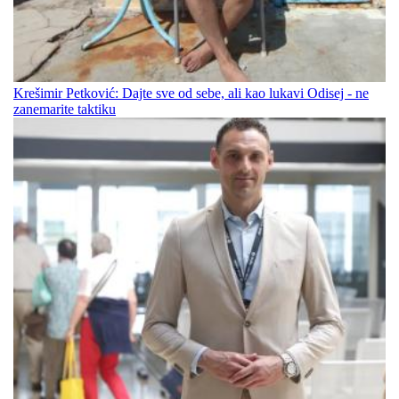
Krešimir Petković: Dajte sve od sebe, ali kao lukavi Odisej - ne
zanemarite taktiku