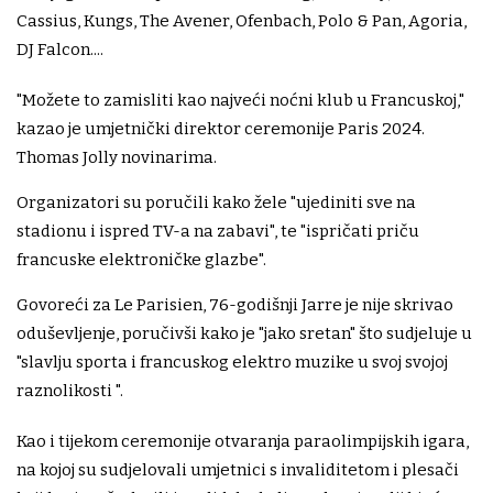
Cassius, Kungs, The Avener, Ofenbach, Polo & Pan, Agoria,
DJ Falcon....
"Možete to zamisliti kao najveći noćni klub u Francuskoj,"
kazao je umjetnički direktor ceremonije Paris 2024.
Thomas Jolly novinarima.
Organizatori su poručili kako žele "ujediniti sve na
stadionu i ispred TV-a na zabavi", te "ispričati priču
francuske elektroničke glazbe".
Govoreći za Le Parisien, 76-godišnji Jarre je nije skrivao
oduševljenje, poručivši kako je "jako sretan" što sudjeluje u
"slavlju sporta i francuskog elektro muzike u svoj svojoj
raznolikosti ".
Kao i tijekom ceremonije otvaranja paraolimpijskih igara,
na kojoj su sudjelovali umjetnici s invaliditetom i plesači