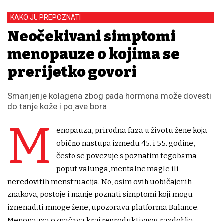
KAKO JU PREPOZNATI
Neočekivani simptomi
menopauze o kojima se
prerijetko govori
Smanjenje kolagena zbog pada hormona može dovesti
do tanje kože i pojave bora
M
enopauza, prirodna faza u životu žene koja
obično nastupa između 45. i 55. godine,
često se povezuje s poznatim tegobama
poput valunga, mentalne magle ili
neredovitih menstruacija. No, osim ovih uobičajenih
znakova, postoje i manje poznati simptomi koji mogu
iznenaditi mnoge žene, upozorava platforma Balance.
Menopauza označava kraj reproduktivnog razdoblja,