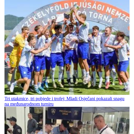
Tri utakmice, tri pobjede i trofej: Mladi Osječani pokazali snagu
na međunarodnom turniru