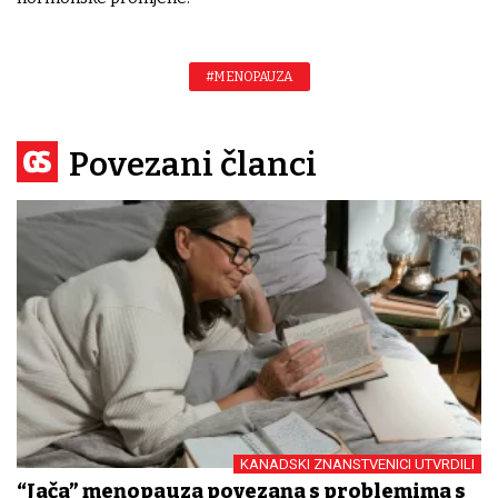
#MENOPAUZA
Povezani članci
KANADSKI ZNANSTVENICI UTVRDILI
“Jača” menopauza povezana s problemima s