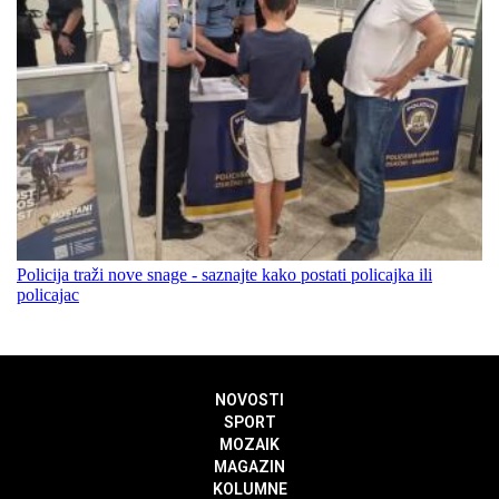
Policija traži nove snage - saznajte kako postati policajka ili
policajac
NOVOSTI
SPORT
MOZAIK
MAGAZIN
KOLUMNE