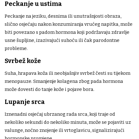
Peckanje u ustima
Peckanje na jeziku, desnima ili unutrašnjosti obraza,
slično osjećaju nakon konzumiranja vrućeg napitka, može
biti povezano s padom hormona koji podržavaju zdravlje
usne šupljine, izazivajući suhoću ili čak parodontne
probleme.
Svrbež kože
Suha, hrapava koža ili neobjašnjiv svrbež česti su tijekom
menopauze. Smanjenje kolagena zbog pada hormona
može dovesti do tanje kože i pojave bora.
Lupanje srca
Iznenadni osjećaj ubrzanog rada srca, koji traje od
nekoliko sekundi do nekoliko minuta, može se pojaviti uz
valunge, noćno znojenje ili vrtoglavicu, signalizirajući
hormonske promjene.