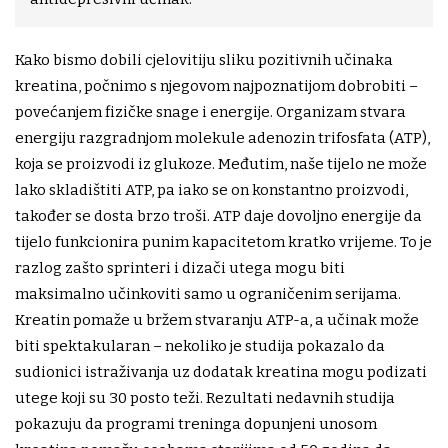
Kako bismo dobili cjelovitiju sliku pozitivnih učinaka
kreatina, počnimo s njegovom najpoznatijom dobrobiti –
povećanjem fizičke snage i energije. Organizam stvara
energiju razgradnjom molekule adenozin trifosfata (ATP),
koja se proizvodi iz glukoze. Međutim, naše tijelo ne može
lako skladištiti ATP, pa iako se on konstantno proizvodi,
također se dosta brzo troši. ATP daje dovoljno energije da
tijelo funkcionira punim kapacitetom kratko vrijeme. To je
razlog zašto sprinteri i dizači utega mogu biti
maksimalno učinkoviti samo u ograničenim serijama.
Kreatin pomaže u bržem stvaranju ATP-a, a učinak može
biti spektakularan – nekoliko je studija pokazalo da
sudionici istraživanja uz dodatak kreatina mogu podizati
utege koji su 30 posto teži. Rezultati nedavnih studija
pokazuju da programi treninga dopunjeni unosom