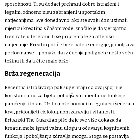
sposobnosti. Ti su dodaci prehrani dobro istraženi i
legalni, odnosno nisu zabranjeni u sportskim
natjecanjima. Sve donedavno, ako ste svaki dan uzimali
mjericu kreatina s čašom vode, značilo je da vjerojatno
trenirate u teretani ili se pripremate za atletsko
natjecanje. Kreatin potiče brze nalete energije, poboljšava
performanse – pomaže da iz čučnja podignete nešto veću
težinu ili da trčite malo brže.
Brža regeneracija
Recentna istraživanja pak sugeriraju da ovaj spoj nije
koristan samo za tijelo, poboljšava i mentalne funkcije,
pamćenje i fokus. Uz to može pomoći u regulaciji šećera u
krvi, pridonijeti cjelokupnom zdravlju i vitalnosti.
Britanski The Guardian piše da je sve više dokaza da
kreatin može igrati važnu ulogu u očuvanju kognitivnih
funkcija i poboljšanju zdravlja mozga. Stoga se postavlja