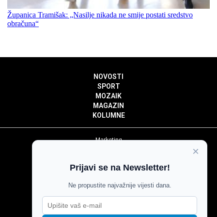
Županica Tramišak: „Nasilje nikada ne smije postati sredstvo
obračuna“
NOVOSTI
SPORT
MOZAIK
MAGAZIN
KOLUMNE
Marketing
×
Politika privatnosti
Politika kolačića
Prijavi se na Newsletter!
Impressum
Pravila prenošenja sadržaja
Ne propustite najvažnije vijesti dana.
Pravila komentiranja
Agroglas