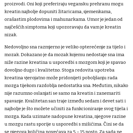
proizvodi. Oni koji preferiraju vegansku prehranu mogu
kreatin najbolje dopuniti žitaricama, sjemenkama,
orašastim plodovima i mahunarkama. Umor je jedan od
najčešćih simptoma koji upozoravaju da vam je kreatin
nizak.
Nedovoljno sna razmjerno je veliko opterećenje za tijelo i
mozak. Dokazano je da mozak kojemu nedostaje sna ima
niže razine kreatina u usporedbi s mozgom koji je spavao
dovoljno dugo i kvalitetno. Stoga redovita upotreba
kreatina vjerojatno može pridonijeti poboljšanju rada
mozga tijekom razdoblja nedostatka sna. Međutim, nikako
nije razumno oslanjati se samo na kreatin i zanemariti
spavanje. Kvalitetan san traje između sedam i devet sati i
najbolje je što možete učiniti za funkcioniranje svog tijela i
mozga. Kada uzimate nadopune kreatina, njegove razine
u mozgu rastu sporije u usporedbi s mišićima. Čini se da
se njegova količina povećava za 5 – 15 posto. Za sada ne