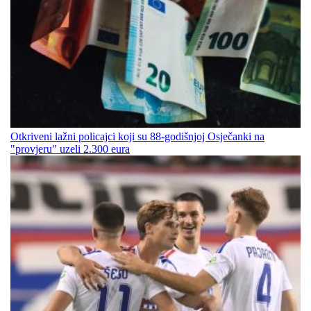
Otkriveni lažni policajci koji su 88-godišnjoj Osječanki na
"provjeru" uzeli 2.300 eura