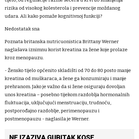
tijelo, od regulacije razine šećera u krvi do smanjenja
rizika od visokog kolesterola i prevencije moždanog
udara. Ali kako pomaže kognitivnoj funkciji?
Nedostatak sna
Poznata britanska nutricuonistica Brittany Werner
naglašava iznimnu korist kreatina za žene koje prolaze
kroz menopauzu.
- Žensko tijelo općenito skladišti od 70 do 80 posto manje
kreatina od muškaraca, a žene ga konzumiraju i manje
prehranom. Jako je važno da si žene osiguraju dovoljan
unos kreatina – posebno tijekom razdoblja hormonalnih
fluktuacija, uključujući menstruaciju, trudnoću,
postporođajno razdoblje, perimenopauzu i
postmenopauzu - naglasila je Werner.
NE IZAZIVA GUBITAK KOSE