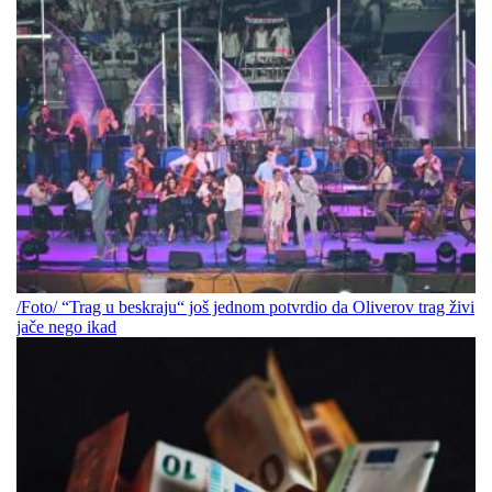
/Foto/ “Trag u beskraju“ još jednom potvrdio da Oliverov trag živi
jače nego ikad