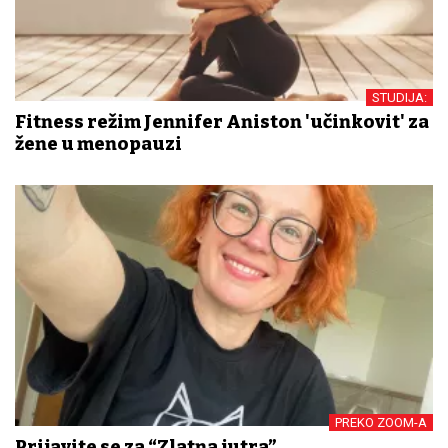
STUDIJA:
Fitness režim Jennifer Aniston 'učinkovit' za
žene u menopauzi
PREKO ZOOM-A
Prijavite se za “Zlatna jutra”