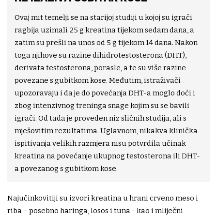
Ovaj mit temelji se na starijoj studiji u kojoj su igrači
ragbija uzimali 25 g kreatina tijekom sedam dana, a
zatim su prešli na unos od 5 g tijekom 14 dana. Nakon
toga njihove su razine dihidrotestosterona (DHT),
derivata testosterona, porasle, a te su više razine
povezane s gubitkom kose. Međutim, istraživači
upozoravaju i da je do povećanja DHT-a moglo doći i
zbog intenzivnog treninga snage kojim su se bavili
igrači. Od tada je proveden niz sličnih studija, ali s
mješovitim rezultatima. Uglavnom, nikakva klinička
ispitivanja velikih razmjera nisu potvrdila učinak
kreatina na povećanje ukupnog testosterona ili DHT-
a povezanog s gubitkom kose.
Najučinkovitiji su izvori kreatina u hrani crveno meso i
riba – posebno haringa, losos i tuna - kao i mliječni