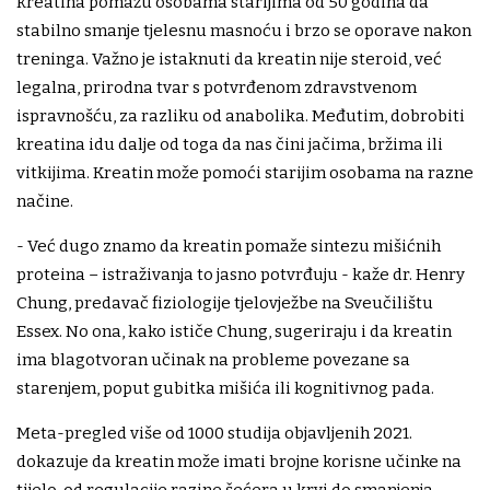
kreatina pomažu osobama starijima od 50 godina da
stabilno smanje tjelesnu masnoću i brzo se oporave nakon
treninga. Važno je istaknuti da kreatin nije steroid, već
legalna, prirodna tvar s potvrđenom zdravstvenom
ispravnošću, za razliku od anabolika. Međutim, dobrobiti
kreatina idu dalje od toga da nas čini jačima, bržima ili
vitkijima. Kreatin može pomoći starijim osobama na razne
načine.
- Već dugo znamo da kreatin pomaže sintezu mišićnih
proteina – istraživanja to jasno potvrđuju - kaže dr. Henry
Chung, predavač fiziologije tjelovježbe na Sveučilištu
Essex. No ona, kako ističe Chung, sugeriraju i da kreatin
ima blagotvoran učinak na probleme povezane sa
starenjem, poput gubitka mišića ili kognitivnog pada.
Meta-pregled više od 1000 studija objavljenih 2021.
dokazuje da kreatin može imati brojne korisne učinke na