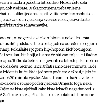
 će vam možda u početku biti čudno. Možda ćete sebi
lupo, dok vježbate. Svaka promjena treba vrijeme
ebati nekoliko tjedana da prihvatite sebe kao osobu koja
tijelu. Svaki dan vježbanja sve više vas uvjerava da ste
 pridržavati te zdrave navike.
monotoni, mnoge zvijezde kombiniraju nekoliko vrsta
i pokušali? Ljudsko se tijelo prilagodi na određeni program
i manji. Pokušajte s jogom, hip-hopom, kickboxingom,
e i rezultati biti bolji, a i vama će biti zanimljivije. Hladno
ticajno. Teško da ćete se nagovoriti na bilo što, a kamoli na
ebi da ćete, recimo, izići i trčati samo deset minuta. Ta će
iziđete iz kuće. Kada jednom počnete vježbati, tijelo će
i za još 30 minuta vježbe. Ako se trčanjem kažnjavate jer
ško da ćete ozbiljno početi vježbati. Umjesto toga, neka
što ne biste vježbali kako biste izbacili negativnosti iz
jka? Zašto ne biste vježbali kako biste potaknuli hormone
ji?