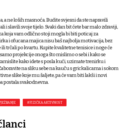
a, a ne loših masnoća. Budite svjesni da ste napravili
i i slavili svoje tijelo. Svaki dan bit ćete bar malo zdraviji,
ka koja vam odlično stoji mogla bi biti poticaj za
rka i ofucana majica nisu baš najbolja motivacija, bez
ili trčali po kvartu. Kupite kvalitetne tenisice i noge će
 samo projekcije onoga što mislimo o sebi i kako se
zamislite kako idete s posla kući, uzimate trenirku i
. Zaboravite na sliku sebe na kauču s grickalicama i sokom
tivne slike koje mu šaljete, pa će vam biti lakši i novi
žba postala svakodnevna.
VJEŽBANJE
#FIZIČKA AKTIVNOST
članci