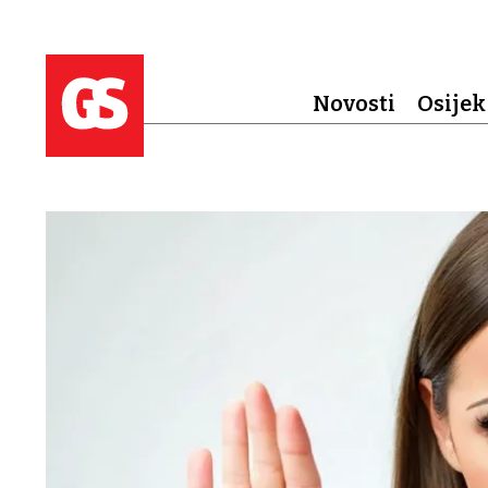
Novosti
Osijek