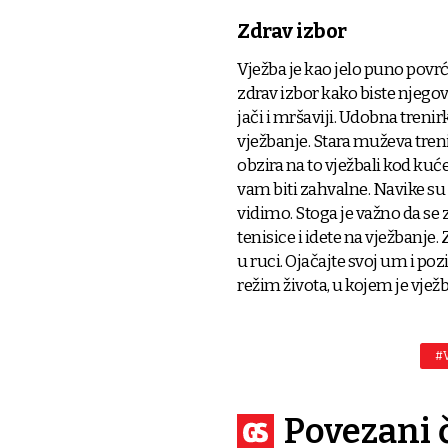
Zdrav izbor
Vježba je kao jelo puno povrć
zdrav izbor kako biste njegoval
jači i mršaviji. Udobna trenir
vježbanje. Stara muževa treni
obzira na to vježbali kod kuće 
vam biti zahvalne. Navike su
vidimo. Stoga je važno da se 
tenisice i idete na vježbanje
u ruci. Ojačajte svoj um i pozi
režim života, u kojem je vje
#
Povezani 