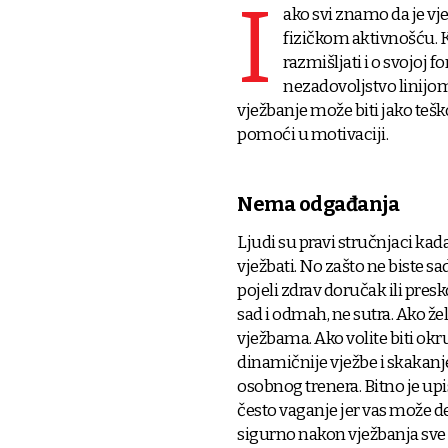
I
ako svi znamo da je vje
fizičkom aktivnošću. K
razmišljati i o svojoj f
nezadovoljstvo linijom 
vježbanje može biti jako teš
pomoći u motivaciji.
Nema odgađanja
Ljudi su pravi stručnjaci ka
vježbati. No zašto ne biste sa
pojeli zdrav doručak ili presk
sad i odmah, ne sutra. Ako že
vježbama. Ako volite biti okru
dinamičnije vježbe i skakanje
osobnog trenera. Bitno je upi
često vaganje jer vas može de
sigurno nakon vježbanja sve b