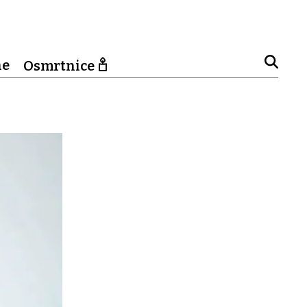
ne
Osmrtnice