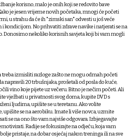
žbanje korisno, malo je onih koji se redovito bave
ako je jesen vrijeme novih početaka, mnogi će početi
ormi, u strahu da će ih "zimski san" odvesti u još veće
i kondicijom. No prihvatiti zdrave navike i natjerati se na
ko. Donosimo nekoliko korisnih savjeta koji bi vam mogli
da treba izmisliti razloge zašto ne mogu odmah početi
da napravili 20 trbušnjaka, prošetali od posla do kuće,
očili vino koje pijete uz večeru. Bitno je nečim početi. Ali
lite vježbati u privatnosti svog doma, kupite DVD s
ženi ljudima, upišite se u teretanu. Ako volite
, upišite se na aerobiku. Imate li više novca, uzmite
sati se na ono što vam najviše odgovara. Izbjegavajte
motivirati. Radije se fokusirajte na odjeću, koja vam
olje pristaje, na dobar osjećaj nakon treninga ili na sve