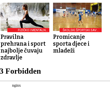
FIZIČKO I MENTALNO
ŠKOLSKI ŠPORTSKI SAVEZ
ZDRAVLJE
GRADA OSIJEKA
Pravilna
Promicanje
prehrana i sport
sporta djece i
najbolje čuvaju
mladeži
zdravlje