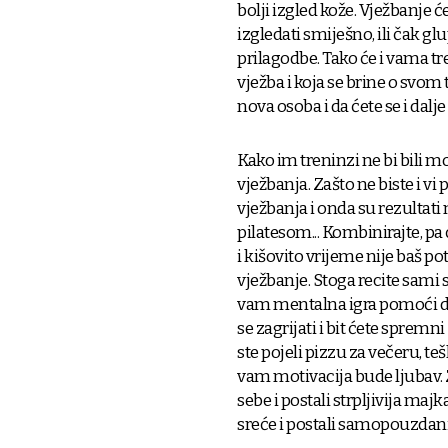
bolji izgled kože. Vježbanje
izgledati smiješno, ili čak g
prilagodbe. Tako će i vama tr
vježba i koja se brine o svom 
nova osoba i da ćete se i dalje
Kako im treninzi ne bi bili 
vježbanja. Zašto ne biste i v
vježbanja i onda su rezultat
pilatesom... Kombinirajte, pa ć
i kišovito vrijeme nije baš po
vježbanje. Stoga recite sami s
vam mentalna igra pomoći da 
se zagrijati i bit ćete spremn
ste pojeli pizzu za večeru, te
vam motivacija bude ljubav. Za
sebe i postali strpljivija ma
sreće i postali samopouzdani