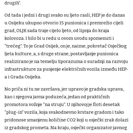
drugih”.
Od tada i jedni i drugi svako su ljeto rasli, HEP je do danas
u Osijeku ukupno otvorio 15 punionica i premrežio cijeli
grad, OLJK sada traje cijelo ljeto, od lipnja do kraja
kolovoza. I bilo bi u redu u ovom uvodu spomenuti i
“trećeg”. To je Grad Osijek, on je, naime, pokretač Osječkog
ljeta kulture, a, s druge strane, postavljanje punionica
realizirano je na temelju Sporazuma o suradnji na razvoju
infrastrukture za punjenje električnih vozila između HEP-
a i Grada Osijeka.
No priča ni tu ne završava, jer upravo je gradska uprava,
kao i njegova javna poduzeća, jedan od praktičnih
promotora vožnje “na struju”. U njihovoj je floti desetak
“plug-in” vozila, koja svakodnevno krstare gradom i tako
pridonose smanjenu količine CO2 koji u osječki zrak dolazi
iz gradskog prometa. Na kraju, osječki organizator javnog