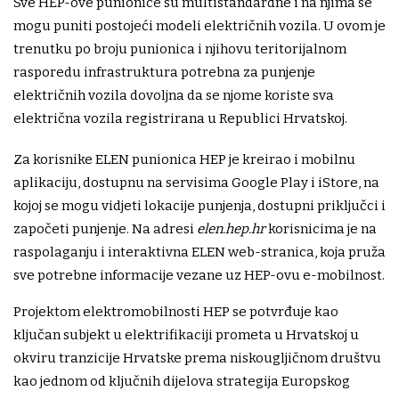
Sve HEP-ove punionice su multistandardne i na njima se
mogu puniti postojeći modeli električnih vozila. U ovom je
trenutku po broju punionica i njihovu teritorijalnom
rasporedu infrastruktura potrebna za punjenje
električnih vozila dovoljna da se njome koriste sva
električna vozila registrirana u Republici Hrvatskoj.
Za korisnike ELEN punionica HEP je kreirao i mobilnu
aplikaciju, dostupnu na servisima Google Play i iStore, na
kojoj se mogu vidjeti lokacije punjenja, dostupni priključci i
započeti punjenje. Na adresi
elen.hep.hr
korisnicima je na
raspolaganju i interaktivna ELEN web-stranica, koja pruža
sve potrebne informacije vezane uz HEP-ovu e-mobilnost.
Projektom elektromobilnosti HEP se potvrđuje kao
ključan subjekt u elektrifikaciji prometa u Hrvatskoj u
okviru tranzicije Hrvatske prema niskougljičnom društvu
kao jednom od ključnih dijelova strategija Europskog