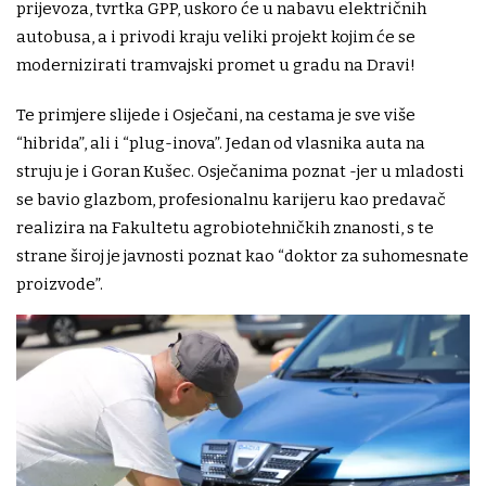
prijevoza, tvrtka GPP, uskoro će u nabavu električnih
autobusa, a i privodi kraju veliki projekt kojim će se
modernizirati tramvajski promet u gradu na Dravi!
Te primjere slijede i Osječani, na cestama je sve više
“hibrida”, ali i “plug-inova”. Jedan od vlasnika auta na
struju je i Goran Kušec. Osječanima poznat -jer u mladosti
se bavio glazbom, profesionalnu karijeru kao predavač
realizira na Fakultetu agrobiotehničkih znanosti, s te
strane široj je javnosti poznat kao “doktor za suhomesnate
proizvode”.