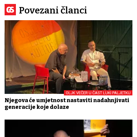
Povezani članci
OLJK VEČER U ČAST LUKI PALJETKU
Njegova će umjetnost nastaviti nadahnjivati
generacije koje dolaze