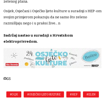
zelenog plana.
Osijek, Osječani i Osječko ljeto kulture u suradnji s HEP-om
svojim primjerom pokazuju da ne samo što zeleno
razmišljaju nego i u praksi žive... n
Sadržaj nastao u suradnji s Hrvatskom
elektroprivredom.
GS
#OLJK
#OSJEČKO LJETO KULTURE
#HEP
#ELEN