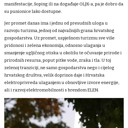
manifestacije, šoping ili na događaje OLJK-a, pa je dobro da
su punionice lako dostupne.
Jer promet danas ima i jednu od presudnih uloga u
razvoju turizma, jednoj od najvažnijih grana hrvatskog
gospodarstva. Uz promet, uspješnom turizmu sve više
pridonosi i zelena ekonomija, odnosno ulaganja u
smanjenje ugljičnog otiska u okolišu te očuvanje prirode i
prirodnih resursa, poput pitke vode, zraka i tla. U toj
zelenoj tranziciji, ne samo gospodarstva nego i cijelog
hrvatskog društva, velik doprinos daje i Hrvatska
elektroprivreda ulaganjem u obnovljive izvore energije,
ali i razvoj elektromobilnosti s brendom ELEN.