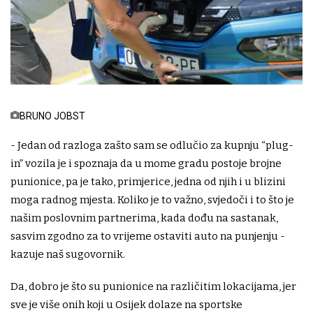
BRUNO JOBST
- Jedan od razloga zašto sam se odlučio za kupnju “plug-
in” vozila je i spoznaja da u mome gradu postoje brojne
punionice, pa je tako, primjerice, jedna od njih i u blizini
moga radnog mjesta. Koliko je to važno, svjedoči i to što je
našim poslovnim partnerima, kada dođu na sastanak,
sasvim zgodno za to vrijeme ostaviti auto na punjenju -
kazuje naš sugovornik.
Da, dobro je što su punionice na različitim lokacijama, jer
sve je više onih koji u Osijek dolaze na sportske