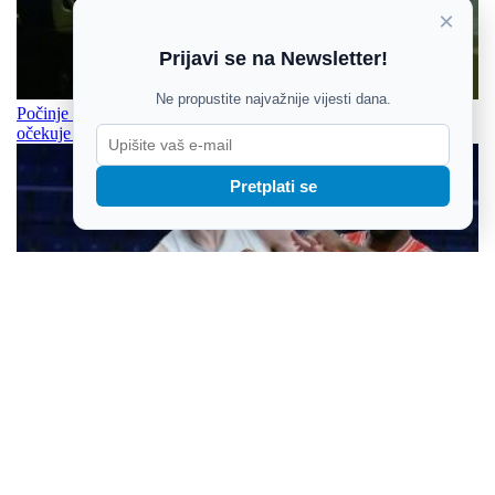
×
Prijavi se na Newsletter!
Ne propustite najvažnije vijesti dana.
Počinje prodaja ulaznica za Thompsonov koncert u Vukovaru,
očekuje se više od 100 tisuća ljudi
Pretplati se