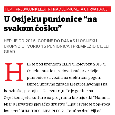
HEP – PREDVODNIK ELEKTRIFIKACIJE PROMETA U HRVATSKOJ
U Osijeku punionice “na
svakom ćošku”
HEP JE OD 2015. GODINE DO DANAS U OSIJEKU
UKUPNO OTVORIO 15 PUNIONICA I PREMREŽIO CIJELI
GRAD
H
EP je pod brendom ELEN u kolovozu 2015. u
Osijeku pustio u redoviti rad prve dvije
punionice za vozila na električni pogon,
ispred upravne zgrade Elektroslavonije i na
benzinskoj postaji na Gajevu trgu. Te je godine na
Osječkom ljetu kulture na programu bio mjuzikl “Mamma
Mia”, a Hrvatsko pjevačko društvo “Lipa” izvelo je pop-rock
koncert “BUM! TRES! LIPA PLES 2 - Totalno drukčiji od