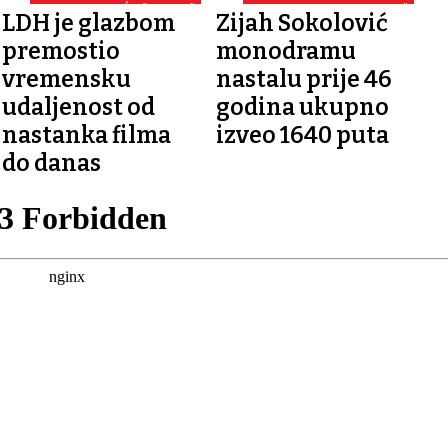
JOZE IVAKIĆA “BIRTIJA”
GLUMAC...JE GLUMAC”
LDH je glazbom
Zijah Sokolović
premostio
monodramu
vremensku
nastalu prije 46
udaljenost od
godina ukupno
nastanka filma
izveo 1640 puta
do danas