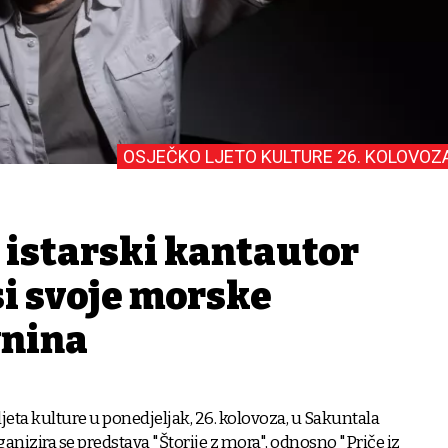
OSJEČKO LJETO KULTURE 26. KOLOVOZ
 istarski kantautor
i svoje morske
vnina
jeta kulture u ponedjeljak, 26. kolovoza, u Sakuntala
ganizira se predstava "Štorije z mora", odnosno "Priče iz