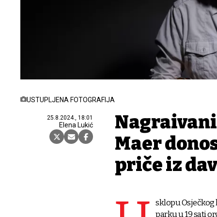
USTUPLJENA FOTOGRAFIJA
Nagrađivani
25.8.2024., 18:01
Elena Lukić
Maer donos
priče iz da
sklopu Osječkog l
parku u 19 sati or