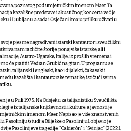
ilovana, poznatog pod umjetničkim imenom Maer. Ta
cija kazališne predstave i akustičnog koncerta već je
ku i Ljubljanu, a sada i Osječani imaju priliku uživati u
voje pjesme nagrađivani istarski kantautor i sveučilišni
riva nam različite štorije, ponajviše istarske, ali i
almacije, Austro-Ugarske, Italije, iz prošlih vremena i
rno će pratiti i Vedran Grubić na gitari. U programu se
atski, talijanski i engleski, kao i dijalekti, čakavski i
zmeđu kazališta i kantautorske tematike, ističući svima
atiku.
đen je u Puli 1975. Na Odsjeku za talijanistiku Sveučilišta
legije iz talijanske književnosti i kulture, a javnosti je
umjetničkim imenom Maer. Napisao je više znanstvenih
lu Pasoliniju (studija Bilješke o Pasoliniju), objavio je
dvije Pasolinijeve tragedije, "Calderón" i "Svinjac" (2022.),