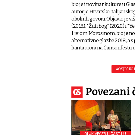
bio je i novinar kulture u Glas
autor je Hrvatsko-talijansko
okolnih govora. Objavio je v
(2018.), "Žuti bog" (2020.) i "
Liviom Morosinom, bio je no
alternativne glazbe 2018., a
kantautora na Čansonfestu u
#OSJEČKO 
Povezani 
OLJK VEČER U ČAST LUKI