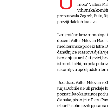
U
mora" Valtera M
vrhunska kombina
proputovala Zagreb, Pulu, Rije
poeziji dalekih krajeva.
Izmjenično kroz monologe i s
docent Valter Milovan Maer otk
mediteranske priče iz Istre, D
današnjice. Maerova djela vje
izmjenjuju različiti jezici, hrv
istromletački, na pola puta i
razumljivu općeljudsku tem
Doc. dr. sc. Valter Milovan ro
Jurja Dobrile u Puli predaje ko
poznat i kao kantautor pod 
članaka, pisao je i o Pieru Pao
izbor Pasolinijevih pjesama i 