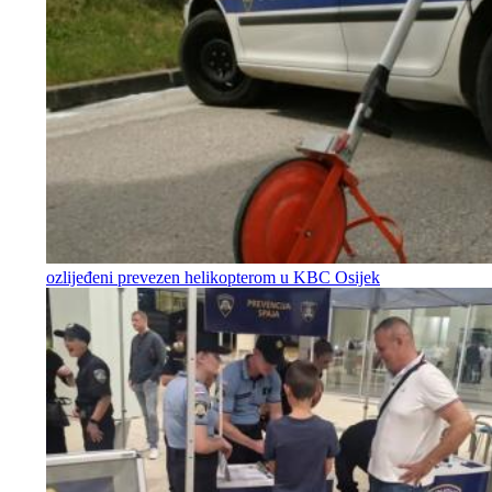
ozlijeđeni prevezen helikopterom u KBC Osijek