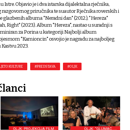
u Istre. Objavio je i dva istarska dijalektalna rječnika,
g razgovornog priručnika te suautor Rječnika roverskih i
iše glazbenih albuma "Neradni dan" (2012.), "Hereza"
Yeah, Right" (2023.). Album "Hereza", nastao u suradnji s
miniran za Porina u kategoriji Najbolji album
 s pjesmom "Kamioncin" osvojio je nagradu za najboljeg
 Kastvu 2023.
LJETO KULTURE
#PREDSTAVA
#OLJK
članci
OLJK: PROJEKCIJA FILMA
OLJK: “GLUMAC...JE