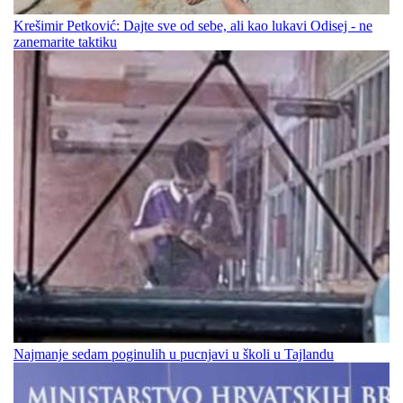
Krešimir Petković: Dajte sve od sebe, ali kao lukavi Odisej - ne
zanemarite taktiku
Najmanje sedam poginulih u pucnjavi u školi u Tajlandu