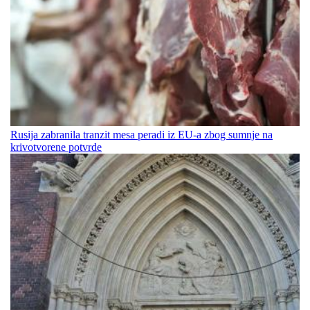
Rusija zabranila tranzit mesa peradi iz EU-a zbog sumnje na
krivotvorene potvrde