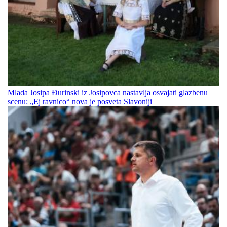
Mlada Josipa Đurinski iz Josipovca nastavlja osvajati glazbenu
scenu: „Ej ravnico“ nova je posveta Slavoniji