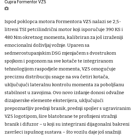
Cupra Formentor VZ5
Ispod poklopca motora Formentora VZ5 nalazi se 2,5-
litreni TSI petcilindrični motor koji isporučuje 390 KS i
480 Nm okretnog momenta, kalibriran za još izraženiji
emocionalni doživljaj vožnje. Uparen sa
sedmerostupanjskim DSG mjenjačem s dvostrukom
spojkom i pogonom na sve kotače te integriranom
tehnologijom raspodjele momenta, VZ5 omogućuje
preciznu distribuciju snage na sva četiri kotača,
uključujući lateralnu kontrolu momenta za poboljšanu
stabilnost u zavojima. Ovo novo izdanje donosi odvažne
dizajnerske elemente eksterijera, uključujući
prepoznatljiv prednji branik, prednji spojler s ugraviranim
VZ5 logotipom, šire blatobrane te profinjeni stražnji
branik i difuzor – u koji su integrirani dijagonalni bakreni
završeci ispušnog sustava – što vozilu daje još snažniji