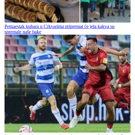
Petnaestak kuhara u Crkvarima pripremat će jela kakva su
spremale naše bake