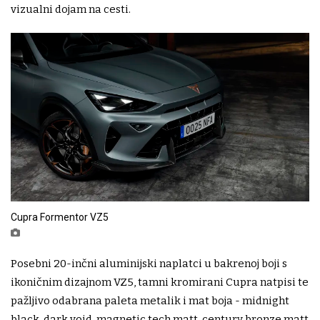
vizualni dojam na cesti.
Cupra Formentor VZ5
Posebni 20-inčni aluminijski naplatci u bakrenoj boji s
ikoničnim dizajnom VZ5, tamni kromirani Cupra natpisi te
pažljivo odabrana paleta metalik i mat boja - midnight
black, dark void, magnetic tech matt, century bronze matt