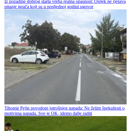
Iz pozadine dobrog starta vreba realna opasnost: Osijek ne rješava
pitanje igrača koji su u posljednoj godini ugovor
Tihomir Pejin povodom jutrošnjeg napada: Ne želim špekulirati o
motivima napada. Sve je OK, idemo dalje raditi