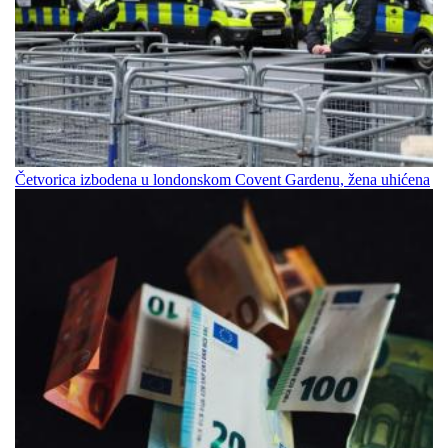
Četvorica izbodena u londonskom Covent Gardenu, žena uhićena