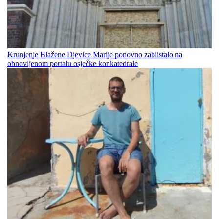
Krunjenje Blažene Djevice Marije ponovno zablistalo na
obnovljenom portalu osječke konkatedrale