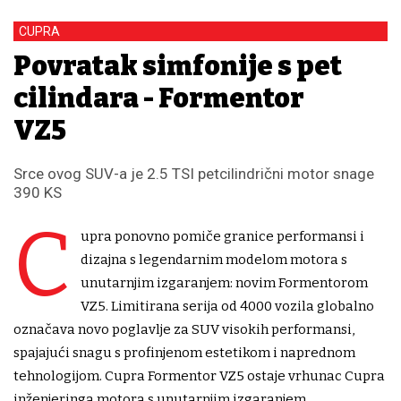
CUPRA
Povratak simfonije s pet
cilindara - Formentor
VZ5
Srce ovog SUV-a je 2.5 TSI petcilindrični motor snage
390 KS
C
upra ponovno pomiče granice performansi i
dizajna s legendarnim modelom motora s
unutarnjim izgaranjem: novim Formentorom
VZ5. Limitirana serija od 4000 vozila globalno
označava novo poglavlje za SUV visokih performansi,
spajajući snagu s profinjenom estetikom i naprednom
tehnologijom. Cupra Formentor VZ5 ostaje vrhunac Cupra
inženjeringa motora s unutarnjim izgaranjem.