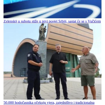
Zelenskij u subotu stiže u prvi posjet Srbiji, sastat će se s Vučićem
50.000 hodočasnika očekuju vjera, zajedništvo i tradicionalna