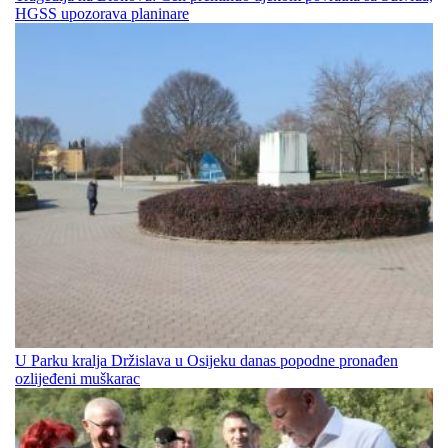
HGSS upozorava planinare
U Parku kralja Držislava u Osijeku danas popodne pronađen
ozlijeđeni muškarac