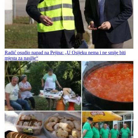
Radić osudio napad na Pejina: „U Osijeku nema i ne smije biti
mjesta za nasilje“