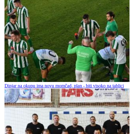
Dinjar na okupu ima novu momčad, plan - biti visoko na tablici