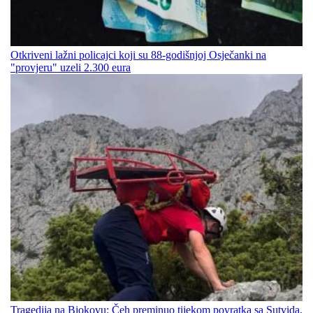
Otkriveni lažni policajci koji su 88-godišnjoj Osječanki na
"provjeru" uzeli 2.300 eura
Tragedija na Biokovu: Čeh preminuo tijekom povratka sa Sutvida,