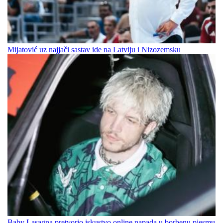
Mijatović uz najjači sastav ide na Latviju i Nizozemsku
Baby Lasagna pretvorio iskustvo online napada u borbenu pjesmu