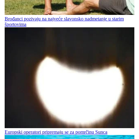
Brođanci pozivaju na najveće slavonsko nadmetanje u starim
športovima
Europski operatori pripremaju se za pomrčinu Sunca