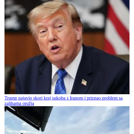
Trump najavio skori kraj sukoba s Iranom i priznao problem sa
zalihama oružja