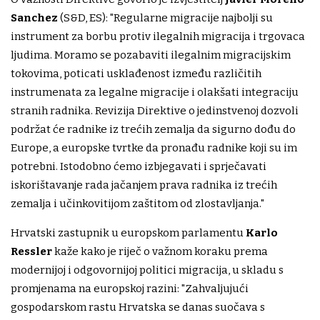
Sanchez
(S&D, ES): "Regularne migracije najbolji su
instrument za borbu protiv ilegalnih migracija i trgovaca
ljudima. Moramo se pozabaviti ilegalnim migracijskim
tokovima, poticati usklađenost između različitih
instrumenata za legalne migracije i olakšati integraciju
stranih radnika. Revizija Direktive o jedinstvenoj dozvoli
podržat će radnike iz trećih zemalja da sigurno dođu do
Europe, a europske tvrtke da pronađu radnike koji su im
potrebni. Istodobno ćemo izbjegavati i sprječavati
iskorištavanje rada jačanjem prava radnika iz trećih
zemalja i učinkovitijom zaštitom od zlostavljanja."
Hrvatski zastupnik u europskom parlamentu
Karlo
Ressler
kaže kako je riječ o važnom koraku prema
modernijoj i odgovornijoj politici migracija, u skladu s
promjenama na europskoj razini: "Zahvaljujući
gospodarskom rastu Hrvatska se danas suočava s