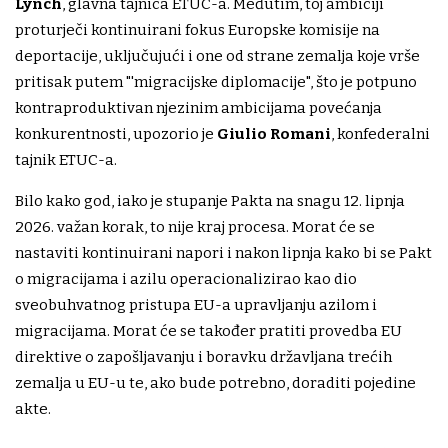
Lynch
, glavna tajnica ETUC-a. Međutim, toj ambiciji
proturječi kontinuirani fokus Europske komisije na
deportacije, uključujući i one od strane zemalja koje vrše
pritisak putem "'migracijske diplomacije", što je potpuno
kontraproduktivan njezinim ambicijama povećanja
konkurentnosti, upozorio je
Giulio Romani
, konfederalni
tajnik ETUC-a.
Bilo kako god, iako je stupanje Pakta na snagu 12. lipnja
2026. važan korak, to nije kraj procesa. Morat će se
nastaviti kontinuirani napori i nakon lipnja kako bi se Pakt
o migracijama i azilu operacionalizirao kao dio
sveobuhvatnog pristupa EU-a upravljanju azilom i
migracijama. Morat će se također pratiti provedba EU
direktive o zapošljavanju i boravku državljana trećih
zemalja u EU-u te, ako bude potrebno, doraditi pojedine
akte.