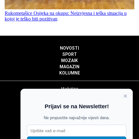
Rukometašice Osijeka na okupu: Neizvjesna i teška situacija u
kojoj je teško biti pozitivan
NOVOSTI
SPORT
MOZAIK
MAGAZIN
KOLUMNE
Marketing
×
Politika privatnosti
Politika kolačića
Prijavi se na Newsletter!
Impressum
Pravila prenošenja sadržaja
Ne propustite najvažnije vijesti dana.
Pravila komentiranja
Agroglas