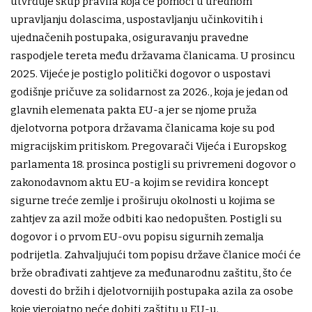
utvrđuje skup pravila koja će pomoći u urednom
upravljanju dolascima, uspostavljanju učinkovitih i
ujednačenih postupaka, osiguravanju pravedne
raspodjele tereta među državama članicama. U prosincu
2025. Vijeće je postiglo politički dogovor o uspostavi
godišnje pričuve za solidarnost za 2026., koja je jedan od
glavnih elemenata pakta EU-a jer se njome pruža
djelotvorna potpora državama članicama koje su pod
migracijskim pritiskom. Pregovarači Vijeća i Europskog
parlamenta 18. prosinca postigli su privremeni dogovor o
zakonodavnom aktu EU-a kojim se revidira koncept
sigurne treće zemlje i proširuju okolnosti u kojima se
zahtjev za azil može odbiti kao nedopušten. Postigli su
dogovor i o prvom EU-ovu popisu sigurnih zemalja
podrijetla. Zahvaljujući tom popisu države članice moći će
brže obrađivati zahtjeve za međunarodnu zaštitu, što će
dovesti do bržih i djelotvornijih postupaka azila za osobe
koje vjerojatno neće dobiti zaštitu u EU-u.