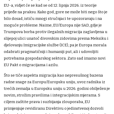
EU-a, vidjet će se kad se od 12. lipnja 2026. iz teorije
prijeđe na praksu. Kako god, gore ne može biti nego što je
bilo dosad, ističu mnogi stručnjaci te upozoravaju i na
moguće probleme. Naime, EU/Europa nije SAD, gdje je
Trumpova borba protiv ilegalnih migracija zaglavljena u
slijepoj ulici unatoč divovskim zidovima prema Meksiku i
djelovanju Imigracijske službe (ICE), pa je Europa morala
odabrati pragmatičniji i humaniji put, ali i udovoljiti
potrebama gospodarskog sektora. Zato sad imamo novi
EU Pakt o migracijama i azilu.
Što se tiče aspekta migracija kao nepresušnog bazena
radne snage za Europu/Europsku uniju, uvoz radnika iz
trećih zemalja u Europsku uniju u 2026. godini obilježen je
novim, strožim pravilima i integracijskim mjerama. S
ciljem zaštite prava i suzbijanja zlouporaba, EU
primjenjuje revidiranu Direktivu o jedinstvenoj dozvoli