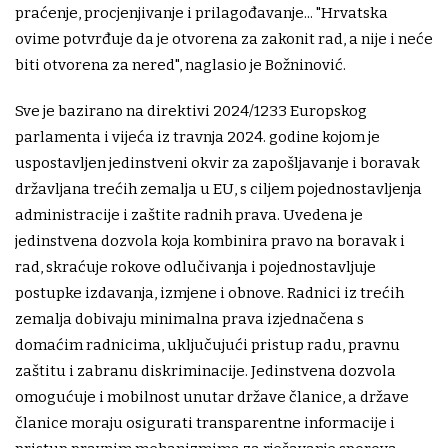
praćenje, procjenjivanje i prilagođavanje... "Hrvatska
ovime potvrđuje da je otvorena za zakonit rad, a nije i neće
biti otvorena za nered", naglasio je Božninović.
Sve je bazirano na direktivi 2024/1233 Europskog
parlamenta i vijeća iz travnja 2024. godine kojom je
uspostavljen jedinstveni okvir za zapošljavanje i boravak
državljana trećih zemalja u EU, s ciljem pojednostavljenja
administracije i zaštite radnih prava. Uvedena je
jedinstvena dozvola koja kombinira pravo na boravak i
rad, skraćuje rokove odlučivanja i pojednostavljuje
postupke izdavanja, izmjene i obnove. Radnici iz trećih
zemalja dobivaju minimalna prava izjednačena s
domaćim radnicima, uključujući pristup radu, pravnu
zaštitu i zabranu diskriminacije. Jedinstvena dozvola
omogućuje i mobilnost unutar države članice, a države
članice moraju osigurati transparentne informacije i