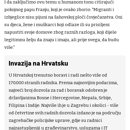
I da zaključimo ovu temu u humanom tonu citirajući
pokojnog papu Franju, koji je ovako zborio: "Migranti i
izbjeglice nisu pijuni na šahovskoj ploči čovječanstva. Oni
su djeca, žene i muškarci koji odlaze ili su prisiljeni
napustiti svoje domove zbog raznih razloga, koji dijele
legitimnu želju da znaju i imaju, ali prije svega, da budu
više."
Invazija na Hrvatsku
U Hrvatskoj trenutno boravi i radi nešto više od
170.000 stranih radnika. Prema najnovijim podacima,
najveći broj dozvola za rad i boravak odobren je
državljanima Bosne i Hercegovine, Nepala, Srbije,
Filipina i Indije. Najviše ih je u Zagrebu i okolici - više
od četvrtine svih radnih dozvola izdano je na području
zagrebačke policijske uprave, gdje su radnici
najzastupljeniji u građevinarstvu, uslugama i IT