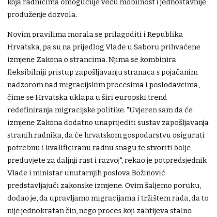
koja radnicima omogućuje veću mobilnost i jednostavnije
produženje dozvola.
Novim pravilima morala se prilagoditi i Republika
Hrvatska, pa su na prijedlog Vlade u Saboru prihvaćene
izmjene Zakona o strancima. Njima se kombinira
fleksibilniji pristup zapošljavanju stranaca s pojačanim
nadzorom nad migracijskim procesima i poslodavcima,
čime se Hrvatska uklapa u širi europski trend
redefiniranja migracijske politike. "Uvjeren sam da će
izmjene Zakona dodatno unaprijediti sustav zapošljavanja
stranih radnika, da će hrvatskom gospodarstvu osigurati
potrebnu i kvalificiranu radnu snagu te stvoriti bolje
preduvjete za daljnji rast i razvoj", rekao je potpredsjednik
Vlade i ministar unutarnjih poslova Božinović
predstavljajući zakonske izmjene. Ovim šaljemo poruku,
dodao je, da upravljamo migracijama i tržištem rada, da to
nije jednokratan čin, nego proces koji zahtijeva stalno