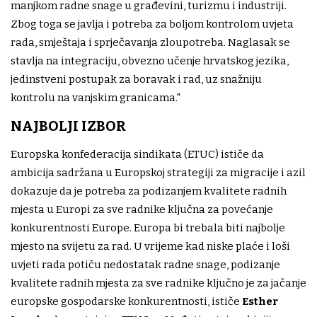
manjkom radne snage u građevini, turizmu i industriji.
Zbog toga se javlja i potreba za boljom kontrolom uvjeta
rada, smještaja i sprječavanja zloupotreba. Naglasak se
stavlja na integraciju, obvezno učenje hrvatskog jezika,
jedinstveni postupak za boravak i rad, uz snažniju
kontrolu na vanjskim granicama."
NAJBOLJI IZBOR
Europska konfederacija sindikata (ETUC) ističe da
ambicija sadržana u Europskoj strategiji za migracije i azil
dokazuje da je potreba za podizanjem kvalitete radnih
mjesta u Europi za sve radnike ključna za povećanje
konkurentnosti Europe. Europa bi trebala biti najbolje
mjesto na svijetu za rad. U vrijeme kad niske plaće i loši
uvjeti rada potiču nedostatak radne snage, podizanje
kvalitete radnih mjesta za sve radnike ključno je za jačanje
europske gospodarske konkurentnosti, ističe
Esther