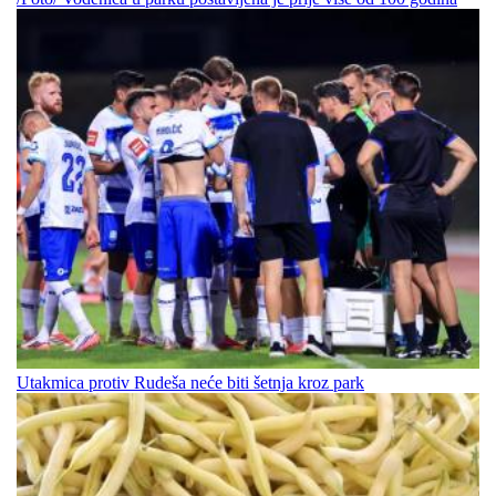
Utakmica protiv Rudeša neće biti šetnja kroz park