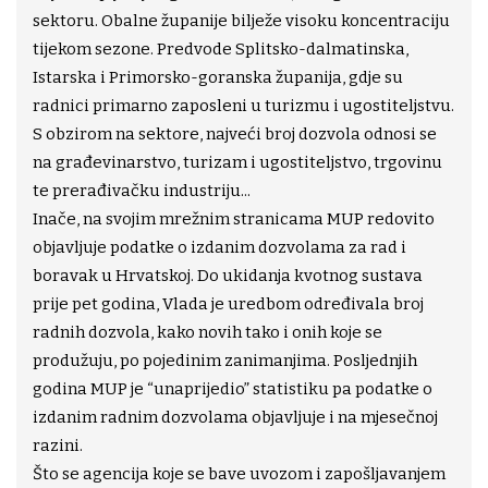
sektoru. Obalne županije bilježe visoku koncentraciju
tijekom sezone. Predvode Splitsko-dalmatinska,
Istarska i Primorsko-goranska županija, gdje su
radnici primarno zaposleni u turizmu i ugostiteljstvu.
S obzirom na sektore, najveći broj dozvola odnosi se
na građevinarstvo, turizam i ugostiteljstvo, trgovinu
te prerađivačku industriju...
Inače, na svojim mrežnim stranicama MUP redovito
objavljuje podatke o izdanim dozvolama za rad i
boravak u Hrvatskoj. Do ukidanja kvotnog sustava
prije pet godina, Vlada je uredbom određivala broj
radnih dozvola, kako novih tako i onih koje se
produžuju, po pojedinim zanimanjima. Posljednjih
godina MUP je “unaprijedio” statistiku pa podatke o
izdanim radnim dozvolama objavljuje i na mjesečnoj
razini.
Što se agencija koje se bave uvozom i zapošljavanjem