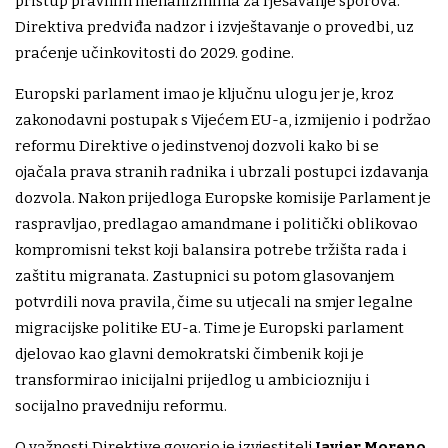
pristup pravnim mehanizmima za rješavanje sporova.
Direktiva predviđa nadzor i izvještavanje o provedbi, uz
praćenje učinkovitosti do 2029. godine.
Europski parlament imao je ključnu ulogu jer je, kroz
zakonodavni postupak s Vijećem EU-a, izmijenio i podržao
reformu Direktive o jedinstvenoj dozvoli kako bi se
ojačala prava stranih radnika i ubrzali postupci izdavanja
dozvola. Nakon prijedloga Europske komisije Parlament je
raspravljao, predlagao amandmane i politički oblikovao
kompromisni tekst koji balansira potrebe tržišta rada i
zaštitu migranata. Zastupnici su potom glasovanjem
potvrdili nova pravila, čime su utjecali na smjer legalne
migracijske politike EU-a. Time je Europski parlament
djelovao kao glavni demokratski čimbenik koji je
transformirao inicijalni prijedlog u ambiciozniju i
socijalno pravedniju reformu.
O važnosti Direktive govorio je izvjestitelj
Javier Moreno