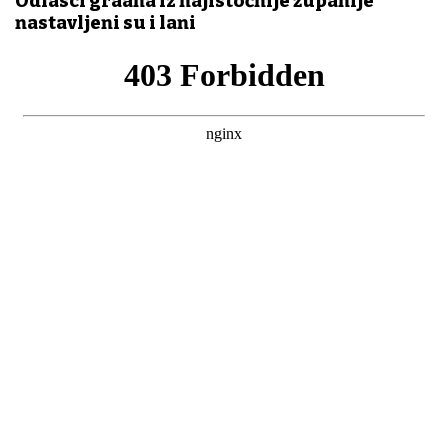
Odlasci građana iz najistočnije županije
nastavljeni su i lani