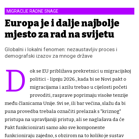
MIGRACIJE RADNE SNAGE
Europa je i dalje najbolje
mjesto za rad na svijetu
Globalni i lokalni fenomen: nezaustavljiv proces i
demografski izazov za mnoge države
D
ok se EU približava prekretnici u migracijskoj
politici - lipnju 2026., kada bi se Novi pakt o
migracijama i azilu trebao u cijelosti početi
provoditi, rasprave poprimaju visoke tenzije
među članicama Unije. Svi se, ili bar većina, slažu da bi
puna provedba trebala označiti prelazak s "kriznog"
pristupa na upravljaniji pristup, ali se naglašava da će
Pakt funkcionirati samo ako sve komponente
funkcioniraju zajedno, s obzirom na to koliko je sustav