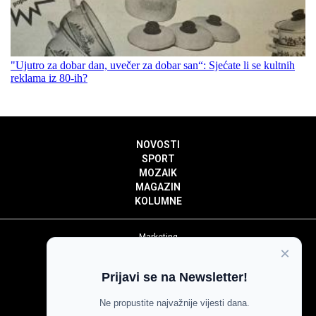
"Ujutro za dobar dan, uvečer za dobar san“: Sjećate li se kultnih
reklama iz 80-ih?
NOVOSTI
SPORT
MOZAIK
MAGAZIN
KOLUMNE
Marketing
×
Politika privatnosti
Politika kolačića
Prijavi se na Newsletter!
Impressum
Pravila prenošenja sadržaja
Ne propustite najvažnije vijesti dana.
Pravila komentiranja