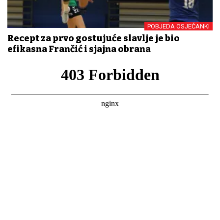
POBJEDA OSJEČANKI
Recept za prvo gostujuće slavlje je bio
efikasna Frančić i sjajna obrana