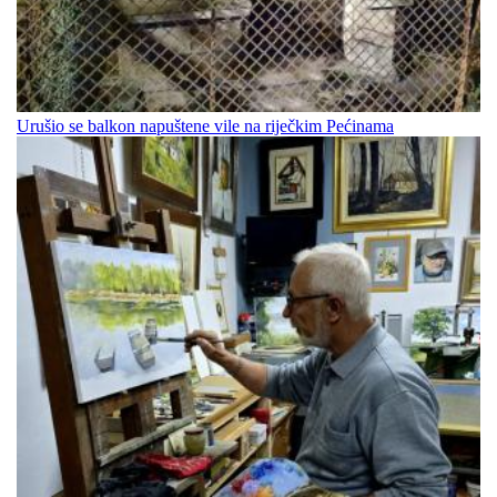
Urušio se balkon napuštene vile na riječkim Pećinama