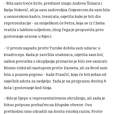
- Bila sam treće krilo, prednost imaju Andrea Šimara i
Katja Vuković, ali ja sam zadovoljna činjenicom da sam bila
u seniorskom kadru, trenirala, osjetila kako je biti dio
reprezentacije - sa smiješkom će Petra, koja se iz Cheba
vratila s lakšom ozljedom, zbog čega je propustila prvo
gostovanje sezone u Rijeci.
- U prvom napadu protiv Turske dobila sam udarac u
kvadriceps. Kada je završila utakmica, osjetila sam bol,
nakon povratka s okupljanja primarno je bilo sve sanirati.
Nismo riskirali nastupom protiv Zameta, ali za Brod sam
bila u punom pogonu - kaže Frančić, koja će biti jedan od
osječkih aduta za nedjelju. Tada je na programu dvoboj 4.
kola i gostovanje kod Sinja.
- Bilo je lijepo u reprezentativnom okruženju, ali sada je
fokus potpuno prebačen na klupske obveze. Ovu
prethodnu smo odradili na doista visokoj razini. Protiv