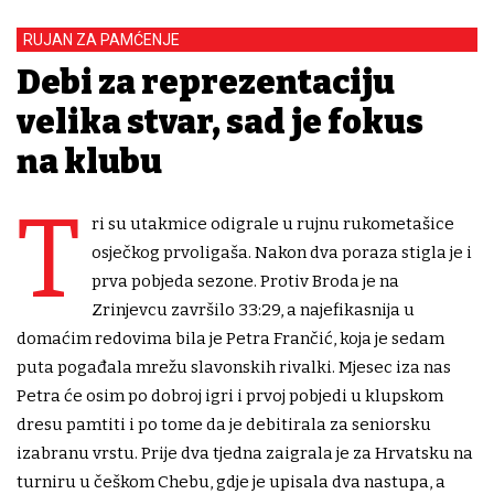
RUJAN ZA PAMĆENJE
Debi za reprezentaciju
velika stvar, sad je fokus
na klubu
T
ri su utakmice odigrale u rujnu rukometašice
osječkog prvoligaša. Nakon dva poraza stigla je i
prva pobjeda sezone. Protiv Broda je na
Zrinjevcu završilo 33:29, a najefikasnija u
domaćim redovima bila je Petra Frančić, koja je sedam
puta pogađala mrežu slavonskih rivalki. Mjesec iza nas
Petra će osim po dobroj igri i prvoj pobjedi u klupskom
dresu pamtiti i po tome da je debitirala za seniorsku
izabranu vrstu. Prije dva tjedna zaigrala je za Hrvatsku na
turniru u češkom Chebu, gdje je upisala dva nastupa, a