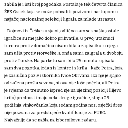
zabila je i isti broj pogodaka. Postala je tek četvrta članica
ŽRK Osijek koja se može pohvaliti pozivom i nastupom u
najjačoj nacionalnoj selekciji (igrala za mlađe uzraste).
- Dojmovi iz Češke su sjajni, odlično sam se snašla, ostale
igračice su me jako dobro prihvatile. U prvoj utakmici
turnira protiv domaćina nisam bila u zapisniku, u njega
sam ušla protiv Norveške, a onda sam i zaigrala u dvoboju
protiv Turske. Na parketu sam bila 25 minuta, upisala
sam dva pogotka, jedan iz kontre i s krila - kaže Petra, koja
je zaslužila poziv izbornika Ivice Obrvana. Iza nje je sjajno
odrađena prošla sezona, ni ova nije loše počela, ali Petra
je svjesna da trenutno ispred nje na njezinoj poziciji (lijevo
krilo) prednost imaju neke druge igračice, stoga 23-
godišnja Vinkovčanka koja sedam godina nosi osječki dres
nije pozvana za predstojeće kvalifikacije za EURO.
Najvažnije da se našla na izbornikovu radaru.