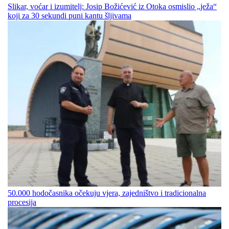
Slikar, voćar i izumitelj: Josip Božićević iz Otoka osmislio „ježa“
koji za 30 sekundi puni kantu šljivama
50.000 hodočasnika očekuju vjera, zajedništvo i tradicionalna
procesija