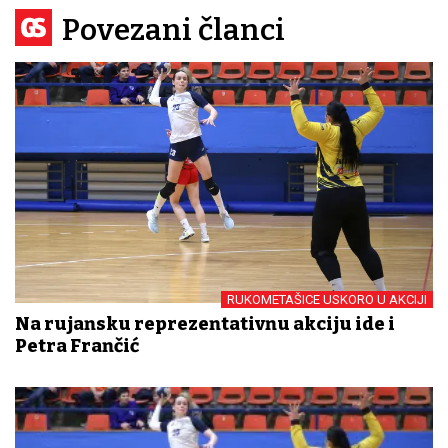
Povezani članci
RUKOMETAŠICE USKORO U AKCIJI
Na rujansku reprezentativnu akciju ide i
Petra Frančić