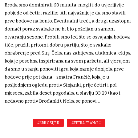
Broda smo dominirali 60 minuta, mogli i do uvjerljivije
pobjede od četiri razlike. Ali najvažnije je da smo stavili
prve bodove na konto. Eventualni treći, a drugi uzastopni
domaći poraz svakako ne bi bio poželjan u samom
otvaranju sezone. Probili smo led što se osvajanja bodova
tiče, pružili pritom i dobru partiju, što je svakako
ohrabrenje pred Sinj. Čeka nas zahtjevna utakmica, ekipa
koja je posebna inspirirana na svom parketu, ali vjerujem
da smo u stanju ponoviti igru koja nam je donijela prve
bodove prije pet dana - smatra Frančić, koja je u
posljednjem ogledu protiv Sinjanki, prije četiri i pol
mjeseca, zabila deset pogodaka u slavlju 33:29 (kao i
nedavno protiv Brođanki). Neka se ponovi…
#ŽRK OSIJEK
#PETRA FRANČIĆ