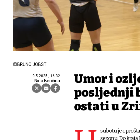
BRUNO JOBST
Umor i ozlj
9.5.2025., 16:32
Nino Benčina
posljednji 
ostati u Zr
subotu je oprošt
sezonu. Do kraja P