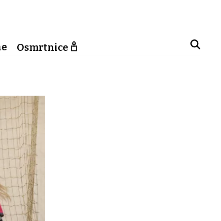
ne
Osmrtnice