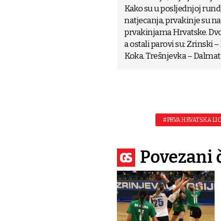
Kako su u posljednjoj rundi 
natjecanja, prvakinje su n
prvakinjama Hrvatske. Dvoboj
a ostali parovi su: Zrinski
Koka. Trešnjevka – Dalmati
#PRVA HRVATSKA LI
Povezani 