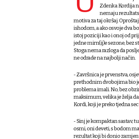
U
Zdenka Kordija na
nemaju rezultatsk
motiva za taj okršaj. Oproštaj
ishodom, a ako osvoje dva b
istoj poziciji kao i onoj od p
jedne mirn(ij)e sezone, bez st
Stoga nema razloga da poslje
ne odrade na najbolji način.
- Završnica je prvenstva, osj
prethodnim dvobojima bio je v
problema imali. No, bez obzir
maksimum, velika je želja da
Kordi, koji je preko tjedna se
- Sinj je kompaktan sastav, t
osmi, oni deveti, s bodom man
rezultat koji bi donio zamjenu