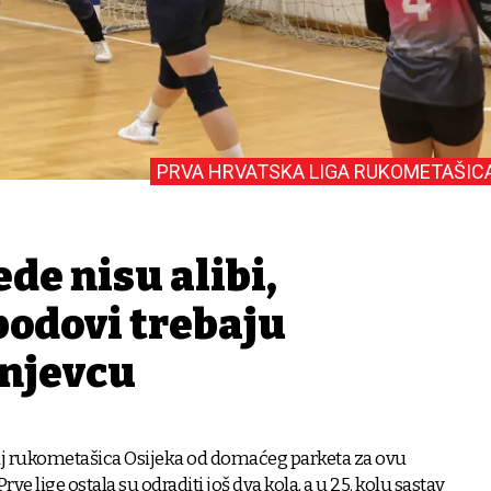
PRVA HRVATSKA LIGA RUKOMETAŠIC
ede nisu alibi,
bodovi trebaju
injevcu
aj rukometašica Osijeka od domaćeg parketa za ovu
rve lige ostala su odraditi još dva kola, a u 25. kolu sastav