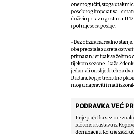
onemogućiti, stoga utakmica 
posebnog imperativa - smatra 
doživio poraz u gostima. U 12. 
i pol mjeseca poslije.
- Bez obzira na realno stanje
oba preostala susreta ostvarit
primaran, jer ipak se želimo
tijekom sezone - kaže Zdenko
jedan, ali on slijedi tek za dv
Rudara, koji je trenutno plas
mogu napraviti i mali iskor
PODRAVKA VEĆ PRI
Prije početka sezone znal
računicu sastavu iz Kopriv
dominaciju, koju je zaključi