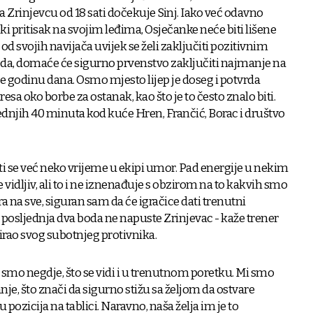
 Zrinjevcu od 18 sati dočekuje Sinj. Iako već odavno
i pritisak na svojim leđima, Osječanke neće biti lišene
 od svojih navijača uvijek se želi zaključiti pozitivnim
oda, domaće će sigurno prvenstvo zaključiti najmanje na
rije godinu dana. Osmo mjesto lijep je doseg i potvrda
resa oko borbe za ostanak, kao što je to često znalo biti.
dnjih 40 minuta kod kuće Hren, Frančić, Borac i društvo
eti se već neko vrijeme u ekipi umor. Pad energije u nekim
idljiv, ali to i ne iznenađuje s obzirom na to kakvih smo
a na sve, siguran sam da će igračice dati trenutni
 posljednja dva boda ne napuste Zrinjevac - kaže trener
cirao svog subotnjeg protivnika.
u smo negdje, što se vidi i u trenutnom poretku. Mi smo
je, što znači da sigurno stižu sa željom da ostvare
 pozicija na tablici. Naravno, naša želja im je to