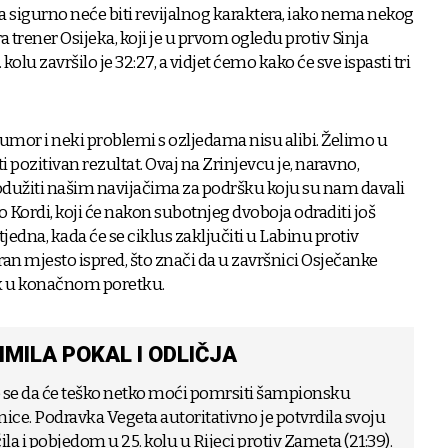
sigurno neće biti revijalnog karaktera, iako nema nekog
trener Osijeka, koji je u prvom ogledu protiv Sinja
kolu završilo je 32:27, a vidjet ćemo kako će sve ispasti tri
, umor i neki problemi s ozljedama nisu alibi. Želimo u
i pozitivan rezultat. Ovaj na Zrinjevcu je, naravno,
 odužiti našim navijačima za podršku koju su nam davali
 Kordi, koji će nakon subotnjeg dvoboja odraditi još
a tjedna, kada će se ciklus zaključiti u Labinu protiv
iran mjesto ispred, što znači da u završnici Osječanke
ak u konačnom poretku.
MILA POKAL I ODLIČJA
o se da će teško netko moći pomrsiti šampionsku
nice. Podravka Vegeta autoritativno je potvrdila svoju
la i pobjedom u 25. kolu u Rijeci protiv Zameta (21:39).