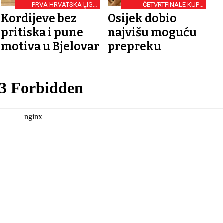
PRVA HRVATSKA LIGA
ČETVRTFINALE KUPA
RUKOMETAŠICA
HRVATSKE
Kordijeve bez
Osijek dobio
pritiska i pune
najvišu moguću
motiva u Bjelovar
prepreku