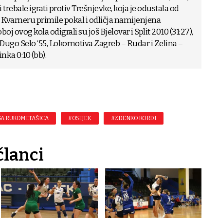
trebale igrati protiv Trešnjevke, koja je odustala od
a Kvarneru primile pokal i odličja namijenjena
 ovog kola odigrali su još Bjelovar i Split 2010 (31:27),
 – Dugo Selo ‘55, Lokomotiva Zagreb – Rudar i Zelina –
nka 0:10 (bb).
GA RUKOMETAŠICA
#OSIJEK
#ZDENKO KORDI
članci